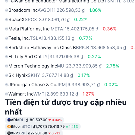
Taiwan Semiconductor Manufacturing Co Ltd
TSM
11.131.02
Broadcom Inc
AVGO
11.226.598,53 ₫
1.86%
SpaceX
SPCX
3.018.081,76 ₫
0.22%
Meta Platforms, Inc.
META
15.402.175,05 ₫
0.36%
Tesla, Inc.
TSLA
8.438.155,13 ₫
0.77%
Berkshire Hathaway Inc Class B
BRK.B
13.668.553,45 ₫
0
Eli Lilly And Co
LLY
31.321.095,38 ₫
0.27%
Micron Technology Inc
MU
23.733.909,85 ₫
2.75%
SK Hynix
SKHY
3.767.714,88 ₫
0.17%
JPmorgan Chase & Co
JPM
9.338.993,71 ₫
0.02%
Walmart Inc
WMT
2.899.633,12 ₫
1.27%
Tiền điện tử được truy cập nhiều
nhất
ADI
ADI
₫180,507.00
0.04%
Bitcoin
BTC
₫1,707,875,418.79
1.48%
XRP
XRP
₫27,201.88
0.71%