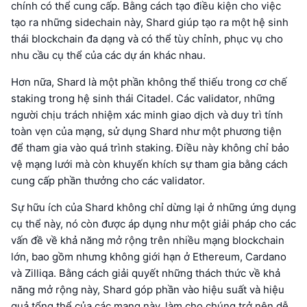
chính có thể cung cấp. Bằng cách tạo điều kiện cho việc
tạo ra những sidechain này, Shard giúp tạo ra một hệ sinh
thái blockchain đa dạng và có thể tùy chỉnh, phục vụ cho
nhu cầu cụ thể của các dự án khác nhau.
Hơn nữa, Shard là một phần không thể thiếu trong cơ chế
staking trong hệ sinh thái Citadel. Các validator, những
người chịu trách nhiệm xác minh giao dịch và duy trì tính
toàn vẹn của mạng, sử dụng Shard như một phương tiện
để tham gia vào quá trình staking. Điều này không chỉ bảo
vệ mạng lưới mà còn khuyến khích sự tham gia bằng cách
cung cấp phần thưởng cho các validator.
Sự hữu ích của Shard không chỉ dừng lại ở những ứng dụng
cụ thể này, nó còn được áp dụng như một giải pháp cho các
vấn đề về khả năng mở rộng trên nhiều mạng blockchain
lớn, bao gồm nhưng không giới hạn ở Ethereum, Cardano
và Zilliqa. Bằng cách giải quyết những thách thức về khả
năng mở rộng này, Shard góp phần vào hiệu suất và hiệu
quả tổng thể của các mạng này, làm cho chúng trở nên dễ