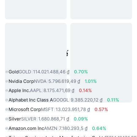
Tài sản trong thế giới thực phổ
biến
Gold
GOLD
114.021.488,46 ₫
0.70%
Nvidia Corp
NVDA
5.796.619,49 ₫
1.01%
Apple Inc.
AAPL
8.175.471,69 ₫
0.14%
Alphabet Inc Class A
GOOGL
9.385.220,12 ₫
0.11%
Microsoft Corp
MSFT
13.023.951,78 ₫
0.57%
Silver
SILVER
1.680.868,71 ₫
0.09%
Amazon.com Inc
AMZN
7.180.293,5 ₫
0.64%