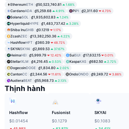
Ethereum
ETH
₫50,523,740.81
1.68%
Cardano
ADA
₫5,259.68
Pi
PI
₫2,311.60
4.91%
4.73%
Solana
SOL
₫1,935,602.83
1.24%
Hyperliquid
HYPE
₫1,483,737.42
3.28%
Shiba Inu
SHIB
₫0.1219
1.17%
Zcash
ZEC
₫13,382,250.36
4.22%
Hashflow
HFT
₫360.39
48.72%
SKYAI
SKYAI
₫2,869.53
37.67%
Heima
HEI
₫5,999.79
Sui
SUI
₫17,632.15
12.42%
0.01%
Stellar
XLM
₫4,216.45
Kaspa
KAS
₫682.50
0.53%
2.72%
Dogecoin
DOGE
₫1,834.80
2.02%
Canton
CC
₫2,344.56
Ondo
ONDO
₫9,249.72
11.61%
3.86%
Audiera
BEAT
₫55,968.73
2.13%
Thịnh hành
Hashflow
Fusionist
SKYAI
$0.01454
$0.1279
$0.1083
45.98%
63.87%
34.41%