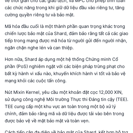
về thời gian cho các giao dịch, và MPC cho phép tính toán
các chức năng trong khi giữ dữ liệu đầu vào riêng tư, tăng
cường quyền riêng tư và bảo mật.
Mã hóa đầu cuối là một thành phần quan trọng khác trong
chiến lược bảo mật của Shard, đảm bảo rằng tất cả các giao
tiếp trong mạng được mã hóa từ người gửi đến người nhận,
ngăn chặn nghe lén và can thiệp.
Hơn nữa, Shard áp dụng một hệ thống Chứng minh Cổ
phần (PoS) nghiêm ngặt với các biện pháp trừng phạt cho
bất kỳ hành vi xấu nào, khuyến khích hành vi tốt và bảo vệ
mạng khỏi các cuộc tấn công.
Nút Mixin Kernel, yêu cầu một khoản đặt cọc 12,000 XIN,
sử dụng công nghệ Môi trường Thực thi Đáng tin cậy (TEE).
TEE cung cấp một khu vực an toàn trong một bộ xử lý
chính, đảm bảo rằng mã và dữ liệu được tải vào bên trong
được bảo vệ về mặt bảo mật và toàn vẹn.
Cách tiếp cận đa diện về bảo mật của Shard, kết hợp hỗ trợ