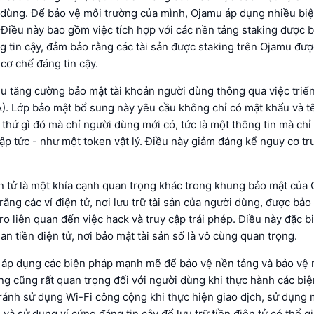
 dùng. Để bảo vệ môi trường của mình, Ojamu áp dụng nhiều bi
iều này bao gồm việc tích hợp với các nền tảng staking được b
g tin cậy, đảm bảo rằng các tài sản được staking trên Ojamu đư
cơ chế đáng tin cậy.
 tăng cường bảo mật tài khoản người dùng thông qua việc triển
A). Lớp bảo mật bổ sung này yêu cầu không chỉ có mật khẩu và t
thứ gì đó mà chỉ người dùng mới có, tức là một thông tin mà chỉ
ập tức - như một token vật lý. Điều này giảm đáng kể nguy cơ tru
ện tử là một khía cạnh quan trọng khác trong khung bảo mật của
ằng các ví điện tử, nơi lưu trữ tài sản của người dùng, được bả
 ro liên quan đến việc hack và truy cập trái phép. Điều này đặc b
an tiền điện tử, nơi bảo mật tài sản số là vô cùng quan trọng.
áp dụng các biện pháp mạnh mẽ để bảo vệ nền tảng và bảo vệ 
g cũng rất quan trọng đối với người dùng khi thực hành các bi
ránh sử dụng Wi-Fi công cộng khi thực hiện giao dịch, sử dụng
và sử dụng ví cứng đáng tin cậy để lưu trữ tiền điện tử có thể 