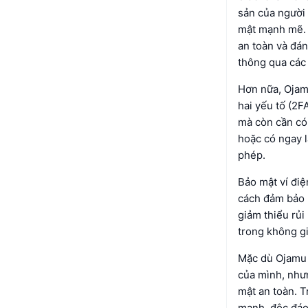
sản của người
mật mạnh mẽ. Đ
an toàn và đán
thông qua các 
Hơn nữa, Ojamu
hai yếu tố (2F
mà còn cần có 
hoặc có ngay l
phép.
Bảo mật ví đi
cách đảm bảo r
giảm thiểu rủi
trong không gi
Mặc dù Ojamu 
của mình, nhưn
mật an toàn. T
mạnh, độc đáo 