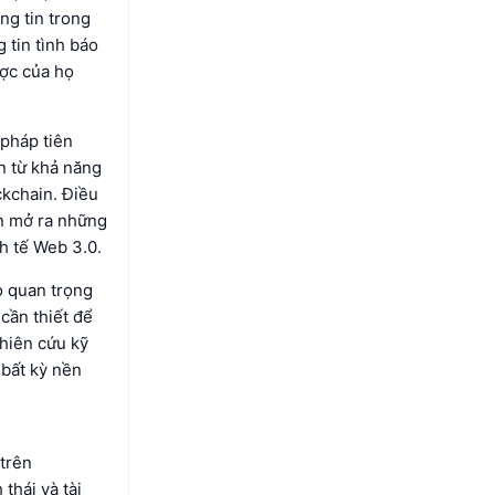
ng tin trong
 tin tình báo
ược của họ
 pháp tiên
n từ khả năng
ckchain. Điều
òn mở ra những
h tế Web 3.0.
ò quan trọng
cần thiết để
ghiên cứu kỹ
 bất kỳ nền
 trên
thái và tài