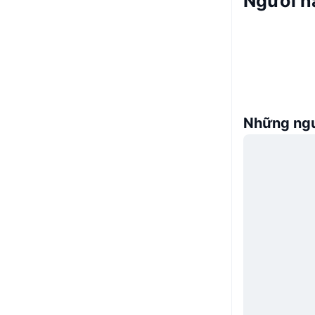
Người n
Những ngư