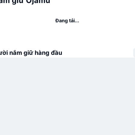
ắm giữ Ojamu
Đang tải...
ời nắm giữ hàng đầu