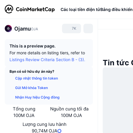
Các loại tiền điện tử
Bảng điều khiển
Ojamu
7K
OJA
This is a preview page.
For more details on listing tiers, refer to
Listings Review Criteria Section B - (3).
Tin tức
Bạn có sở hữu dự án này?
Cập nhật thông tin token
Gửi Mở khóa Token
Nhận Huy hiệu Cộng đồng
Tổng cung
Nguồn cung tối đa
100M OJA
100M OJA
Lượng cung lưu hành
90,74M OJA