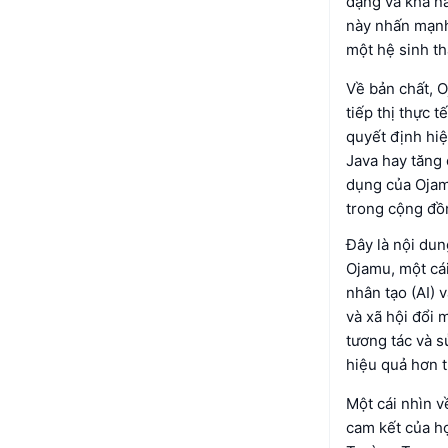
dạng và khả n
này nhấn mạnh 
một hệ sinh th
Về bản chất, O
tiếp thị thực 
quyết định hiệ
Java hay tăng
dụng của Ojam
trong cộng đồn
Đây là nội dun
Ojamu, một cái
nhân tạo (AI) 
và xã hội đổi 
tương tác và s
hiệu quả hơn t
Một cái nhìn v
cam kết của họ