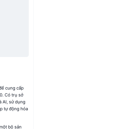
 để cung cấp
0. Có trụ sở
à AI, sử dụng
áp tự động hóa
 một bộ sản