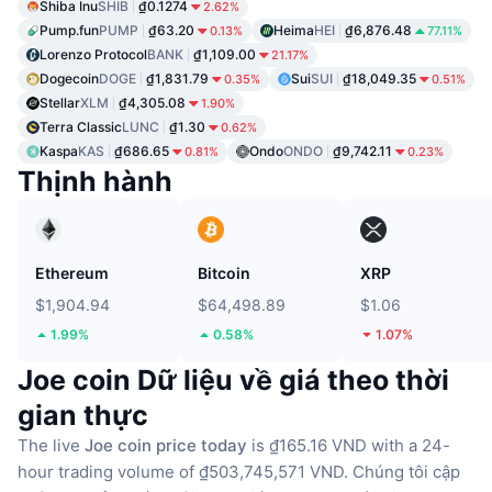
Shiba Inu
SHIB
₫0.1274
2.62%
Pump.fun
PUMP
₫63.20
Heima
HEI
₫6,876.48
0.13%
77.11%
Lorenzo Protocol
BANK
₫1,109.00
21.17%
Dogecoin
DOGE
₫1,831.79
Sui
SUI
₫18,049.35
0.35%
0.51%
Stellar
XLM
₫4,305.08
1.90%
Terra Classic
LUNC
₫1.30
0.62%
Kaspa
KAS
₫686.65
Ondo
ONDO
₫9,742.11
0.81%
0.23%
Thịnh hành
Ethereum
Bitcoin
XRP
$1,904.94
$64,498.89
$1.06
1.99%
0.58%
1.07%
Joe coin Dữ liệu về giá theo thời
gian thực
The live
Joe coin price today
is ₫165.16 VND with a 24-
hour trading volume of ₫503,745,571 VND.
Chúng tôi cập