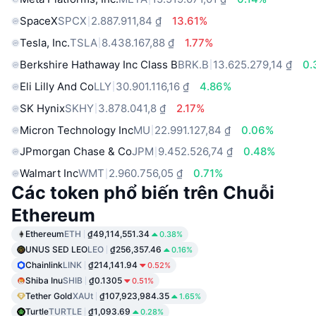
SpaceX
SPCX
2.887.911,84 ₫
13.61%
Tesla, Inc.
TSLA
8.438.167,88 ₫
1.77%
Berkshire Hathaway Inc Class B
BRK.B
13.625.279,14 ₫
0.
Eli Lilly And Co
LLY
30.901.116,16 ₫
4.86%
SK Hynix
SKHY
3.878.041,8 ₫
2.17%
Micron Technology Inc
MU
22.991.127,84 ₫
0.06%
JPmorgan Chase & Co
JPM
9.452.526,74 ₫
0.48%
Walmart Inc
WMT
2.960.756,05 ₫
0.71%
Các token phổ biến trên Chuỗi
Ethereum
Ethereum
ETH
₫49,114,551.34
0.38%
UNUS SED LEO
LEO
₫256,357.46
0.16%
Chainlink
LINK
₫214,141.94
0.52%
Shiba Inu
SHIB
₫0.1305
0.51%
Tether Gold
XAUt
₫107,923,984.35
1.65%
Turtle
TURTLE
₫1,093.69
0.28%