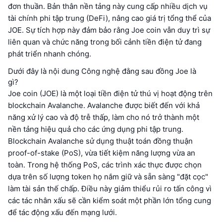
đơn thuần. Bản thân nền tảng này cung cấp nhiều dịch vụ
tài chính phi tập trung (DeFi), nâng cao giá trị tổng thể của
JOE. Sự tích hợp này đảm bảo rằng Joe coin vẫn duy trì sự
liên quan và chức năng trong bối cảnh tiền điện tử đang
phát triển nhanh chóng.
Dưới đây là nội dung Công nghệ đằng sau đồng Joe là
gì?
Joe coin (JOE) là một loại tiền điện tử thú vị hoạt động trên
blockchain Avalanche. Avalanche được biết đến với khả
năng xử lý cao và độ trễ thấp, làm cho nó trở thành một
nền tảng hiệu quả cho các ứng dụng phi tập trung.
Blockchain Avalanche sử dụng thuật toán đồng thuận
proof-of-stake (PoS), vừa tiết kiệm năng lượng vừa an
toàn. Trong hệ thống PoS, các trình xác thực được chọn
dựa trên số lượng token họ nắm giữ và sẵn sàng "đặt cọc"
làm tài sản thế chấp. Điều này giảm thiểu rủi ro tấn công vì
các tác nhân xấu sẽ cần kiểm soát một phần lớn tổng cung
để tác động xấu đến mạng lưới.