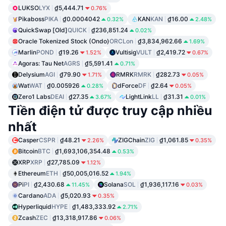
LUKSO
LYX
₫5,444.71
0.76%
Pikaboss
PIKA
₫0.0004042
KAN
KAN
₫16.00
0.32%
2.48%
QuickSwap [Old]
QUICK
₫236,851.24
0.02%
Oracle Tokenized Stock (Ondo)
ORCLon
₫3,834,962.66
1.69%
Marlin
POND
₫19.26
Vultisig
VULT
₫2,419.72
1.52%
0.67%
Agoras: Tau Net
AGRS
₫5,591.41
0.71%
Delysium
AGI
₫79.90
RMRK
RMRK
₫282.73
1.71%
0.05%
Wat
WAT
₫0.005926
dForce
DF
₫2.64
0.28%
0.05%
Zero1 Labs
DEAI
₫27.35
LightLink
LL
₫31.31
3.67%
0.01%
Tiền điện tử được truy cập nhiều
nhất
Casper
CSPR
₫48.21
ZIGChain
ZIG
₫1,061.85
2.26%
0.35%
Bitcoin
BTC
₫1,693,106,354.48
0.53%
XRP
XRP
₫27,785.09
1.12%
Ethereum
ETH
₫50,005,016.52
1.94%
Pi
PI
₫2,430.68
Solana
SOL
₫1,936,117.16
11.45%
0.03%
Cardano
ADA
₫5,020.93
0.35%
Hyperliquid
HYPE
₫1,483,333.92
2.71%
Zcash
ZEC
₫13,318,917.86
0.06%