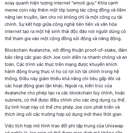
xoay quanh hiện tượng internet "emoti guy." Khía cạnh
meme coin này thêm một lớp tương tác cộng đồng và tiềm
năng lan truyền, làm cho nó không chỉ là một công cụ tài
chính. Sự kết hợp giữa công nghệ tiên tiến và văn hóa
internet tạo ra một hệ sinh thái độc đáo nơi người dùng có
thể tham gia vào một cộng đồng sôi động và năng động.
Blockchain Avalanche, với đồng thuận proof-of-stake, đảm
bảo rằng các giao dịch Joe coin diễn ra nhanh chóng và an
toàn. Các trình xác thực trên mạng được khuyến khích
hành động trung thực vì họ có lợi ích tài chính trong hệ
thống. Điều này giảm thiểu khả năng chi tiêu gấp đôi và
các hoạt động gian lận khác. Ngoài ra, kiến trúc của
Avalanche cho phép tạo ra các blockchain tùy chỉnh, hoặc
subnets, có thể được điều chỉnh cho các ứng dụng cụ thể.
Sự linh hoạt này có thể cho phép Joe coin phát triển và
thích ứng với các trường hợp sử dụng mới theo thời gian.
Việc tích hợp mô hình trao đổi phi tập trung của Uniswap
có nghĩa là Joe coin có thể được giao dịch mà không cần