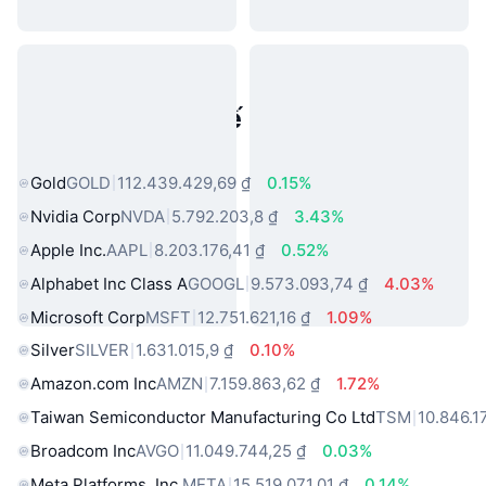
Tài sản trong thế giới thực phổ
biến
Gold
GOLD
112.439.429,69 ₫
0.15%
Nvidia Corp
NVDA
5.792.203,8 ₫
3.43%
Apple Inc.
AAPL
8.203.176,41 ₫
0.52%
Alphabet Inc Class A
GOOGL
9.573.093,74 ₫
4.03%
Microsoft Corp
MSFT
12.751.621,16 ₫
1.09%
Silver
SILVER
1.631.015,9 ₫
0.10%
Amazon.com Inc
AMZN
7.159.863,62 ₫
1.72%
Taiwan Semiconductor Manufacturing Co Ltd
TSM
10.846.1
Broadcom Inc
AVGO
11.049.744,25 ₫
0.03%
Meta Platforms, Inc.
META
15.519.071,01 ₫
0.14%