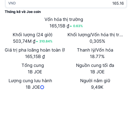
VND
Thịnh hành
Tiền điện tử ETF
Học hỏi
CMC Giao thức Ngữ cảnh Mô hình
Thống kê về Joe coin
Mới
Vốn hóa thị trường
Bitcoin ETF
x402
Tin tức
165,15B ₫
0.63%
Tiền mã hóa
Ethereum ETF
Khối lượng (24 giờ)
Khối lượng/Vốn hóa thị trường 
Academy
503,74M ₫
0,305%
310.84%
Chính trị
Giá trị pha loãng hoàn toàn (FDV)
Thanh lý/Vốn hóa
Phân tích kỹ thuật
Nghiên cứu
165,15B ₫
18.77%
Thể thao
Tổng cung
Nguồn cung tối đa
RSI
Video
1B JOE
1B JOE
Tài chính
MACD
Lượng cung lưu hành
Người nắm giữ
Bảng thuật ngữ
1B JOE
9,49K
Công nghệ
Trang Web
Website
Whitepaper
Phái sinh
Chiến dịch
Mạng xã hội
NFT
Tổng quan
Airdrop
Hợp đồng
0x76e2...2b49a8
Trình duyệt
etherscan.io
Số liệu thống kê NFT giá cao nhất
Thanh lý
Phần thưởng Kim cương
Ví