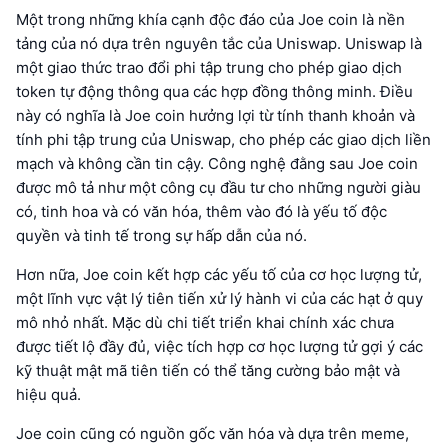
Một trong những khía cạnh độc đáo của Joe coin là nền
tảng của nó dựa trên nguyên tắc của Uniswap. Uniswap là
một giao thức trao đổi phi tập trung cho phép giao dịch
token tự động thông qua các hợp đồng thông minh. Điều
này có nghĩa là Joe coin hưởng lợi từ tính thanh khoản và
tính phi tập trung của Uniswap, cho phép các giao dịch liền
mạch và không cần tin cậy. Công nghệ đằng sau Joe coin
được mô tả như một công cụ đầu tư cho những người giàu
có, tinh hoa và có văn hóa, thêm vào đó là yếu tố độc
quyền và tinh tế trong sự hấp dẫn của nó.
Hơn nữa, Joe coin kết hợp các yếu tố của cơ học lượng tử,
một lĩnh vực vật lý tiên tiến xử lý hành vi của các hạt ở quy
mô nhỏ nhất. Mặc dù chi tiết triển khai chính xác chưa
được tiết lộ đầy đủ, việc tích hợp cơ học lượng tử gợi ý các
kỹ thuật mật mã tiên tiến có thể tăng cường bảo mật và
hiệu quả.
Joe coin cũng có nguồn gốc văn hóa và dựa trên meme,