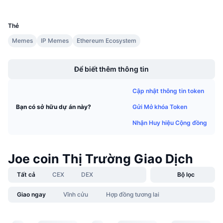
UCID
Sự kiện sắp tới
28504
Tỷ lệ tài trợ
Học & Kiếm tiền
Thẻ
Memes
IP Memes
Ethereum Ecosystem
Lịch
Boost
Để biết thêm thông tin
Lịch ICO
Cập nhật thông tin token
Lịch Sự kiện
Gửi Mở khóa Token
Bạn có sở hữu dự án này?
Nhận Huy hiệu Cộng đồng
Joe coin Thị Trường Giao Dịch
Tất cả
CEX
DEX
Bộ lọc
Giao ngay
Vĩnh cửu
Hợp đồng tương lai