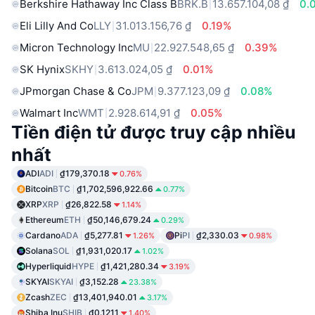
Berkshire Hathaway Inc Class B
BRK.B
13.657.104,08 ₫
0.
Eli Lilly And Co
LLY
31.013.156,76 ₫
0.19%
Micron Technology Inc
MU
22.927.548,65 ₫
0.39%
SK Hynix
SKHY
3.613.024,05 ₫
0.01%
JPmorgan Chase & Co
JPM
9.377.123,09 ₫
0.08%
Walmart Inc
WMT
2.928.614,91 ₫
0.05%
Tiền điện tử được truy cập nhiều
nhất
ADI
ADI
₫179,370.18
0.76%
Bitcoin
BTC
₫1,702,596,922.66
0.77%
XRP
XRP
₫26,822.58
1.14%
Ethereum
ETH
₫50,146,679.24
0.29%
Cardano
ADA
₫5,277.81
Pi
PI
₫2,330.03
1.26%
0.98%
Solana
SOL
₫1,931,020.17
1.02%
Hyperliquid
HYPE
₫1,421,280.34
3.19%
SKYAI
SKYAI
₫3,152.28
23.38%
Zcash
ZEC
₫13,401,940.01
3.17%
Shiba Inu
SHIB
₫0.1211
1.40%