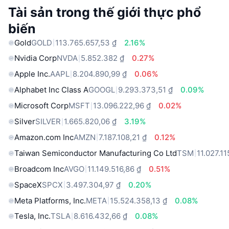
Tài sản trong thế giới thực phổ
biến
Gold
GOLD
113.765.657,53 ₫
2.16%
Nvidia Corp
NVDA
5.852.382 ₫
0.27%
Apple Inc.
AAPL
8.204.890,99 ₫
0.06%
Alphabet Inc Class A
GOOGL
9.293.373,51 ₫
0.09%
Microsoft Corp
MSFT
13.096.222,96 ₫
0.02%
Silver
SILVER
1.665.820,06 ₫
3.19%
Amazon.com Inc
AMZN
7.187.108,21 ₫
0.12%
Taiwan Semiconductor Manufacturing Co Ltd
TSM
11.027.11
Broadcom Inc
AVGO
11.149.516,86 ₫
0.51%
SpaceX
SPCX
3.497.304,97 ₫
0.20%
Meta Platforms, Inc.
META
15.524.358,13 ₫
0.08%
Tesla, Inc.
TSLA
8.616.432,66 ₫
0.08%