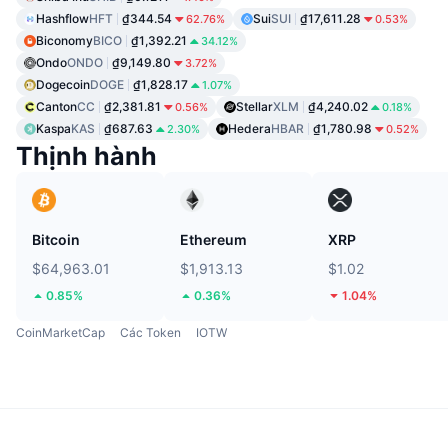
Hashflow
HFT
₫344.54
Sui
SUI
₫17,611.28
62.76%
0.53%
Biconomy
BICO
₫1,392.21
34.12%
Ondo
ONDO
₫9,149.80
3.72%
Dogecoin
DOGE
₫1,828.17
1.07%
Canton
CC
₫2,381.81
Stellar
XLM
₫4,240.02
0.56%
0.18%
Kaspa
KAS
₫687.63
Hedera
HBAR
₫1,780.98
2.30%
0.52%
Thịnh hành
Bitcoin
Ethereum
XRP
$64,963.01
$1,913.13
$1.02
0.85%
0.36%
1.04%
CoinMarketCap
Các Token
IOTW