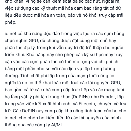
khó khăn, vì họ sẽ cần kiểm soát đa số các nút. Ngoài ra,
việc sử dụng các kỹ thuật mã hóa đảm bảo rằng tất cả dữ
liệu đều được mã hóa an toàn, bảo vệ nó khỏi truy cập trái
phép.
io.net có khả năng độc đáo trong việc tạo ra các cụm hàng
chục nghìn GPU, dù chúng được đặt cùng một chỗ hay
phân tán địa lý, trong khi vẫn duy trì độ trễ thấp cho người
triển khai. Khả năng này cho phép các kỹ sư học máy truy
cập vào các cụm phân tán có thể mở rộng với chi phí chỉ
bằng một phần nhỏ so với các dịch vụ tập trung tương
đương. Tính chất phi tập trung của mạng lưới cũng có
nghĩa là nó có thể khai thác một loạt các tài nguyên GPU,
bao gồm cả từ các nhà cung cấp trực tiếp và các mạng lưới
hạ tầng vật lý phi tập trung khác (DePINs) như Render, tập
trung vào việc kết xuất hình ảnh, và Filecoin, chuyên về lưu
trữ. Các DePIN này cung cấp khả năng tính toán của họ cho
io.net, cho phép họ kiếm tiền từ các tài nguyên của mình
thông qua các công ty AI/ML.