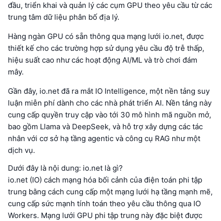
đầu, triển khai và quản lý các cụm GPU theo yêu cầu từ các
trung tâm dữ liệu phân bố địa lý.
Hàng ngàn GPU có sẵn thông qua mạng lưới io.net, được
thiết kế cho các trường hợp sử dụng yêu cầu độ trễ thấp,
hiệu suất cao như các hoạt động AI/ML và trò chơi đám
mây.
Gần đây, io.net đã ra mắt IO Intelligence, một nền tảng suy
luận miễn phí dành cho các nhà phát triển AI. Nền tảng này
cung cấp quyền truy cập vào tới 30 mô hình mã nguồn mở,
bao gồm Llama và DeepSeek, và hỗ trợ xây dựng các tác
nhân với cơ sở hạ tầng agentic và công cụ RAG như một
dịch vụ.
Dưới đây là nội dung: io.net là gì?
io.net (IO) cách mạng hóa bối cảnh của điện toán phi tập
trung bằng cách cung cấp một mạng lưới hạ tầng mạnh mẽ,
cung cấp sức mạnh tính toán theo yêu cầu thông qua IO
Workers. Mạng lưới GPU phi tập trung này đặc biệt được