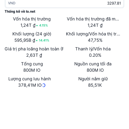
VND
Thịnh hành
Tiền điện tử ETF
Học hỏi
CMC Giao thức Ngữ cảnh Mô hình
Thống kê về Io.net
Vốn hóa thị trường
Mới
Vốn hóa thị trường đã mở khóa
Bitcoin ETF
x402
Tin tức
1,24T ₫
1,24T ₫
4.15%
Tiền mã hóa
Ethereum ETF
Khối lượng (24 giờ)
Khối lượng/Vốn hóa thị trường 
Academy
595,95B ₫
47,75%
14.41%
Chính trị
Giá trị pha loãng hoàn toàn (FDV)
Thanh lý/Vốn hóa
Phân tích kỹ thuật
Nghiên cứu
2,63T ₫
0.20%
Thể thao
Tổng cung
Nguồn cung tối đa
RSI
Video
800M IO
800M IO
Tài chính
MACD
Lượng cung lưu hành
Người nắm giữ
Bảng thuật ngữ
378,41M IO
85,51K
Công nghệ
Trang Web
Website
Whitepaper
Phái sinh
Chiến dịch
NFT
Mạng xã hội
Tổng quan
Airdrop
Hợp đồng
BZLbGT...wr646K
Số liệu thống kê NFT giá cao nhất
4.3
Thanh lý
Phần thưởng Kim cương
Xếp hạng (CertiK)