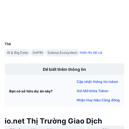
solscan.io
Sự kiện sắp tới
Trình duyệt
Tỷ lệ tài trợ
Học & Kiếm tiền
Ví
Lịch
UCID
29835
Lịch ICO
Thẻ
AI & Big Data
DePIN
Solana Ecosystem
Hiển thị tất cả
Lịch Sự kiện
Boost
Để biết thêm thông tin
Cập nhật thông tin token
Gửi Mở khóa Token
Bạn có sở hữu dự án này?
Nhận Huy hiệu Cộng đồng
io.net Thị Trường Giao Dịch