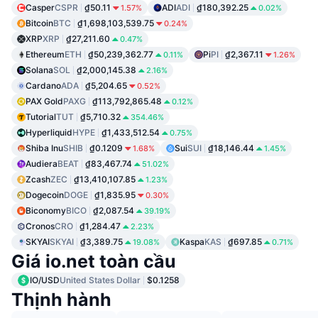
Casper
CSPR
₫50.11
ADI
ADI
₫180,392.25
1.57%
0.02%
Bitcoin
BTC
₫1,698,103,539.75
0.24%
XRP
XRP
₫27,211.60
0.47%
Ethereum
ETH
₫50,239,362.77
Pi
PI
₫2,367.11
0.11%
1.26%
Solana
SOL
₫2,000,145.38
2.16%
Cardano
ADA
₫5,204.65
0.52%
PAX Gold
PAXG
₫113,792,865.48
0.12%
Tutorial
TUT
₫5,710.32
354.46%
Hyperliquid
HYPE
₫1,433,512.54
0.75%
Shiba Inu
SHIB
₫0.1209
Sui
SUI
₫18,146.44
1.68%
1.45%
Audiera
BEAT
₫83,467.74
51.02%
Zcash
ZEC
₫13,410,107.85
1.23%
Dogecoin
DOGE
₫1,835.95
0.30%
Biconomy
BICO
₫2,087.54
39.19%
Cronos
CRO
₫1,284.47
2.23%
SKYAI
SKYAI
₫3,389.75
Kaspa
KAS
₫697.85
19.08%
0.71%
Giá io.net toàn cầu
IO/USD
United States Dollar
$0.1258
Thịnh hành