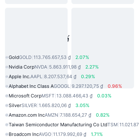
Tài sản trong thế giới thực phổ
biến
Gold
GOLD
113.765.657,53 ₫
2.07%
Nvidia Corp
NVDA
5.863.911,98 ₫
2.27%
Apple Inc.
AAPL
8.207.537,64 ₫
0.29%
Alphabet Inc Class A
GOOGL
9.297.120,75 ₫
0.96%
Microsoft Corp
MSFT
13.088.466,43 ₫
0.03%
Silver
SILVER
1.665.820,06 ₫
3.05%
Amazon.com Inc
AMZN
7.188.654,27 ₫
0.82%
Taiwan Semiconductor Manufacturing Co Ltd
TSM
11.021.8
Broadcom Inc
AVGO
11.179.992,69 ₫
1.71%