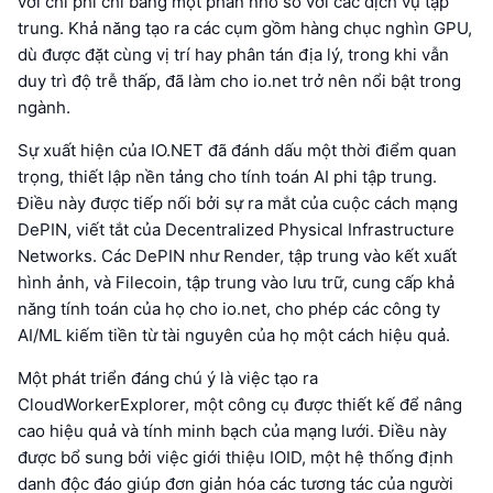
với chi phí chỉ bằng một phần nhỏ so với các dịch vụ tập
trung. Khả năng tạo ra các cụm gồm hàng chục nghìn GPU,
dù được đặt cùng vị trí hay phân tán địa lý, trong khi vẫn
duy trì độ trễ thấp, đã làm cho io.net trở nên nổi bật trong
ngành.
Sự xuất hiện của IO.NET đã đánh dấu một thời điểm quan
trọng, thiết lập nền tảng cho tính toán AI phi tập trung.
Điều này được tiếp nối bởi sự ra mắt của cuộc cách mạng
DePIN, viết tắt của Decentralized Physical Infrastructure
Networks. Các DePIN như Render, tập trung vào kết xuất
hình ảnh, và Filecoin, tập trung vào lưu trữ, cung cấp khả
năng tính toán của họ cho io.net, cho phép các công ty
AI/ML kiếm tiền từ tài nguyên của họ một cách hiệu quả.
Một phát triển đáng chú ý là việc tạo ra
CloudWorkerExplorer, một công cụ được thiết kế để nâng
cao hiệu quả và tính minh bạch của mạng lưới. Điều này
được bổ sung bởi việc giới thiệu IOID, một hệ thống định
danh độc đáo giúp đơn giản hóa các tương tác của người