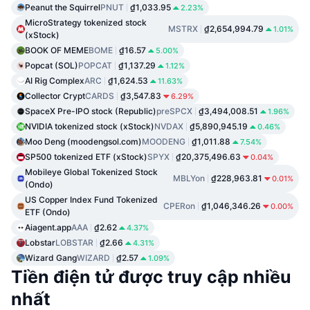
Peanut the Squirrel
PNUT
₫1,033.95
2.23%
MicroStrategy tokenized stock
MSTRX
₫2,654,994.79
1.01%
(xStock)
BOOK OF MEME
BOME
₫16.57
5.00%
Popcat (SOL)
POPCAT
₫1,137.29
1.12%
AI Rig Complex
ARC
₫1,624.53
11.63%
Collector Crypt
CARDS
₫3,547.83
6.29%
SpaceX Pre-IPO stock (Republic)
preSPCX
₫3,494,008.51
1.96%
NVIDIA tokenized stock (xStock)
NVDAX
₫5,890,945.19
0.46%
Moo Deng (moodengsol.com)
MOODENG
₫1,011.88
7.54%
SP500 tokenized ETF (xStock)
SPYX
₫20,375,496.63
0.04%
Mobileye Global Tokenized Stock
MBLYon
₫228,963.81
0.01%
(Ondo)
US Copper Index Fund Tokenized
CPERon
₫1,046,346.26
0.00%
ETF (Ondo)
Aiagent.app
AAA
₫2.62
4.37%
Lobstar
LOBSTAR
₫2.66
4.31%
Wizard Gang
WIZARD
₫2.57
1.09%
Tiền điện tử được truy cập nhiều
nhất