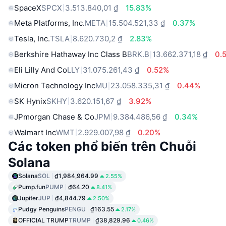
SpaceX
SPCX
3.513.840,01 ₫
15.83%
Meta Platforms, Inc.
META
15.504.521,33 ₫
0.37%
Tesla, Inc.
TSLA
8.620.730,2 ₫
2.83%
Berkshire Hathaway Inc Class B
BRK.B
13.662.371,18 ₫
0.
Eli Lilly And Co
LLY
31.075.261,43 ₫
0.52%
Micron Technology Inc
MU
23.058.335,31 ₫
0.44%
SK Hynix
SKHY
3.620.151,67 ₫
3.92%
JPmorgan Chase & Co
JPM
9.384.486,56 ₫
0.34%
Walmart Inc
WMT
2.929.007,98 ₫
0.20%
Các token phổ biến trên Chuỗi
Solana
Solana
SOL
₫1,984,964.99
2.55%
Pump.fun
PUMP
₫64.20
8.41%
Jupiter
JUP
₫4,844.79
2.50%
Pudgy Penguins
PENGU
₫163.55
2.17%
OFFICIAL TRUMP
TRUMP
₫38,829.96
0.46%