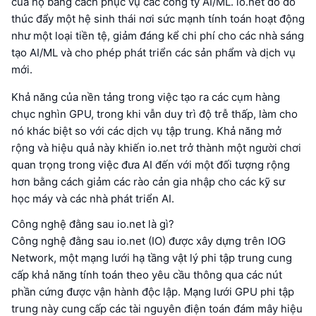
của họ bằng cách phục vụ các công ty AI/ML. io.net do đó
thúc đẩy một hệ sinh thái nơi sức mạnh tính toán hoạt động
như một loại tiền tệ, giảm đáng kể chi phí cho các nhà sáng
tạo AI/ML và cho phép phát triển các sản phẩm và dịch vụ
mới.
Khả năng của nền tảng trong việc tạo ra các cụm hàng
chục nghìn GPU, trong khi vẫn duy trì độ trễ thấp, làm cho
nó khác biệt so với các dịch vụ tập trung. Khả năng mở
rộng và hiệu quả này khiến io.net trở thành một người chơi
quan trọng trong việc đưa AI đến với một đối tượng rộng
hơn bằng cách giảm các rào cản gia nhập cho các kỹ sư
học máy và các nhà phát triển AI.
Công nghệ đằng sau io.net là gì?
Công nghệ đằng sau io.net (IO) được xây dựng trên IOG
Network, một mạng lưới hạ tầng vật lý phi tập trung cung
cấp khả năng tính toán theo yêu cầu thông qua các nút
phần cứng được vận hành độc lập. Mạng lưới GPU phi tập
trung này cung cấp các tài nguyên điện toán đám mây hiệu