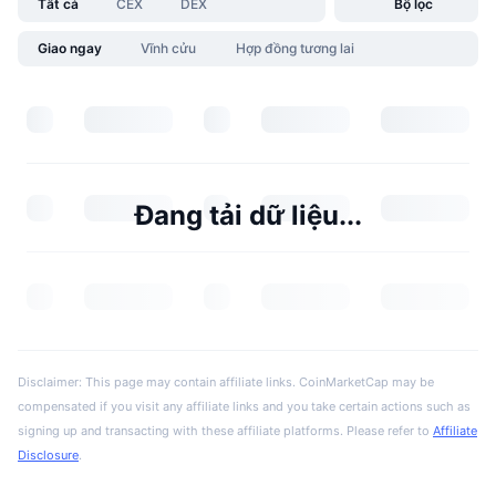
Tất cả
CEX
DEX
Bộ lọc
Giao ngay
Vĩnh cửu
Hợp đồng tương lai
Đang tải dữ liệu...
Disclaimer: This page may contain affiliate links. CoinMarketCap may be
compensated if you visit any affiliate links and you take certain actions such as
signing up and transacting with these affiliate platforms. Please refer to
Affiliate
Disclosure
.