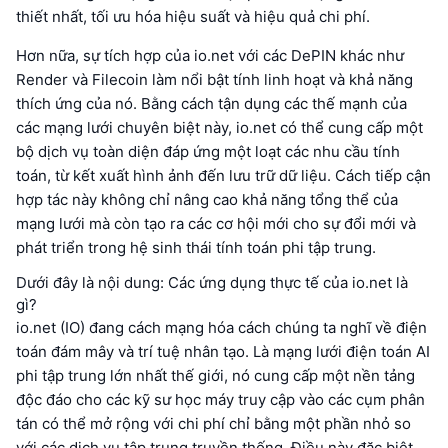
thiết nhất, tối ưu hóa hiệu suất và hiệu quả chi phí.
Hơn nữa, sự tích hợp của io.net với các DePIN khác như
Render và Filecoin làm nổi bật tính linh hoạt và khả năng
thích ứng của nó. Bằng cách tận dụng các thế mạnh của
các mạng lưới chuyên biệt này, io.net có thể cung cấp một
bộ dịch vụ toàn diện đáp ứng một loạt các nhu cầu tính
toán, từ kết xuất hình ảnh đến lưu trữ dữ liệu. Cách tiếp cận
hợp tác này không chỉ nâng cao khả năng tổng thể của
mạng lưới mà còn tạo ra các cơ hội mới cho sự đổi mới và
phát triển trong hệ sinh thái tính toán phi tập trung.
Dưới đây là nội dung: Các ứng dụng thực tế của io.net là
gì?
io.net (IO) đang cách mạng hóa cách chúng ta nghĩ về điện
toán đám mây và trí tuệ nhân tạo. Là mạng lưới điện toán AI
phi tập trung lớn nhất thế giới, nó cung cấp một nền tảng
độc đáo cho các kỹ sư học máy truy cập vào các cụm phân
tán có thể mở rộng với chi phí chỉ bằng một phần nhỏ so
với các dịch vụ tập trung truyền thống. Điều này đặc biệt