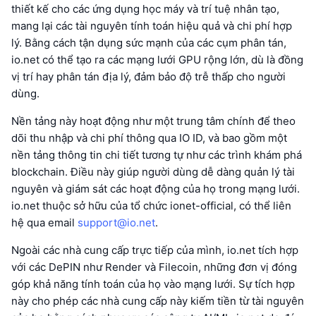
thiết kế cho các ứng dụng học máy và trí tuệ nhân tạo,
mang lại các tài nguyên tính toán hiệu quả và chi phí hợp
lý. Bằng cách tận dụng sức mạnh của các cụm phân tán,
io.net có thể tạo ra các mạng lưới GPU rộng lớn, dù là đồng
vị trí hay phân tán địa lý, đảm bảo độ trễ thấp cho người
dùng.
Nền tảng này hoạt động như một trung tâm chính để theo
dõi thu nhập và chi phí thông qua IO ID, và bao gồm một
nền tảng thông tin chi tiết tương tự như các trình khám phá
blockchain. Điều này giúp người dùng dễ dàng quản lý tài
nguyên và giám sát các hoạt động của họ trong mạng lưới.
io.net thuộc sở hữu của tổ chức ionet-official, có thể liên
hệ qua email
support@io.net
.
Ngoài các nhà cung cấp trực tiếp của mình, io.net tích hợp
với các DePIN như Render và Filecoin, những đơn vị đóng
góp khả năng tính toán của họ vào mạng lưới. Sự tích hợp
này cho phép các nhà cung cấp này kiếm tiền từ tài nguyên