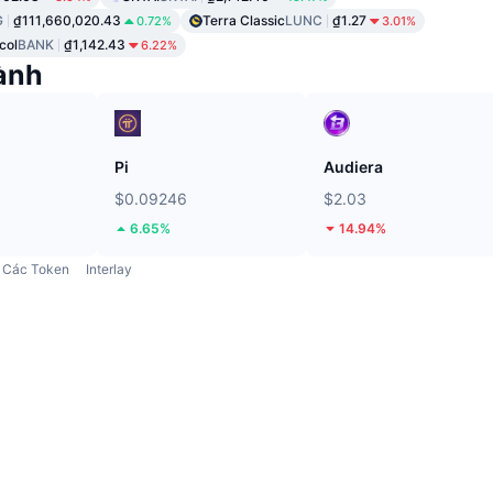
G
₫111,660,020.43
Terra Classic
LUNC
₫1.27
0.72%
3.01%
col
BANK
₫1,142.43
6.22%
ành
Pi
Audiera
$0.09246
$2.03
6.65%
14.94%
Các Token
Interlay