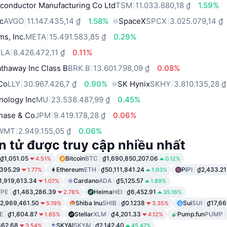
conductor Manufacturing Co Ltd
TSM
11.033.680,18 ₫
1.59%
c
AVGO
11.147.435,14 ₫
1.58%
SpaceX
SPCX
3.025.079,14 ₫
ms, Inc.
META
15.491.583,85 ₫
0.29%
SLA
8.426.472,11 ₫
0.11%
thaway Inc Class B
BRK.B
13.601.798,09 ₫
0.08%
 Co
LLY
30.967.426,7 ₫
0.90%
SK Hynix
SKHY
3.810.135,28 ₫
nology Inc
MU
23.538.487,99 ₫
0.45%
hase & Co
JPM
9.419.178,28 ₫
0.06%
WMT
2.949.155,05 ₫
0.06%
n tử được truy cập nhiều nhất
₫1,051.05
Bitcoin
BTC
₫1,690,850,207.06
4.51%
0.12%
,395.29
Ethereum
ETH
₫50,111,841.24
Pi
PI
₫2,433.21
1.77%
1.93%
1,919,613.34
Cardano
ADA
₫5,125.57
1.07%
1.89%
PE
₫1,463,286.39
Heima
HEI
₫6,452.91
2.78%
35.16%
2,969,461.50
Shiba Inu
SHIB
₫0.1238
Sui
SUI
₫17,66
5.19%
3.35%
E
₫1,804.87
Stellar
XLM
₫4,201.33
Pump.fun
PUMP
1.65%
4.12%
662.68
SKYAI
SKYAI
₫2,142.40
3.54%
45.47%