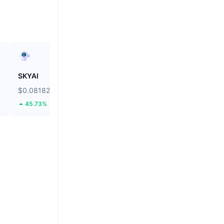
SKYAI
Cartesi
$0.08182
$0.03678
45.73%
70.78%