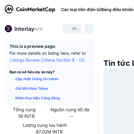
Các loại tiền điện tử
Bảng điều khiển
Interlay
6K
INTR
This is a preview page.
For more details on listing tiers, refer to
Listings Review Criteria Section B - (3).
Tin tức 
Bạn có sở hữu dự án này?
Cập nhật thông tin token
Gửi Mở khóa Token
Nhận Huy hiệu Cộng đồng
Tổng cung
Nguồn cung tối đa
1B INTR
--
Lượng cung lưu hành
67,02M INTR