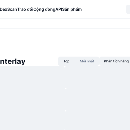
DexScan
Trao đổi
Cộng đồng
API
Sản phẩm
Interlay
Top
Mới nhất
Phân tích hàn