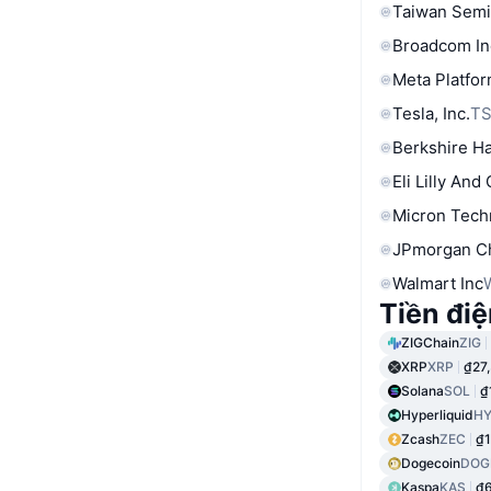
Taiwan Semi
Broadcom In
Meta Platfor
Tesla, Inc.
T
Berkshire Ha
Eli Lilly And
Micron Tech
JPmorgan C
Walmart Inc
Tiền điệ
ZIGChain
ZIG
XRP
XRP
₫27
Solana
SOL
₫
Hyperliquid
HY
Zcash
ZEC
₫1
Dogecoin
DOG
Kaspa
KAS
₫