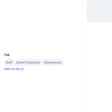
Trang Web
Website
Whitepaper
Mạng xã hội
Hợp đồng
2032
polkadot.subscan.io
Trình duyệt
UCID
20366
Thẻ
DeFi
Smart Contracts
Governance
Hiển thị tất cả