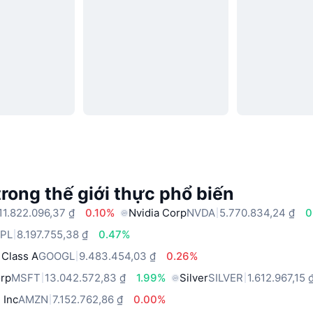
trong thế giới thực phổ biến
11.822.096,37 ₫
0.10%
Nvidia Corp
NVDA
5.770.834,24 ₫
0
PL
8.197.755,38 ₫
0.47%
 Class A
GOOGL
9.483.454,03 ₫
0.26%
orp
MSFT
13.042.572,83 ₫
1.99%
Silver
SILVER
1.612.967,15 
 Inc
AMZN
7.152.762,86 ₫
0.00%