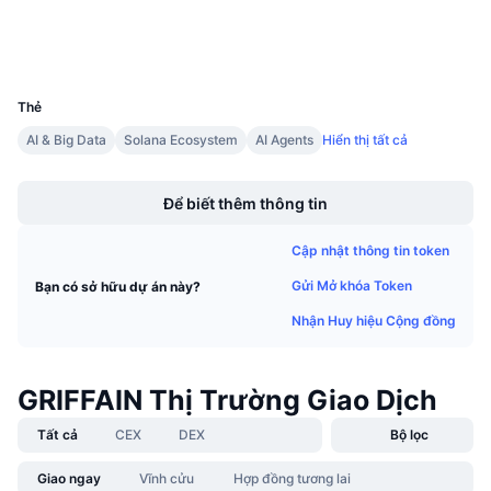
Sự kiện sắp tới
Ví
Tỷ lệ tài trợ
Học & Kiếm tiền
UCID
34792
Lịch
Thẻ
AI & Big Data
Solana Ecosystem
AI Agents
Hiển thị tất cả
Lịch ICO
Boost
Để biết thêm thông tin
Lịch Sự kiện
Cập nhật thông tin token
Gửi Mở khóa Token
Bạn có sở hữu dự án này?
Nhận Huy hiệu Cộng đồng
GRIFFAIN Thị Trường Giao Dịch
Tất cả
CEX
DEX
Bộ lọc
Giao ngay
Vĩnh cửu
Hợp đồng tương lai