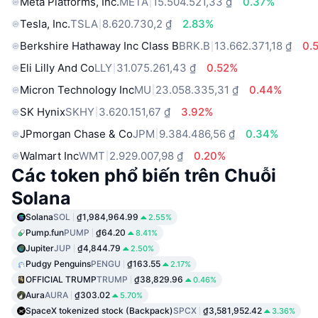
Meta Platforms, Inc.
META
15.504.521,33 ₫
0.37%
Tesla, Inc.
TSLA
8.620.730,2 ₫
2.83%
Berkshire Hathaway Inc Class B
BRK.B
13.662.371,18 ₫
0.
Eli Lilly And Co
LLY
31.075.261,43 ₫
0.52%
Micron Technology Inc
MU
23.058.335,31 ₫
0.44%
SK Hynix
SKHY
3.620.151,67 ₫
3.92%
JPmorgan Chase & Co
JPM
9.384.486,56 ₫
0.34%
Walmart Inc
WMT
2.929.007,98 ₫
0.20%
Các token phổ biến trên Chuỗi
Solana
Solana
SOL
₫1,984,964.99
2.55%
Pump.fun
PUMP
₫64.20
8.41%
Jupiter
JUP
₫4,844.79
2.50%
Pudgy Penguins
PENGU
₫163.55
2.17%
OFFICIAL TRUMP
TRUMP
₫38,829.96
0.46%
Aura
AURA
₫303.02
5.70%
SpaceX tokenized stock (Backpack)
SPCX
₫3,581,952.42
3.36%