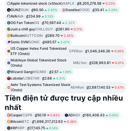
Apple tokenized stock (xStock)
AAPLX
₫8,205,278.58
0.23%
GUNZ
GUN
₫80.50
Doodles
DOOD
₫35.41
2.83%
3.28%
AVA
AVA
₫234.99
5.13%
OG Fan Token
OG
₫70,597.44
2.32%
Just a chill guy
CHILLGUY
₫281.90
0.17%
Buttcoin
BUTTCOIN
₫289.70
2.45%
Sonic SVM
SONIC
₫485.57
2.07%
US Copper Index Fund Tokenized
CPERon
₫1,046,346.26
0.00%
ETF (Ondo)
Mobileye Global Tokenized Stock
MBLYon
₫228,963.81
0.01%
(Ondo)
Wizard Gang
WIZARD
₫2.57
1.09%
Lobstar
LOBSTAR
₫2.66
4.31%
Aehr Test Systems Tokenized Stock
AEHRon
₫2,687,140.53
0.57%
(Ondo)
Tiền điện tử được truy cập nhiều
nhất
Casper
CSPR
₫50.16
ADI
ADI
₫180,408.43
0.83%
0.00%
Bitcoin
BTC
₫1,696,317,212.63
0.38%
XRP
XRP
₫27,145.75
0.14%