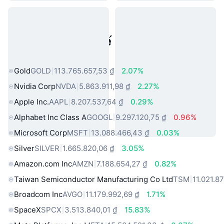
Tài sản trong thế giới thực phổ
biến
Gold
GOLD
113.765.657,53 ₫
2.07%
Nvidia Corp
NVDA
5.863.911,98 ₫
2.27%
Apple Inc.
AAPL
8.207.537,64 ₫
0.29%
Alphabet Inc Class A
GOOGL
9.297.120,75 ₫
0.96%
Microsoft Corp
MSFT
13.088.466,43 ₫
0.03%
Silver
SILVER
1.665.820,06 ₫
3.05%
Amazon.com Inc
AMZN
7.188.654,27 ₫
0.82%
Taiwan Semiconductor Manufacturing Co Ltd
TSM
11.021.8
Broadcom Inc
AVGO
11.179.992,69 ₫
1.71%
SpaceX
SPCX
3.513.840,01 ₫
15.83%