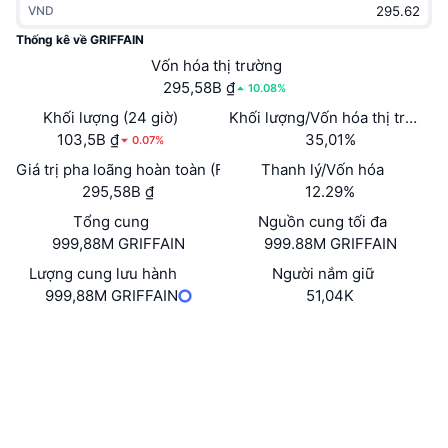
VND
Thịnh hành
Tiền điện tử ETF
Học hỏi
CMC Giao thức Ngữ cảnh Mô hình
Thống kê về GRIFFAIN
Mới
Vốn hóa thị trường
Bitcoin ETF
x402
Tin tức
295,58B ₫
10.08%
Tiền mã hóa
Ethereum ETF
Khối lượng (24 giờ)
Khối lượng/Vốn hóa thị trường 
Academy
103,5B ₫
35,01%
0.07%
Chính trị
Giá trị pha loãng hoàn toàn (FDV)
Thanh lý/Vốn hóa
Phân tích kỹ thuật
Nghiên cứu
295,58B ₫
12.29%
Thể thao
Tổng cung
Nguồn cung tối đa
RSI
Video
999,88M GRIFFAIN
999.88M GRIFFAIN
Tài chính
MACD
Lượng cung lưu hành
Người nắm giữ
Bảng thuật ngữ
999,88M GRIFFAIN
51,04K
Công nghệ
Trang Web
Website
Whitepaper
Phái sinh
Chiến dịch
Mạng xã hội
NFT
Tổng quan
Hợp đồng
KENJSU...2kYvEP
Airdrop
3.6
Xếp hạng (CertiK)
Số liệu thống kê NFT giá cao nhất
Thanh lý
Trình duyệt
solscan.io
Phần thưởng Kim cương