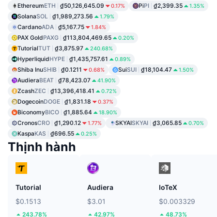
Ethereum
ETH
₫50,126,645.09
Pi
PI
₫2,399.35
0.17%
1.35%
Solana
SOL
₫1,989,273.56
1.79%
Cardano
ADA
₫5,167.75
1.84%
PAX Gold
PAXG
₫113,804,469.65
0.20%
Tutorial
TUT
₫3,875.97
240.68%
Hyperliquid
HYPE
₫1,435,757.61
0.89%
Shiba Inu
SHIB
₫0.1211
Sui
SUI
₫18,104.47
0.68%
1.50%
Audiera
BEAT
₫78,423.07
41.90%
Zcash
ZEC
₫13,396,418.41
0.72%
Dogecoin
DOGE
₫1,831.18
0.37%
Biconomy
BICO
₫1,885.64
18.90%
Cronos
CRO
₫1,290.12
SKYAI
SKYAI
₫3,065.85
1.77%
0.70%
Kaspa
KAS
₫696.55
0.25%
Thịnh hành
Tutorial
Audiera
IoTeX
$0.1513
$3.01
$0.003329
243.78%
42.97%
48.73%