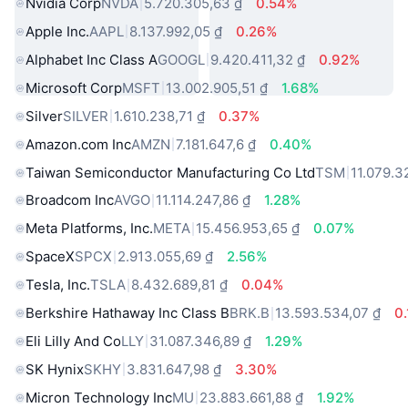
Nvidia Corp
NVDA
5.720.305,63 ₫
0.54%
Apple Inc.
AAPL
8.137.992,05 ₫
0.26%
Alphabet Inc Class A
GOOGL
9.420.411,32 ₫
0.92%
Microsoft Corp
MSFT
13.002.905,51 ₫
1.68%
Silver
SILVER
1.610.238,71 ₫
0.37%
Amazon.com Inc
AMZN
7.181.647,6 ₫
0.40%
Taiwan Semiconductor Manufacturing Co Ltd
TSM
11.079.3
Broadcom Inc
AVGO
11.114.247,86 ₫
1.28%
Meta Platforms, Inc.
META
15.456.953,65 ₫
0.07%
SpaceX
SPCX
2.913.055,69 ₫
2.56%
Tesla, Inc.
TSLA
8.432.689,81 ₫
0.04%
Berkshire Hathaway Inc Class B
BRK.B
13.593.534,07 ₫
0
Eli Lilly And Co
LLY
31.087.346,89 ₫
1.29%
SK Hynix
SKHY
3.831.647,98 ₫
3.30%
Micron Technology Inc
MU
23.883.661,88 ₫
1.92%