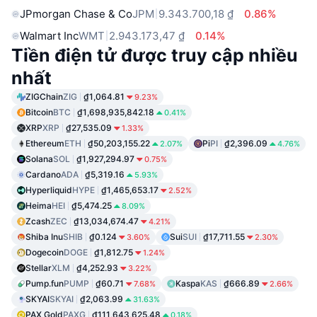
JPmorgan Chase & Co
JPM
9.343.700,18 ₫
0.86%
Walmart Inc
WMT
2.943.173,47 ₫
0.14%
Tiền điện tử được truy cập nhiều
nhất
ZIGChain
ZIG
₫1,064.81
9.23%
Bitcoin
BTC
₫1,698,935,842.18
0.41%
XRP
XRP
₫27,535.09
1.33%
Ethereum
ETH
₫50,203,155.22
Pi
PI
₫2,396.09
2.07%
4.76%
Solana
SOL
₫1,927,294.97
0.75%
Cardano
ADA
₫5,319.16
5.93%
Hyperliquid
HYPE
₫1,465,653.17
2.52%
Heima
HEI
₫5,474.25
8.09%
Zcash
ZEC
₫13,034,674.47
4.21%
Shiba Inu
SHIB
₫0.124
Sui
SUI
₫17,711.55
3.60%
2.30%
Dogecoin
DOGE
₫1,812.75
1.24%
Stellar
XLM
₫4,252.93
3.22%
Pump.fun
PUMP
₫60.71
Kaspa
KAS
₫666.89
7.68%
2.66%
SKYAI
SKYAI
₫2,063.99
31.63%
PAX Gold
PAXG
₫111,643,625.48
0.18%