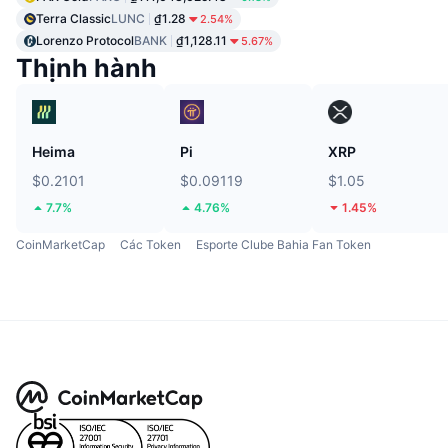
Terra Classic
LUNC
₫1.28
2.54%
Lorenzo Protocol
BANK
₫1,128.11
5.67%
Thịnh hành
Heima
Pi
XRP
$0.2101
$0.09119
$1.05
7.7%
4.76%
1.45%
CoinMarketCap
Các Token
Esporte Clube Bahia Fan Token