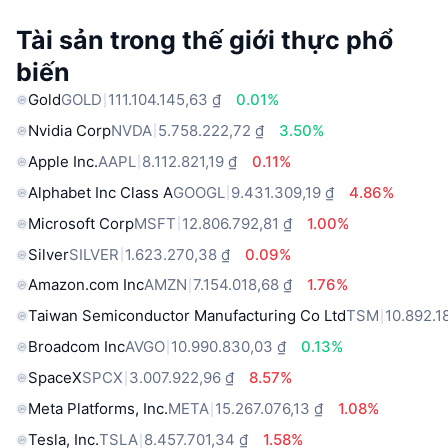
Tài sản trong thế giới thực phổ
biến
Gold
GOLD
111.104.145,63 ₫
0.01%
Nvidia Corp
NVDA
5.758.222,72 ₫
3.50%
Apple Inc.
AAPL
8.112.821,19 ₫
0.11%
Alphabet Inc Class A
GOOGL
9.431.309,19 ₫
4.86%
Microsoft Corp
MSFT
12.806.792,81 ₫
1.00%
Silver
SILVER
1.623.270,38 ₫
0.09%
Amazon.com Inc
AMZN
7.154.018,68 ₫
1.76%
Taiwan Semiconductor Manufacturing Co Ltd
TSM
10.892.1
Broadcom Inc
AVGO
10.990.830,03 ₫
0.13%
SpaceX
SPCX
3.007.922,96 ₫
8.57%
Meta Platforms, Inc.
META
15.267.076,13 ₫
1.08%
Tesla, Inc.
TSLA
8.457.701,34 ₫
1.58%