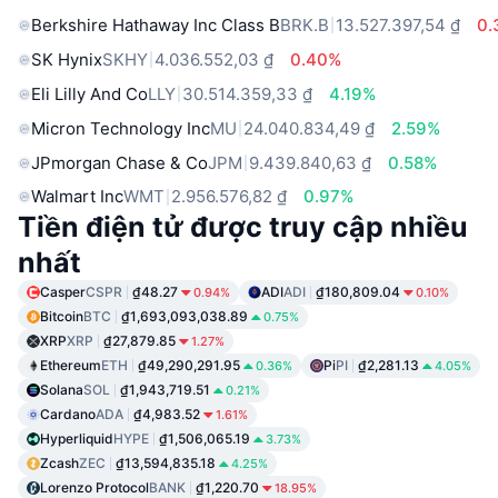
Berkshire Hathaway Inc Class B
BRK.B
13.527.397,54 ₫
0.
SK Hynix
SKHY
4.036.552,03 ₫
0.40%
Eli Lilly And Co
LLY
30.514.359,33 ₫
4.19%
Micron Technology Inc
MU
24.040.834,49 ₫
2.59%
JPmorgan Chase & Co
JPM
9.439.840,63 ₫
0.58%
Walmart Inc
WMT
2.956.576,82 ₫
0.97%
Tiền điện tử được truy cập nhiều
nhất
Casper
CSPR
₫48.27
ADI
ADI
₫180,809.04
0.94%
0.10%
Bitcoin
BTC
₫1,693,093,038.89
0.75%
XRP
XRP
₫27,879.85
1.27%
Ethereum
ETH
₫49,290,291.95
Pi
PI
₫2,281.13
0.36%
4.05%
Solana
SOL
₫1,943,719.51
0.21%
Cardano
ADA
₫4,983.52
1.61%
Hyperliquid
HYPE
₫1,506,065.19
3.73%
Zcash
ZEC
₫13,594,835.18
4.25%
Lorenzo Protocol
BANK
₫1,220.70
18.95%