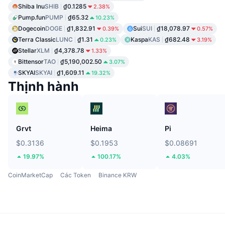
Shiba Inu
SHIB
₫0.1285
2.38%
Pump.fun
PUMP
₫65.32
10.23%
Dogecoin
DOGE
₫1,832.91
Sui
SUI
₫18,078.97
0.39%
0.57%
Terra Classic
LUNC
₫1.31
Kaspa
KAS
₫682.48
0.23%
3.19%
Stellar
XLM
₫4,378.78
1.33%
Bittensor
TAO
₫5,190,002.50
3.07%
SKYAI
SKYAI
₫1,609.11
19.32%
Thịnh hành
Grvt
Heima
Pi
$0.3136
$0.1953
$0.08691
19.97%
100.17%
4.03%
CoinMarketCap
Các Token
Binance KRW