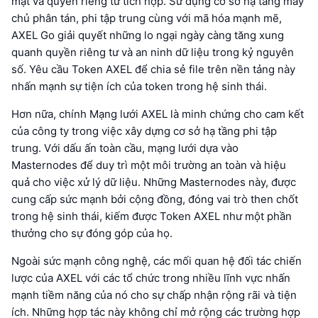
mật và quyền riêng tư tích hợp. Sử dụng cơ sở hạ tầng máy
chủ phân tán, phi tập trung cùng với mã hóa mạnh mẽ,
AXEL Go giải quyết những lo ngại ngày càng tăng xung
quanh quyền riêng tư và an ninh dữ liệu trong kỷ nguyên
số. Yêu cầu Token AXEL để chia sẻ file trên nền tảng này
nhấn mạnh sự tiện ích của token trong hệ sinh thái.
Hơn nữa, chính Mạng lưới AXEL là minh chứng cho cam kết
của công ty trong việc xây dựng cơ sở hạ tầng phi tập
trung. Với dấu ấn toàn cầu, mạng lưới dựa vào
Masternodes để duy trì một môi trường an toàn và hiệu
quả cho việc xử lý dữ liệu. Những Masternodes này, được
cung cấp sức mạnh bởi cộng đồng, đóng vai trò then chốt
trong hệ sinh thái, kiếm được Token AXEL như một phần
thưởng cho sự đóng góp của họ.
Ngoài sức mạnh công nghệ, các mối quan hệ đối tác chiến
lược của AXEL với các tổ chức trong nhiều lĩnh vực nhấn
mạnh tiềm năng của nó cho sự chấp nhận rộng rãi và tiện
ích. Những hợp tác này không chỉ mở rộng các trường hợp