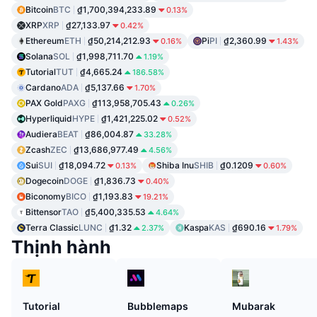
Bitcoin
BTC
₫1,700,394,233.89
0.13%
XRP
XRP
₫27,133.97
0.42%
Ethereum
ETH
₫50,214,212.93
Pi
PI
₫2,360.99
0.16%
1.43%
Solana
SOL
₫1,998,711.70
1.19%
Tutorial
TUT
₫4,665.24
186.58%
Cardano
ADA
₫5,137.66
1.70%
PAX Gold
PAXG
₫113,958,705.43
0.26%
Hyperliquid
HYPE
₫1,421,225.02
0.52%
Audiera
BEAT
₫86,004.87
33.28%
Zcash
ZEC
₫13,686,977.49
4.56%
Sui
SUI
₫18,094.72
Shiba Inu
SHIB
₫0.1209
0.13%
0.60%
Dogecoin
DOGE
₫1,836.73
0.40%
Biconomy
BICO
₫1,193.83
19.21%
Bittensor
TAO
₫5,400,335.53
4.64%
Terra Classic
LUNC
₫1.32
Kaspa
KAS
₫690.16
2.37%
1.79%
Thịnh hành
Tutorial
Bubblemaps
Mubarak