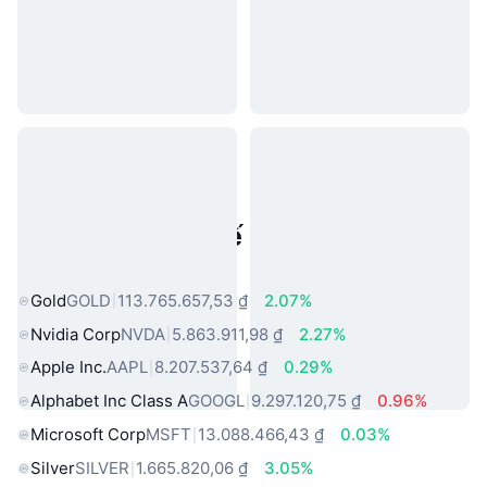
Tài sản trong thế giới thực phổ
biến
Gold
GOLD
113.765.657,53 ₫
2.07%
Nvidia Corp
NVDA
5.863.911,98 ₫
2.27%
Apple Inc.
AAPL
8.207.537,64 ₫
0.29%
Alphabet Inc Class A
GOOGL
9.297.120,75 ₫
0.96%
Microsoft Corp
MSFT
13.088.466,43 ₫
0.03%
Silver
SILVER
1.665.820,06 ₫
3.05%