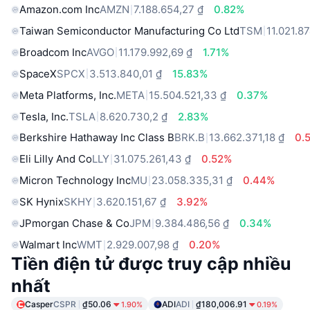
Amazon.com Inc
AMZN
7.188.654,27 ₫
0.82%
Taiwan Semiconductor Manufacturing Co Ltd
TSM
11.021.8
Broadcom Inc
AVGO
11.179.992,69 ₫
1.71%
SpaceX
SPCX
3.513.840,01 ₫
15.83%
Meta Platforms, Inc.
META
15.504.521,33 ₫
0.37%
Tesla, Inc.
TSLA
8.620.730,2 ₫
2.83%
Berkshire Hathaway Inc Class B
BRK.B
13.662.371,18 ₫
0.
Eli Lilly And Co
LLY
31.075.261,43 ₫
0.52%
Micron Technology Inc
MU
23.058.335,31 ₫
0.44%
SK Hynix
SKHY
3.620.151,67 ₫
3.92%
JPmorgan Chase & Co
JPM
9.384.486,56 ₫
0.34%
Walmart Inc
WMT
2.929.007,98 ₫
0.20%
Tiền điện tử được truy cập nhiều
nhất
Casper
CSPR
₫50.06
ADI
ADI
₫180,006.91
1.90%
0.19%