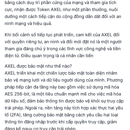
bằng cách duy trì phần cứng của mạng và tham gia tích
cực, nhận được Token AXEL như một phần thưởng, nuôi
dưỡng một cách tiếp cận do cộng đồng dẫn dắt đối với an
ninh mạng và hiệu quả.
Khi bối cảnh số tiếp tục phát triển, cam kết của AXEL đối
với quyền riêng tư, an ninh và đổi mới đặt nó là một người
tham gia đáng chú ý trong các lĩnh vực công nghệ và tiền
điện tử. Điều quan trọng là cá nhân cần tiến
AXEL được bảo mật như thế nào?
AXEL triển khai một chiến lược bảo mật toàn diện nhằm
bảo vệ mạng lưới và dữ liệu người dùng của mình. Phương
pháp tiếp cận đa tầng này bao gồm việc sử dụng mã hóa
AES 256-bit, là một tiêu chuẩn mạnh mẽ cho việc mã hóa
dữ liệu số, đảm bảo thông tin được bảo vệ khỏi sự truy cập
trái phép. Ngoài ra, nền tảng này tích hợp xác thực hai yếu
tố (2FA), tăng cường bảo mật bằng cách yêu cầu hai loại
thông tin đăng nhập trước khi cấp quyền truy cập, giảm
đáng kể nguy cơ truy cập trái phép.