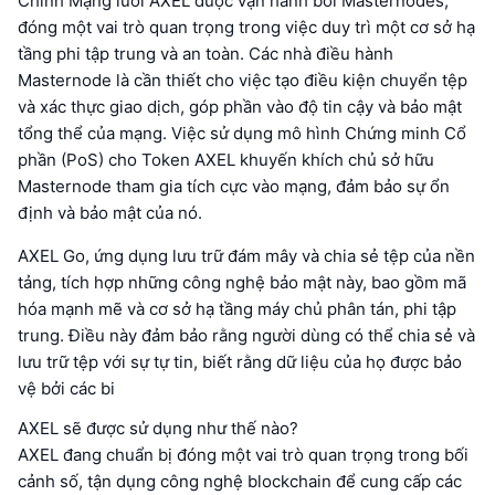
Chính Mạng lưới AXEL được vận hành bởi Masternodes,
đóng một vai trò quan trọng trong việc duy trì một cơ sở hạ
tầng phi tập trung và an toàn. Các nhà điều hành
Masternode là cần thiết cho việc tạo điều kiện chuyển tệp
và xác thực giao dịch, góp phần vào độ tin cậy và bảo mật
tổng thể của mạng. Việc sử dụng mô hình Chứng minh Cổ
phần (PoS) cho Token AXEL khuyến khích chủ sở hữu
Masternode tham gia tích cực vào mạng, đảm bảo sự ổn
định và bảo mật của nó.
AXEL Go, ứng dụng lưu trữ đám mây và chia sẻ tệp của nền
tảng, tích hợp những công nghệ bảo mật này, bao gồm mã
hóa mạnh mẽ và cơ sở hạ tầng máy chủ phân tán, phi tập
trung. Điều này đảm bảo rằng người dùng có thể chia sẻ và
lưu trữ tệp với sự tự tin, biết rằng dữ liệu của họ được bảo
vệ bởi các bi
AXEL sẽ được sử dụng như thế nào?
AXEL đang chuẩn bị đóng một vai trò quan trọng trong bối
cảnh số, tận dụng công nghệ blockchain để cung cấp các