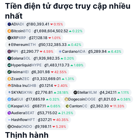
Tiền điện tử được truy cập nhiều
nhất
ADI
ADI
₫180,393.41
0.15%
Bitcoin
BTC
₫1,698,604,502.52
0.22%
XRP
XRP
₫27,128.18
1.01%
Ethereum
ETH
₫50,132,385.33
0.42%
Pi
PI
₫2,290.77
Cardano
ADA
₫5,289.94
4.59%
6.43%
Solana
SOL
₫1,926,982.35
0.20%
Hyperliquid
HYPE
₫1,483,113.73
1.69%
Heima
HEI
₫6,301.98
42.55%
Zcash
ZEC
₫13,332,669.01
1.31%
Shiba Inu
SHIB
₫0.1214
2.40%
SKYAI
SKYAI
₫2,776.81
Stellar
XLM
₫4,242.11
28.18%
1.11%
Sui
SUI
₫17,685.19
Dogecoin
DOGE
₫1,821.03
0.32%
0.58%
Kaspa
KAS
₫687.11
Canton
CC
₫2,362.30
0.65%
11.33%
Audiera
BEAT
₫53,715.02
21.25%
Hashflow
HFT
₫327.21
40.35%
Ondo
ONDO
₫9,198.11
5.29%
Thịnh hành