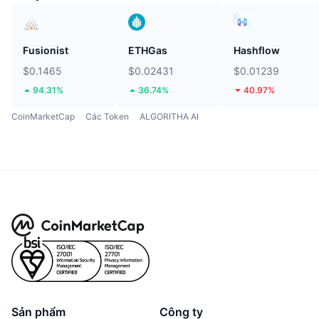
Fusionist
ETHGas
Hashflow
$0.1465
$0.02431
$0.01239
94.31%
36.74%
40.97%
CoinMarketCap
Các Token
ALGORITHA AI
Sản phẩm
Công ty