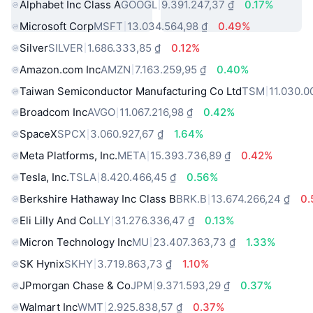
Alphabet Inc Class A
GOOGL
9.391.247,37 ₫
0.17%
Microsoft Corp
MSFT
13.034.564,98 ₫
0.49%
Silver
SILVER
1.686.333,85 ₫
0.12%
Amazon.com Inc
AMZN
7.163.259,95 ₫
0.40%
Taiwan Semiconductor Manufacturing Co Ltd
TSM
11.030.0
Broadcom Inc
AVGO
11.067.216,98 ₫
0.42%
SpaceX
SPCX
3.060.927,67 ₫
1.64%
Meta Platforms, Inc.
META
15.393.736,89 ₫
0.42%
Tesla, Inc.
TSLA
8.420.466,45 ₫
0.56%
Berkshire Hathaway Inc Class B
BRK.B
13.674.266,24 ₫
0
Eli Lilly And Co
LLY
31.276.336,47 ₫
0.13%
Micron Technology Inc
MU
23.407.363,73 ₫
1.33%
SK Hynix
SKHY
3.719.863,73 ₫
1.10%
JPmorgan Chase & Co
JPM
9.371.593,29 ₫
0.37%
Walmart Inc
WMT
2.925.838,57 ₫
0.37%