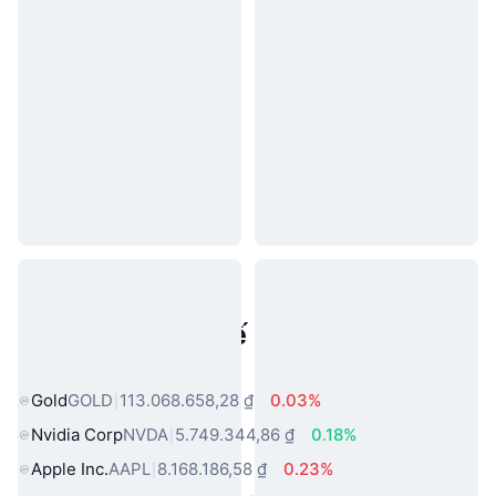
Tài sản trong thế giới thực phổ
biến
Gold
GOLD
113.068.658,28 ₫
0.03%
Nvidia Corp
NVDA
5.749.344,86 ₫
0.18%
Apple Inc.
AAPL
8.168.186,58 ₫
0.23%