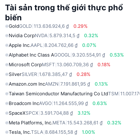
Tài sản trong thế giới thực phổ
biến
Gold
GOLD
113.636.924,6 ₫
0.29%
Nvidia Corp
NVDA
5.879.314,5 ₫
0.32%
Apple Inc.
AAPL
8.204.762,66 ₫
0.07%
Alphabet Inc Class A
GOOGL
9.320.554,91 ₫
0.53%
Microsoft Corp
MSFT
13.060.709,36 ₫
0.18%
Silver
SILVER
1.678.385,47 ₫
0.28%
Amazon.com Inc
AMZN
7.191.861,95 ₫
0.13%
Taiwan Semiconductor Manufacturing Co Ltd
TSM
11.007.17
Broadcom Inc
AVGO
11.264.555,99 ₫
0.63%
SpaceX
SPCX
3.591.704,88 ₫
3.12%
Meta Platforms, Inc.
META
15.543.268,61 ₫
0.32%
Tesla, Inc.
TSLA
8.684.155,58 ₫
1.00%