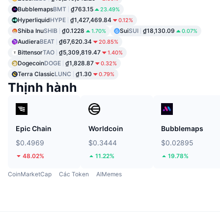
Bubblemaps
BMT
₫763.15
23.49%
Hyperliquid
HYPE
₫1,427,469.84
0.12%
Shiba Inu
SHIB
₫0.1228
Sui
SUI
₫18,130.09
1.70%
0.07%
Audiera
BEAT
₫67,620.34
20.85%
Bittensor
TAO
₫5,309,819.47
1.40%
Dogecoin
DOGE
₫1,828.87
0.32%
Terra Classic
LUNC
₫1.30
0.79%
Thịnh hành
Epic Chain
Worldcoin
Bubblemaps
$0.4969
$0.3444
$0.02895
48.02%
11.22%
19.78%
CoinMarketCap
Các Token
AIMemes