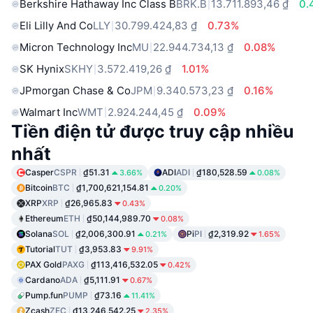
Berkshire Hathaway Inc Class B
BRK.B
13.711.893,46 ₫
0.
Eli Lilly And Co
LLY
30.799.424,83 ₫
0.73%
Micron Technology Inc
MU
22.944.734,13 ₫
0.08%
SK Hynix
SKHY
3.572.419,26 ₫
1.01%
JPmorgan Chase & Co
JPM
9.340.573,23 ₫
0.16%
Walmart Inc
WMT
2.924.244,45 ₫
0.09%
Tiền điện tử được truy cập nhiều
nhất
Casper
CSPR
₫51.31
ADI
ADI
₫180,528.59
3.66%
0.08%
Bitcoin
BTC
₫1,700,621,154.81
0.20%
XRP
XRP
₫26,965.83
0.43%
Ethereum
ETH
₫50,144,989.70
0.08%
Solana
SOL
₫2,006,300.91
Pi
PI
₫2,319.92
0.21%
1.65%
Tutorial
TUT
₫3,953.83
9.91%
PAX Gold
PAXG
₫113,416,532.05
0.42%
Cardano
ADA
₫5,111.91
0.67%
Pump.fun
PUMP
₫73.16
11.41%
Zcash
ZEC
₫13,246,542.25
2.35%