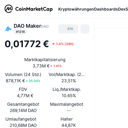
Kryptowährungen
Dashboards
DexS
DAO Maker
DAO
81K
#1216
0,01772 €
1.4%
(
24h
)
Marktkapitalisierung
3,73M €
1.41%
Volumen (24 Std.)
Vol/Marktkap. (24 h)
878,11K €
23,51%
25.03%
FDV
Liq./Marktkap.
4,77M €
10.65%
Gesamtangebot
Maximalangebot
269,14M DAO
--
Umlaufangebot
Halter
210,68M DAO
44,87K