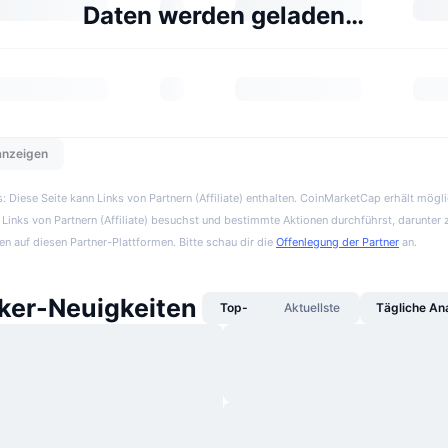
Daten werden geladen…
 anzeigen
 Diese Seite kann Links von Partnern (Affiliate) enthalten. CoinMarketCap erhält mögl
Links von Partnern (Affiliate) besuchst und bestimmte Aktionen durchführst, darunter 
en auf diesen Partner-Plattformen. Bitte schau dir die
Offenlegung der Partner
an.
er-Neuigkeiten
Top-
Aktuellste
Tägliche An