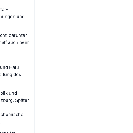
tor-
hnungen und
cht, darunter
half auch beim
 und Hatu
eitung des
blik und
lzburg. Später
d chemische
.