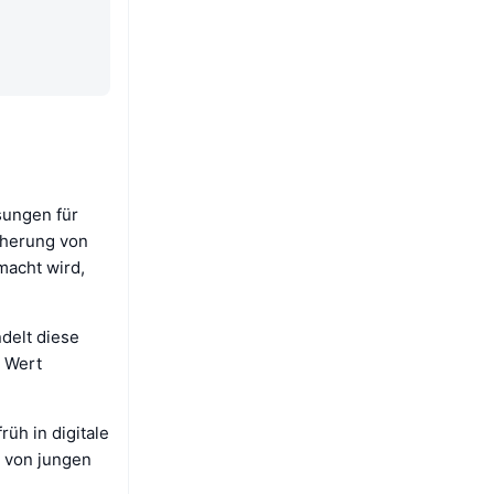
sungen für
icherung von
macht wird,
delt diese
n Wert
üh in digitale
g von jungen