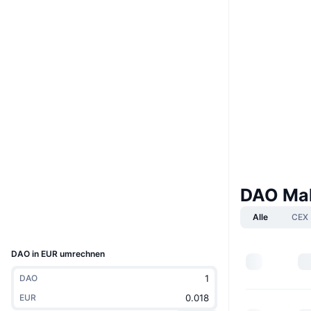
Boost
Website
Website
Soziale Medien
0x0f51...6b09ad
Verträge
4.3
Bewertung (CertiK)
Prüfungen
etherscan.io
Explorer
DAO Mak
Wallets
Alle
CEX
UCID
8420
DAO in EUR umrechnen
DAO
EUR