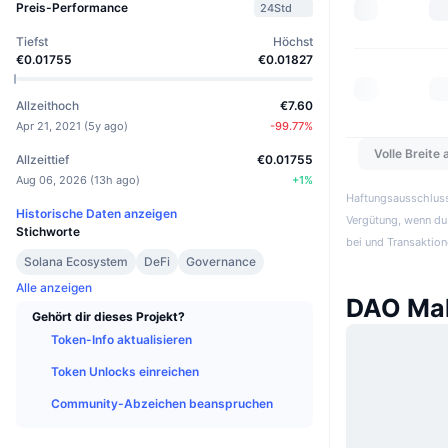
Preis-Performance
24Std
Tiefst
Höchst
€0.01755
€0.01827
Allzeithoch
€7.60
Apr 21, 2021
(
5y ago
)
-99.77
%
Volle Breite
Allzeittief
€0.01755
Aug 06, 2026
(
13h ago
)
+
1
%
Haftungsausschluss:
Historische Daten anzeigen
Vergütung, wenn du 
Stichworte
bei und Transaktion
Solana Ecosystem
DeFi
Governance
Alle anzeigen
DAO Mak
Gehört dir dieses Projekt?
Token-Info aktualisieren
Token Unlocks einreichen
Community-Abzeichen beanspruchen