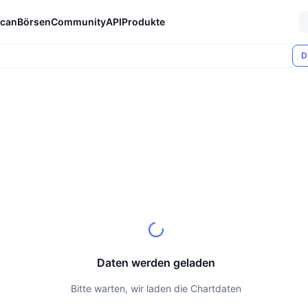
can
Börsen
Community
API
Produkte
D
Daten werden geladen
Bitte warten, wir laden die Chartdaten