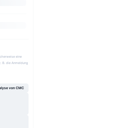
icherweise eine
z. B. die Anmeldung
alyse von CMC