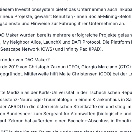
 diesem Investitionssystem bietet das Unternehmen auch Inkuba
 neue Projekte, gewährt Benutzer/-innen Social-Mining-Belo
ngsdienste und Hinweise zur Führung ihrer Unternehmen an.
DAO Maker wurden bereits mehrere erfolgreiche Projekte gelaun
, My Neighbor Alice, LaunchX und DAFI Protocol. Die Plattform 
Seascape Network (CWS) und Infinity Pad (IPAD).
Gründer von DAO Maker?
de 2019 von Christoph Zaknun (CEO), Giorgio Marciano (CTO)
egründet. Mittlerweile hilft Malte Christensen (COO) bei der L
rte Medizin an der Karls-Universität in der Tschechischen Repu
 Assistenz-Neurologe-Traumatologe in einem Krankenhaus in Sa
il der AFRDU in die österreichischen Streitkräfte ein und stieg im
hen Bundesheer zum Sergeant für Atomwaffen (biologische un
 auf. Zaknun hat außerdem einen Bachelor-Abschluss in Robotik