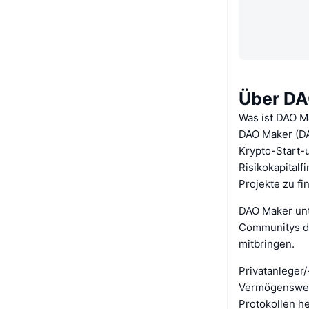
Über DA
Was ist DAO M
DAO Maker (DA
Krypto-Start-u
Risikokapitalf
Projekte zu fi
DAO Maker unt
Communitys da
mitbringen.
Privatanleger/
Vermögenswert
Protokollen he