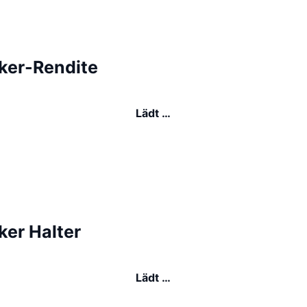
er-Rendite
Lädt …
er Halter
Lädt …