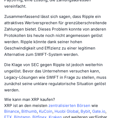
vereinfacht.
Zusammenfassend lässt sich sagen, dass Ripple ein
attraktives Wertversprechen für grenzüberschreitende
Zahlungen bietet. Dieses Problem konnte von anderen
Protokollen bis heute noch nicht angemessen gelöst
werden. Ripple könnte dank seiner hohen
Geschwindigkeit und Effizienz zu einer legitimen
Alternative zum SWIFT-System werden.
Die Klage von SEC gegen Ripple ist jedoch weiterhin
ungelöst. Bevor das Unternehmen versuchen kann,
Legacy-Lösungen wie SWIFT in Frage zu stellen, muss
zunächst seine unklare regulatorische Situation gelöst
werden.
Wie kann man XRP kaufen?
XRP ist an den meisten
zentralisierten Börsen
wie
Binance
,
Bithumb
,
KuCoin
,
Huobi Global
,
Bybit
,
Gate.io
,
FTX
,
Bitstamp
,
Bitfinex
,
Kraken
und weiteren verfügbar.