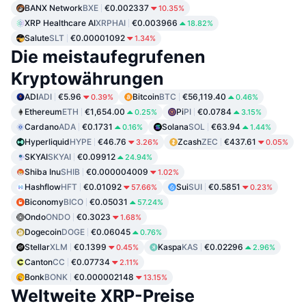
BANX Network
BXE
€0.002337
10.35%
XRP Healthcare AI
XRPHAI
€0.003966
18.82%
Salute
SLT
€0.00001092
1.34%
Die meistaufegrufenen
Kryptowährungen
ADI
ADI
€5.96
Bitcoin
BTC
€56,119.40
0.39%
0.46%
Ethereum
ETH
€1,654.00
Pi
PI
€0.0784
0.25%
3.15%
Cardano
ADA
€0.1731
Solana
SOL
€63.94
0.16%
1.44%
Hyperliquid
HYPE
€46.76
Zcash
ZEC
€437.61
3.26%
0.05%
SKYAI
SKYAI
€0.09912
24.94%
Shiba Inu
SHIB
€0.000004009
1.02%
Hashflow
HFT
€0.01092
Sui
SUI
€0.5851
57.66%
0.23%
Biconomy
BICO
€0.05031
57.24%
Ondo
ONDO
€0.3023
1.68%
Dogecoin
DOGE
€0.06045
0.76%
Stellar
XLM
€0.1399
Kaspa
KAS
€0.02296
0.45%
2.96%
Canton
CC
€0.07734
2.11%
Bonk
BONK
€0.000002148
13.15%
Weltweite XRP-Preise