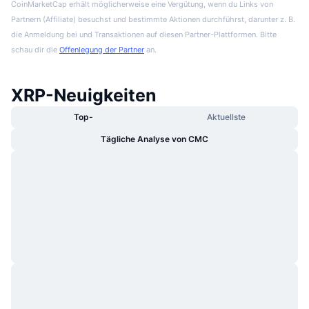
CoinMarketCap erhält möglicherweise eine Vergütung, wenn du Links von
Partnern (Affiliate) besuchst und bestimmte Aktionen durchführst, darunter z. B.
die Anmeldung bei und Transaktionen auf diesen Partner-Plattformen. Bitte
schau dir die
Offenlegung der Partner
an.
XRP-Neuigkeiten
Top-
Aktuellste
Tägliche Analyse von CMC