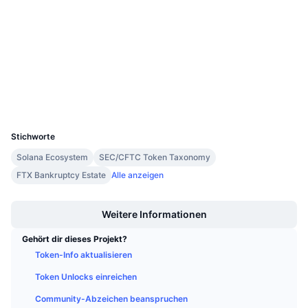
Prüfungen
Anstehende Verkäufe
Finanzierungsraten
Lernen und verdienen
livenet.xrpl.org
Explorer
Kalender
Wallets
ICO-Kalender
UCID
52
Ereigniskalender
Stichworte
Solana Ecosystem
SEC/CFTC Token Taxonomy
FTX Bankruptcy Estate
Alle anzeigen
Boost
Weitere Informationen
Gehört dir dieses Projekt?
Token-Info aktualisieren
Token Unlocks einreichen
Community-Abzeichen beanspruchen