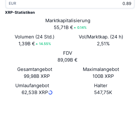
EUR
Im Trend
Krypto-ETFs
Lernen
CMC MCP
XRP-Statistiken
Neu
Marktkapitalisierung
Bitcoin-ETFs
x402
News
55,71B €
0.14%
Krypto
Ethereum-ETFs
Volumen (24 Std.)
Vol/Marktkap. (24 h)
Akademie
1,39B €
2,51%
14.55%
Politik
FDV
Technische Analyse
Forschung/Recherche
89,09B €
Sport
Gesamtangebot
Maximalangebot
RSI
Videos
99,98B XRP
100B XRP
Finanzen
MACD
Umlaufangebot
Halter
Wörterbuch
62,53B XRP
547,75K
Technologie
Website
Website
Whitepaper
Derivate
Kampagnen
Soziale Medien
NFT
Überblick
Airdrops
0x1d2f...c60dbe
Verträge
NFT-Statistiken insgesamt
Liquidationen
4.8
Diamant-Prämien
Bewertung (CertiK)