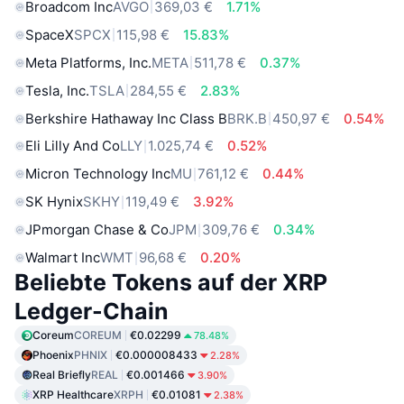
Broadcom Inc
AVGO
369,03 €
1.71%
SpaceX
SPCX
115,98 €
15.83%
Meta Platforms, Inc.
META
511,78 €
0.37%
Tesla, Inc.
TSLA
284,55 €
2.83%
Berkshire Hathaway Inc Class B
BRK.B
450,97 €
0.54%
Eli Lilly And Co
LLY
1.025,74 €
0.52%
Micron Technology Inc
MU
761,12 €
0.44%
SK Hynix
SKHY
119,49 €
3.92%
JPmorgan Chase & Co
JPM
309,76 €
0.34%
Walmart Inc
WMT
96,68 €
0.20%
Beliebte Tokens auf der XRP
Ledger-Chain
Coreum
COREUM
€0.02299
78.48%
Phoenix
PHNIX
€0.000008433
2.28%
Real Briefly
REAL
€0.001466
3.90%
XRP Healthcare
XRPH
€0.01081
2.38%