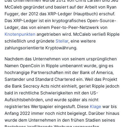
Das Unternehmen wurde 2012 von Chris Larsen und Jed
McCaleb gegründet und basiert auf der Arbeit von Ryan
Fugger, der 2012 das XRP-Ledger (Hauptbuch) erschuf.
Das XRP-Ledger ist ein kryptografisches Open-Source-
Ledger, das von einem Peer-to-Peer-Netzwerk von
Knotenpunkten
angetrieben wird. McCaleb verließ Ripple
schließlich und gründete
Stellar
, eine weitere
zahlungsorientierte Kryptowährung.
Nachdem das Unternehmen von seinem ursprünglichen
Namen OpenCoin in Ripple umbenannt wurde, ging es
hochrangige Partnerschaften mit der Bank of America,
Santander und Standard Chartered ein. Weil das Projekt
die Bank Secrecy Acts nicht einhielt, geriet Ripple jedoch
bald in rechtliche Schwierigkeiten mit den US-
Aufsichtsbehörden, und wurde später als nicht
registriertes Wertpapier eingestuft. Diese
Klage
war bis
Anfang 2022 immer noch nicht beigelegt. Darüber hinaus
wurde dem Unternehmen in den frühen Stadien seines
Bestehens irreführende Werbung vorgeworfen.