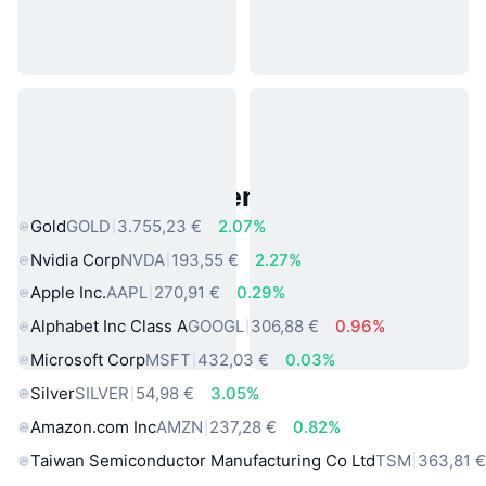
Beliebte reale Vermögenswerte
Gold
GOLD
3.755,23 €
2.07%
Nvidia Corp
NVDA
193,55 €
2.27%
Apple Inc.
AAPL
270,91 €
0.29%
Alphabet Inc Class A
GOOGL
306,88 €
0.96%
Microsoft Corp
MSFT
432,03 €
0.03%
Silver
SILVER
54,98 €
3.05%
Amazon.com Inc
AMZN
237,28 €
0.82%
Taiwan Semiconductor Manufacturing Co Ltd
TSM
363,81 