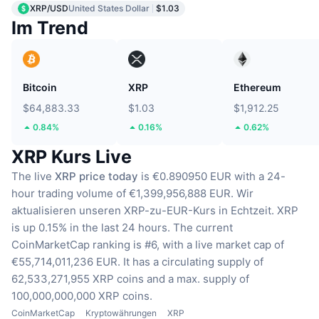
XRP/USD
United States Dollar
$1.03
Im Trend
Bitcoin
XRP
Ethereum
$64,883.33
$1.03
$1,912.25
0.84%
0.16%
0.62%
XRP Kurs Live
The live
XRP price today
is €0.890950 EUR with a 24-
hour trading volume of €1,399,956,888 EUR.
Wir
aktualisieren unseren XRP-zu-EUR-Kurs in Echtzeit.
XRP
is up 0.15% in the last 24 hours.
The current
CoinMarketCap ranking is #6, with a live market cap of
€55,714,011,236 EUR.
It has a circulating supply of
62,533,271,955 XRP coins
and a max. supply of
100,000,000,000 XRP coins.
CoinMarketCap
Kryptowährungen
XRP