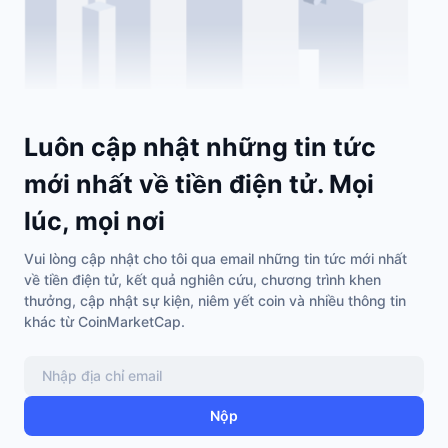
Sự kiện sắp tới
Tỷ lệ tài trợ
Học & Kiếm tiền
Lịch
Luôn cập nhật những tin tức
Lịch ICO
mới nhất về tiền điện tử. Mọi
Lịch Sự kiện
lúc, mọi nơi
Vui lòng cập nhật cho tôi qua email những tin tức mới nhất
về tiền điện tử, kết quả nghiên cứu, chương trình khen
thưởng, cập nhật sự kiện, niêm yết coin và nhiều thông tin
khác từ CoinMarketCap.
Nộp