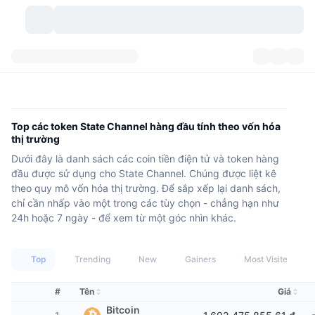
Các loại tiền điện tử
Bảng điều khiển
Các loại tiền điện tử
DexScan
Các thị trường giao dịch
Xếp hạng
Top các token State Channel hàng đầu tính theo vốn hóa
thị trường
Tín hiệu
Trao đổi
Phân mục
New
Tổng quan thị trường
Dưới đây là danh sách các coin tiền điện tử và token hàng
đầu được sử dụng cho State Channel. Chúng được liệt kê
Xu hướng
Cộng đồng
Xem Nhanh Lịch Sử Thị Trường
Thị trường Spot
Sàn giao dịch tập trung
theo quy mô vốn hóa thị trường. Để sắp xếp lại danh sách,
chỉ cần nhấp vào một trong các tùy chọn - chẳng hạn như
Mới
Feeds
API
Mở khóa token
24h hoặc 7 ngày - để xem từ một góc nhìn khác.
Số lượng tiền mã hóa
Giao ngay
Tăng giá
Chủ đề
Lợi nhuận
Sản phẩm
Kho bạc Bitcoin
Phái sinh
API
Top
Trending
New
Gainers
Most Visited
Trình khám phá Meme
Phát trực tiếp
Tài sản ngoài đời thực
Kho bạc BNB
Sản phẩm
Crypto API
#
Tên
Giá
Sàn giao dịch phi tập trung(DEX)
Bitcoin