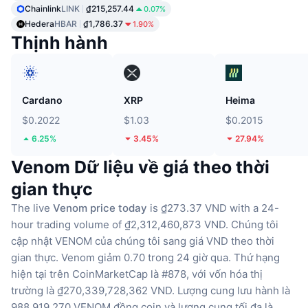
Chainlink
LINK
₫215,257.44
0.07%
Hedera
HBAR
₫1,786.37
1.90%
Thịnh hành
Cardano
XRP
Heima
$0.2022
$1.03
$0.2015
6.25%
3.45%
27.94%
Venom Dữ liệu về giá theo thời
gian thực
The live
Venom price today
is ₫273.37 VND with a 24-
hour trading volume of ₫2,312,460,873 VND.
Chúng tôi
cập nhật VENOM của chúng tôi sang giá VND theo thời
gian thực.
Venom giảm 0.70 trong 24 giờ qua.
Thứ hạng
hiện tại trên CoinMarketCap là #878, với vốn hóa thị
trường là ₫270,339,728,362 VND.
Lượng cung lưu hành là
988,919,270 VENOM đồng coin
và lượng cung tối đa là