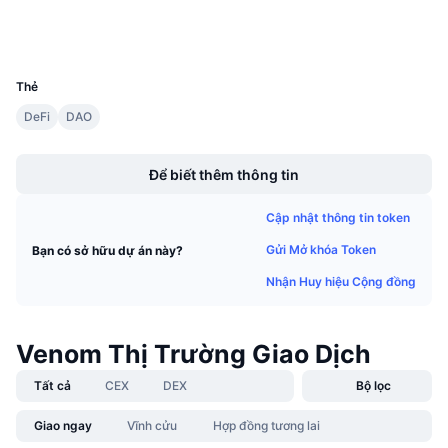
Sự kiện sắp tới
Trình duyệt
venomscan.com
Tỷ lệ tài trợ
Học & Kiếm tiền
UCID
22059
Thẻ
Lịch
DeFi
DAO
Boost
Lịch ICO
Để biết thêm thông tin
Lịch Sự kiện
Cập nhật thông tin token
Gửi Mở khóa Token
Bạn có sở hữu dự án này?
Nhận Huy hiệu Cộng đồng
Venom Thị Trường Giao Dịch
Tất cả
CEX
DEX
Bộ lọc
Giao ngay
Vĩnh cửu
Hợp đồng tương lai