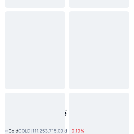
Tài sản trong thế giới thực phổ
biến
Gold
GOLD
111.253.715,09 ₫
0.19%