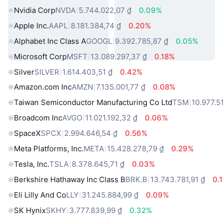
Nvidia Corp
NVDA
5.744.022,07 ₫
0.09%
Apple Inc.
AAPL
8.181.384,74 ₫
0.20%
Alphabet Inc Class A
GOOGL
9.392.785,87 ₫
0.05%
Microsoft Corp
MSFT
13.089.297,37 ₫
0.18%
Silver
SILVER
1.614.403,51 ₫
0.42%
Amazon.com Inc
AMZN
7.135.001,77 ₫
0.08%
Taiwan Semiconductor Manufacturing Co Ltd
TSM
10.977.5
Broadcom Inc
AVGO
11.021.192,32 ₫
0.06%
SpaceX
SPCX
2.994.646,54 ₫
0.56%
Meta Platforms, Inc.
META
15.428.278,79 ₫
0.29%
Tesla, Inc.
TSLA
8.378.645,71 ₫
0.03%
Berkshire Hathaway Inc Class B
BRK.B
13.743.781,91 ₫
0.
Eli Lilly And Co
LLY
31.245.884,99 ₫
0.09%
SK Hynix
SKHY
3.777.839,99 ₫
0.32%