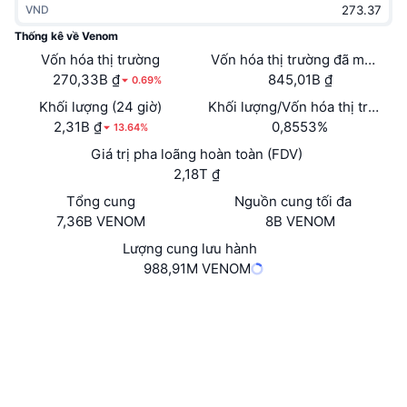
VND
Thịnh hành
Tiền điện tử ETF
Học hỏi
CMC Giao thức Ngữ cảnh Mô hình
Thống kê về Venom
Vốn hóa thị trường
Mới
Vốn hóa thị trường đã mở khóa
Bitcoin ETF
x402
Tin tức
270,33B ₫
845,01B ₫
0.69%
Tiền mã hóa
Ethereum ETF
Khối lượng (24 giờ)
Khối lượng/Vốn hóa thị trường 
Academy
2,31B ₫
0,8553%
13.64%
Chính trị
Giá trị pha loãng hoàn toàn (FDV)
Phân tích kỹ thuật
Nghiên cứu
2,18T ₫
Thể thao
Tổng cung
Nguồn cung tối đa
RSI
Video
7,36B VENOM
8B VENOM
Tài chính
MACD
Lượng cung lưu hành
Bảng thuật ngữ
988,91M VENOM
Công nghệ
Trang Web
Website
Whitepaper
Phái sinh
Chiến dịch
NFT
Mạng xã hội
Tổng quan
Airdrop
3.2
Xếp hạng (CertiK)
Số liệu thống kê NFT giá cao nhất
Thanh lý
Phần thưởng Kim cương
Kiểm toán