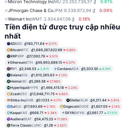
Micron Technology Inc
MU
23.252.736,37 ₫
0.61%
JPmorgan Chase & Co
JPM
9.338.872,94 ₫
0.09%
Walmart Inc
WMT
2.934.647,09 ₫
0.18%
Tiền điện tử được truy cập nhiều
nhất
ADI
ADI
₫180,711.64
0.17%
Bitcoin
BTC
₫1,689,287,622.98
0.66%
XRP
XRP
₫27,092.79
3.51%
Ethereum
ETH
₫49,993,889.15
0.57%
Pi
PI
₫2,348.53
Cardano
ADA
₫5,303.50
2.61%
6.19%
Solana
SOL
₫1,910,265.63
2.13%
Heima
HEI
₫5,286.58
27.99%
Hyperliquid
HYPE
₫1,466,415.18
2.24%
Zcash
ZEC
₫12,948,711.75
4.85%
Shiba Inu
SHIB
₫0.1233
Stellar
XLM
₫4,211.44
4.17%
3.91%
Sui
SUI
₫17,693.69
Dogecoin
DOGE
₫1,807.05
2.74%
2.14%
Kaspa
KAS
₫668.71
SKYAI
SKYAI
₫2,661.77
2.38%
57.51%
Audiera
BEAT
₫54,475.23
11.58%
Terra Classic
LUNC
₫1.28
2.62%