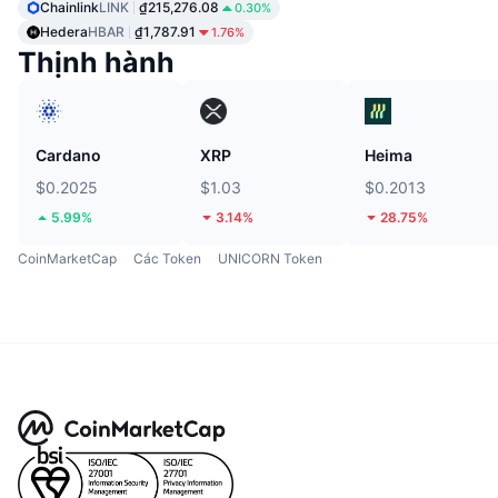
Chainlink
LINK
₫215,276.08
0.30%
Hedera
HBAR
₫1,787.91
1.76%
Thịnh hành
Cardano
XRP
Heima
$0.2025
$1.03
$0.2013
5.99%
3.14%
28.75%
CoinMarketCap
Các Token
UNICORN Token