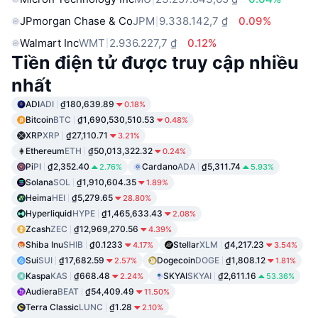
JPmorgan Chase & Co
JPM
9.338.142,7 ₫
0.09%
Walmart Inc
WMT
2.936.227,7 ₫
0.12%
Tiền điện tử được truy cập nhiều
nhất
ADI
ADI
₫180,639.89
0.18%
Bitcoin
BTC
₫1,690,530,510.53
0.48%
XRP
XRP
₫27,110.71
3.21%
Ethereum
ETH
₫50,013,322.32
0.24%
Pi
PI
₫2,352.40
Cardano
ADA
₫5,311.74
2.76%
5.93%
Solana
SOL
₫1,910,604.35
1.89%
Heima
HEI
₫5,279.65
28.80%
Hyperliquid
HYPE
₫1,465,633.43
2.08%
Zcash
ZEC
₫12,969,270.56
4.39%
Shiba Inu
SHIB
₫0.1233
Stellar
XLM
₫4,217.23
4.17%
3.54%
Sui
SUI
₫17,682.59
Dogecoin
DOGE
₫1,808.12
2.57%
1.81%
Kaspa
KAS
₫668.48
SKYAI
SKYAI
₫2,611.16
2.24%
53.36%
Audiera
BEAT
₫54,409.49
11.50%
Terra Classic
LUNC
₫1.28
2.10%