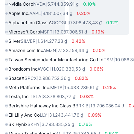
Nvidia Corp
NVDA
5.744.359,91 ₫
0.10%
Apple Inc.
AAPL
8.181.007,34 ₫
0.20%
Alphabet Inc Class A
GOOGL
9.398.478,48 ₫
0.12%
Microsoft Corp
MSFT
13.087.906,61 ₫
0.19%
Silver
SILVER
1.614.277,28 ₫
0.42%
Amazon.com Inc
AMZN
7.133.158,44 ₫
0.10%
Taiwan Semiconductor Manufacturing Co Ltd
TSM
10.986.3
Broadcom Inc
AVGO
11.020.330,53 ₫
0.06%
SpaceX
SPCX
2.986.752,36 ₫
0.82%
Meta Platforms, Inc.
META
15.433.289,61 ₫
0.25%
Tesla, Inc.
TSLA
8.378.803,77 ₫
0.03%
Berkshire Hathaway Inc Class B
BRK.B
13.706.086,04 ₫
0
Eli Lilly And Co
LLY
31.243.441,76 ₫
0.09%
SK Hynix
SKHY
3.793.835,25 ₫
0.76%
Micron Technology Inc
MU
23.257.843,65 ₫
0.64%