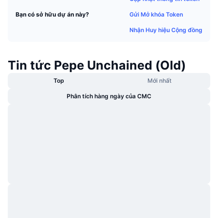
Thịnh hành
Tiền điện tử ETF
Gửi Mở khóa Token
Bạn có sở hữu dự án này?
Học hỏi
CMC Giao thức Ngữ cảnh Mô hình
Nhận Huy hiệu Cộng đồng
Mới
Bitcoin ETF
x402
Tin tức
Tiền mã hóa
Ethereum ETF
Tin tức Pepe Unchained (Old)
Academy
Chính trị
Top
Mới nhất
Phân tích kỹ thuật
Nghiên cứu
Phân tích hàng ngày của CMC
Thể thao
RSI
Video
Tài chính
MACD
Bảng thuật ngữ
Công nghệ
Phái sinh
Chiến dịch
NFT
Tổng quan
Airdrop
Số liệu thống kê NFT giá cao nhất
Thanh lý
Phần thưởng Kim cương