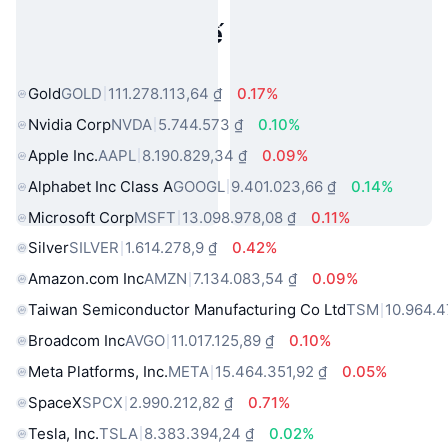
Tài sản trong thế giới thực phổ
biến
Gold
GOLD
111.278.113,64 ₫
0.17%
Nvidia Corp
NVDA
5.744.573 ₫
0.10%
Apple Inc.
AAPL
8.190.829,34 ₫
0.09%
Alphabet Inc Class A
GOOGL
9.401.023,66 ₫
0.14%
Microsoft Corp
MSFT
13.098.978,08 ₫
0.11%
Silver
SILVER
1.614.278,9 ₫
0.42%
Amazon.com Inc
AMZN
7.134.083,54 ₫
0.09%
Taiwan Semiconductor Manufacturing Co Ltd
TSM
10.964.4
Broadcom Inc
AVGO
11.017.125,89 ₫
0.10%
Meta Platforms, Inc.
META
15.464.351,92 ₫
0.05%
SpaceX
SPCX
2.990.212,82 ₫
0.71%
Tesla, Inc.
TSLA
8.383.394,24 ₫
0.02%