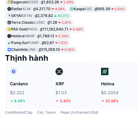
Dogecoin
DOGE
₫1,803.26
2.29%
Stellar
XLM
₫4,217.70
Kaspa
KAS
₫669.36
4.08%
2.54%
SKYAI
SKYAI
₫2,379.82
40.31%
Terra Classic
LUNC
₫1.28
2.81%
PAX Gold
PAXG
₫111,182,940.71
0.06%
Hedera
HBAR
₫1,788.12
2.34%
Pump.fun
PUMP
₫62.87
1.51%
Chainlink
LINK
₫215,269.10
0.05%
Thịnh hành
Cardano
XRP
Heima
$0.202
$1.03
$0.2059
6.49%
3.42%
22.38%
CoinMarketCap
Các Token
Pepe Unchained (Old)