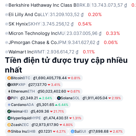
Berkshire Hathaway Inc Class B
BRK.B
13.743.073,57 ₫
0
Eli Lilly And Co
LLY
31.209.103,52 ₫
0.20%
SK Hynix
SKHY
3.745.256,12 ₫
0.54%
Micron Technology Inc
MU
23.037.005,96 ₫
0.33%
JPmorgan Chase & Co
JPM
9.341.627,62 ₫
0.06%
Walmart Inc
WMT
2.936.614,72 ₫
0.11%
Tiền điện tử được truy cập nhiều
nhất
Bitcoin
BTC
₫1,690,405,778.44
0.81%
XRP
XRP
₫27,137.70
3.41%
Ethereum
ETH
₫50,023,402.60
0.67%
Pi
PI
₫2,349.21
Solana
SOL
₫1,911,405.04
2.64%
2.19%
Cardano
ADA
₫5,301.65
6.44%
Heima
HEI
₫5,409.36
21.71%
Hyperliquid
HYPE
₫1,474,430.51
1.31%
Zcash
ZEC
₫12,973,617.90
4.80%
Shiba Inu
SHIB
₫0.1231
Sui
SUI
₫17,698.68
4.27%
2.67%