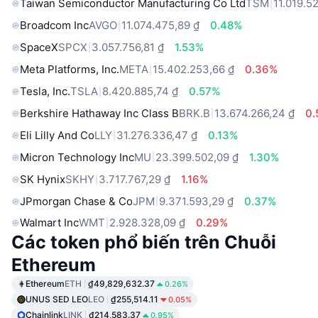
Taiwan Semiconductor Manufacturing Co Ltd
TSM
11.019.5
Broadcom Inc
AVGO
11.074.475,89 ₫
0.48%
SpaceX
SPCX
3.057.756,81 ₫
1.53%
Meta Platforms, Inc.
META
15.402.253,66 ₫
0.36%
Tesla, Inc.
TSLA
8.420.885,74 ₫
0.57%
Berkshire Hathaway Inc Class B
BRK.B
13.674.266,24 ₫
0
Eli Lilly And Co
LLY
31.276.336,47 ₫
0.13%
Micron Technology Inc
MU
23.399.502,09 ₫
1.30%
SK Hynix
SKHY
3.717.767,29 ₫
1.16%
JPmorgan Chase & Co
JPM
9.371.593,29 ₫
0.37%
Walmart Inc
WMT
2.928.328,09 ₫
0.29%
Các token phổ biến trên Chuỗi
Ethereum
Ethereum
ETH
₫49,829,632.37
0.26%
UNUS SED LEO
LEO
₫255,514.11
0.05%
Chainlink
LINK
₫214,583.37
0.95%