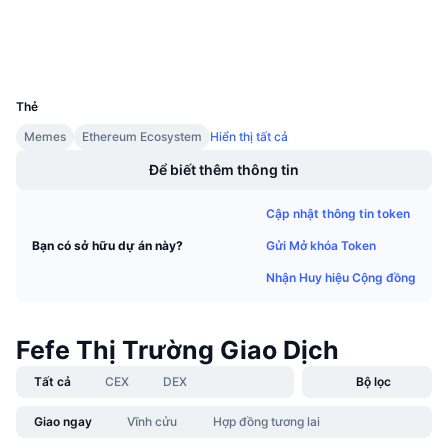
Sự kiện sắp tới
Tỷ lệ tài trợ
Ví
Học & Kiếm tiền
UCID
32368
Lịch
Thẻ
Memes
Ethereum Ecosystem
Hiển thị tất cả
Lịch ICO
Để biết thêm thông tin
Lịch Sự kiện
Cập nhật thông tin token
Gửi Mở khóa Token
Bạn có sở hữu dự án này?
Nhận Huy hiệu Cộng đồng
Fefe Thị Trường Giao Dịch
Tất cả
CEX
DEX
Bộ lọc
Giao ngay
Vĩnh cửu
Hợp đồng tương lai