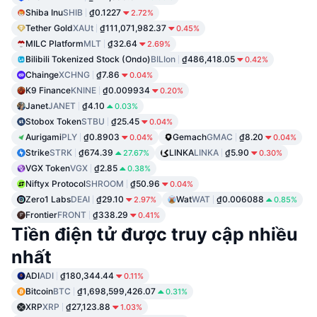
Shiba Inu
SHIB
₫0.1227
2.72%
Tether Gold
XAUt
₫111,071,982.37
0.45%
MILC Platform
MLT
₫32.64
2.69%
Bilibili Tokenized Stock (Ondo)
BILIon
₫486,418.05
0.42%
Chainge
XCHNG
₫7.86
0.04%
K9 Finance
KNINE
₫0.009934
0.20%
Janet
JANET
₫4.10
0.03%
Stobox Token
STBU
₫25.45
0.04%
Aurigami
PLY
₫0.8903
Gemach
GMAC
₫8.20
0.04%
0.04%
Strike
STRK
₫674.39
LINKA
LINKA
₫5.90
27.67%
0.30%
VGX Token
VGX
₫2.85
0.38%
Niftyx Protocol
SHROOM
₫50.96
0.04%
Zero1 Labs
DEAI
₫29.10
Wat
WAT
₫0.006088
2.97%
0.85%
Frontier
FRONT
₫338.29
0.41%
Tiền điện tử được truy cập nhiều
nhất
ADI
ADI
₫180,344.44
0.11%
Bitcoin
BTC
₫1,698,599,426.07
0.31%
XRP
XRP
₫27,123.88
1.03%