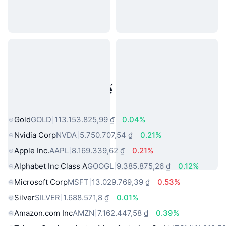
Tài sản trong thế giới thực phổ
biến
Gold
GOLD
113.153.825,99 ₫
0.04%
Nvidia Corp
NVDA
5.750.707,54 ₫
0.21%
Apple Inc.
AAPL
8.169.339,62 ₫
0.21%
Alphabet Inc Class A
GOOGL
9.385.875,26 ₫
0.12%
Microsoft Corp
MSFT
13.029.769,39 ₫
0.53%
Silver
SILVER
1.688.571,8 ₫
0.01%
Amazon.com Inc
AMZN
7.162.447,58 ₫
0.39%