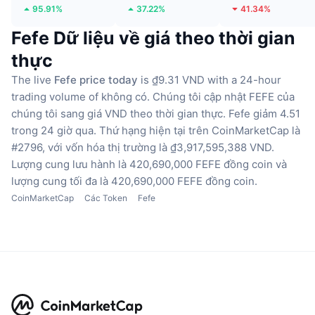
95.91%
37.22%
41.34%
Fefe Dữ liệu về giá theo thời gian
thực
The live
Fefe price today
is ₫9.31 VND with a 24-hour
trading volume of không có.
Chúng tôi cập nhật FEFE của
chúng tôi sang giá VND theo thời gian thực.
Fefe giảm 4.51
trong 24 giờ qua.
Thứ hạng hiện tại trên CoinMarketCap là
#2796, với vốn hóa thị trường là ₫3,917,595,388 VND.
Lượng cung lưu hành là 420,690,000 FEFE đồng coin
và
lượng cung tối đa là 420,690,000 FEFE đồng coin.
CoinMarketCap
Các Token
Fefe