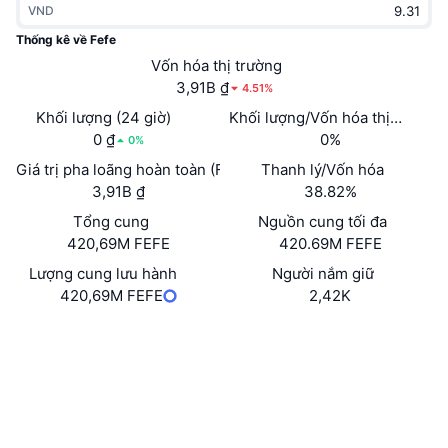
VND
Thịnh hành
Tiền điện tử ETF
Học hỏi
CMC Giao thức Ngữ cảnh Mô hình
Thống kê về Fefe
Mới
Vốn hóa thị trường
Bitcoin ETF
x402
Tin tức
3,91B ₫
4.51%
Tiền mã hóa
Ethereum ETF
Khối lượng (24 giờ)
Khối lượng/Vốn hóa thị trường 
Academy
0 ₫
0%
0%
Chính trị
Giá trị pha loãng hoàn toàn (FDV)
Thanh lý/Vốn hóa
Phân tích kỹ thuật
Nghiên cứu
3,91B ₫
38.82%
Thể thao
Tổng cung
Nguồn cung tối đa
RSI
Video
420,69M FEFE
420.69M FEFE
Tài chính
MACD
Lượng cung lưu hành
Người nắm giữ
Bảng thuật ngữ
420,69M FEFE
2,42K
Công nghệ
Trang Web
Website
Phái sinh
Chiến dịch
NFT
Mạng xã hội
Tổng quan
Airdrop
Hợp đồng
Số liệu thống kê NFT giá cao nhất
0xfefe...92bab8
Thanh lý
Phần thưởng Kim cương
Trình duyệt
etherscan.io