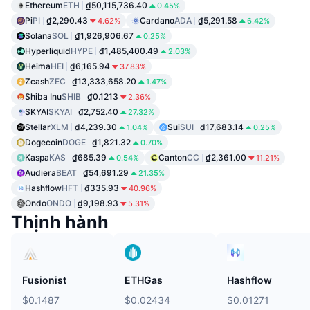
Ethereum
ETH
₫50,115,736.40
0.45%
Pi
PI
₫2,290.43
Cardano
ADA
₫5,291.58
4.62%
6.42%
Solana
SOL
₫1,926,906.67
0.25%
Hyperliquid
HYPE
₫1,485,400.49
2.03%
Heima
HEI
₫6,165.94
37.83%
Zcash
ZEC
₫13,333,658.20
1.47%
Shiba Inu
SHIB
₫0.1213
2.36%
SKYAI
SKYAI
₫2,752.40
27.32%
Stellar
XLM
₫4,239.30
Sui
SUI
₫17,683.14
1.04%
0.25%
Dogecoin
DOGE
₫1,821.32
0.70%
Kaspa
KAS
₫685.39
Canton
CC
₫2,361.00
0.54%
11.21%
Audiera
BEAT
₫54,691.29
21.35%
Hashflow
HFT
₫335.93
40.96%
Ondo
ONDO
₫9,198.93
5.31%
Thịnh hành
Fusionist
ETHGas
Hashflow
$0.1487
$0.02434
$0.01271