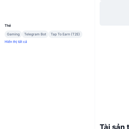
Trang Web
Website
UCID
35479
Thẻ
Gaming
Telegram Bot
Tap To Earn (T2E)
Hiển thị tất cả
Tài sản 