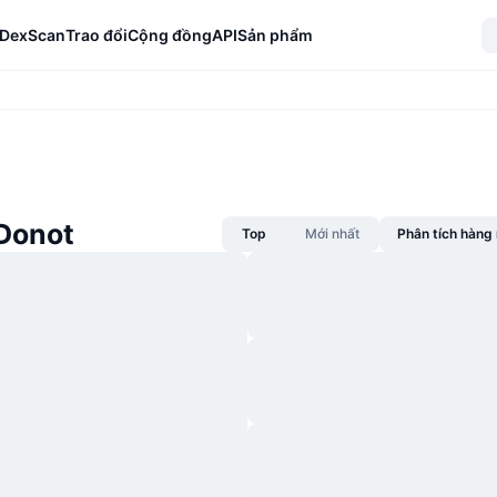
DexScan
Trao đổi
Cộng đồng
API
Sản phẩm
 Donot
Top
Mới nhất
Phân tích hàn