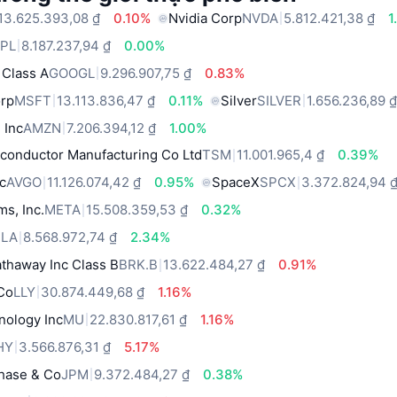
13.625.393,08 ₫
0.10%
Nvidia Corp
NVDA
5.812.421,38 ₫
1
PL
8.187.237,94 ₫
0.00%
 Class A
GOOGL
9.296.907,75 ₫
0.83%
orp
MSFT
13.113.836,47 ₫
0.11%
Silver
SILVER
1.656.236,89 
 Inc
AMZN
7.206.394,12 ₫
1.00%
conductor Manufacturing Co Ltd
TSM
11.001.965,4 ₫
0.39%
c
AVGO
11.126.074,42 ₫
0.95%
SpaceX
SPCX
3.372.824,94 
ms, Inc.
META
15.508.359,53 ₫
0.32%
SLA
8.568.972,74 ₫
2.34%
thaway Inc Class B
BRK.B
13.622.484,27 ₫
0.91%
 Co
LLY
30.874.449,68 ₫
1.16%
nology Inc
MU
22.830.817,61 ₫
1.16%
HY
3.566.876,31 ₫
5.17%
hase & Co
JPM
9.372.484,27 ₫
0.38%