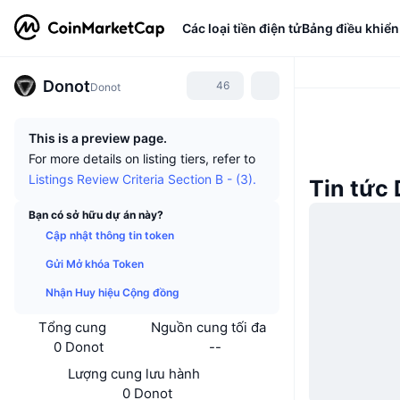
Các loại tiền điện tử
Bảng điều khiển
Donot
46
Donot
This is a preview page.
For more details on listing tiers, refer to
Listings Review Criteria Section B - (3).
Tin tức
Bạn có sở hữu dự án này?
Cập nhật thông tin token
Gửi Mở khóa Token
Nhận Huy hiệu Cộng đồng
Tổng cung
Nguồn cung tối đa
0 Donot
--
Lượng cung lưu hành
0 Donot