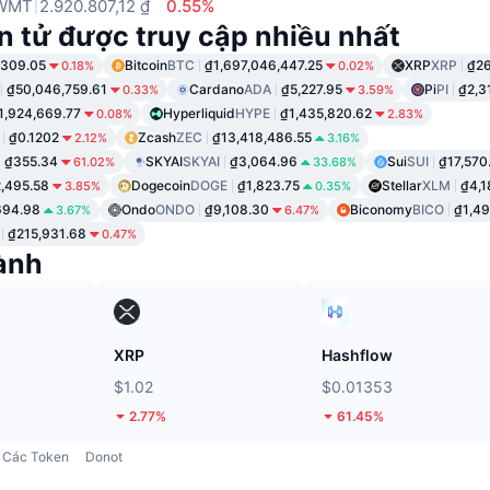
WMT
2.920.807,12 ₫
0.55%
n tử được truy cập nhiều nhất
,309.05
Bitcoin
BTC
₫1,697,046,447.25
XRP
XRP
₫26
0.18%
0.02%
₫50,046,759.61
Cardano
ADA
₫5,227.95
Pi
PI
₫2,3
0.33%
3.59%
1,924,669.77
Hyperliquid
HYPE
₫1,435,820.62
0.08%
2.83%
₫0.1202
Zcash
ZEC
₫13,418,486.55
2.12%
3.16%
₫355.34
SKYAI
SKYAI
₫3,064.96
Sui
SUI
₫17,570
61.02%
33.68%
,495.58
Dogecoin
DOGE
₫1,823.75
Stellar
XLM
₫4,1
3.85%
0.35%
694.98
Ondo
ONDO
₫9,108.30
Biconomy
BICO
₫1,49
3.67%
6.47%
₫215,931.68
0.47%
ành
XRP
Hashflow
$1.02
$0.01353
2.77%
61.45%
Các Token
Donot