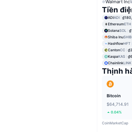
Walmart Inc
Tiền điệ
ADI
ADI
₫180
Ethereum
ETH
Solana
SOL
₫
Shiba Inu
SHIB
Hashflow
HFT
Canton
CC
₫2
Kaspa
KAS
₫
Chainlink
LINK
Thịnh h
Bitcoin
$64,714.91
0.04%
CoinMarketCap