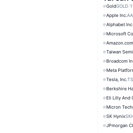
Gold
GOLD
1
Apple Inc.
AA
Alphabet Inc
Microsoft C
Amazon.com
Taiwan Semi
Broadcom In
Meta Platfor
Tesla, Inc.
T
Berkshire Ha
Eli Lilly And
Micron Tech
SK Hynix
SK
JPmorgan C