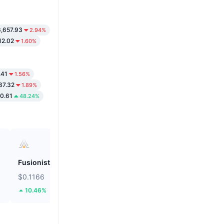
,657.93
2.94%
12.02
1.60%
.41
1.56%
87.32
1.89%
0.61
48.24%
Fusionist
Biconomy
$0.1166
$0.05602
10.46%
45.77%