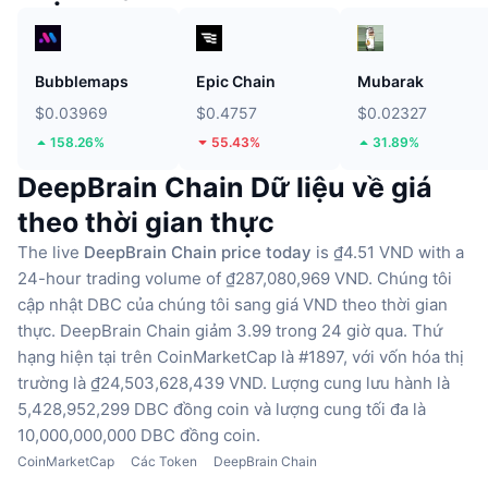
Bubblemaps
Epic Chain
Mubarak
$0.03969
$0.4757
$0.02327
158.26%
55.43%
31.89%
DeepBrain Chain Dữ liệu về giá
theo thời gian thực
The live
DeepBrain Chain price today
is ₫4.51 VND with a
24-hour trading volume of ₫287,080,969 VND.
Chúng tôi
cập nhật DBC của chúng tôi sang giá VND theo thời gian
thực.
DeepBrain Chain giảm 3.99 trong 24 giờ qua.
Thứ
hạng hiện tại trên CoinMarketCap là #1897, với vốn hóa thị
trường là ₫24,503,628,439 VND.
Lượng cung lưu hành là
5,428,952,299 DBC đồng coin
và lượng cung tối đa là
10,000,000,000 DBC đồng coin.
CoinMarketCap
Các Token
DeepBrain Chain