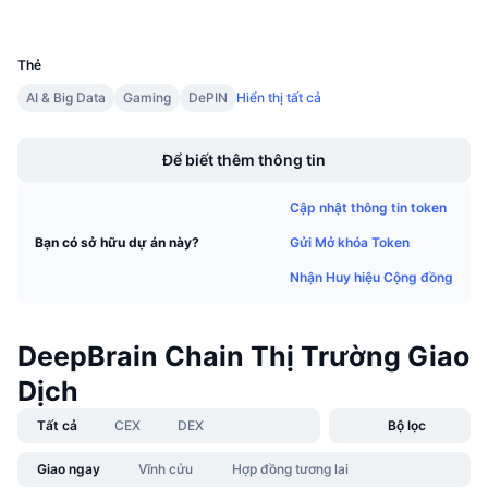
Sự kiện sắp tới
UCID
Tỷ lệ tài trợ
2316
Học & Kiếm tiền
Thẻ
AI & Big Data
Gaming
DePIN
Hiển thị tất cả
Lịch
Boost
Lịch ICO
Để biết thêm thông tin
Lịch Sự kiện
Cập nhật thông tin token
Gửi Mở khóa Token
Bạn có sở hữu dự án này?
Nhận Huy hiệu Cộng đồng
DeepBrain Chain Thị Trường Giao
Dịch
Tất cả
CEX
DEX
Bộ lọc
Giao ngay
Vĩnh cửu
Hợp đồng tương lai