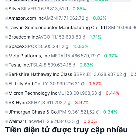
Silver
SILVER
1.676.813,51 ₫
0.85%
Amazon.com Inc
AMZN
7.171.062,72 ₫
0.82%
Taiwan Semiconductor Manufacturing Co Ltd
TSM
10.994.9
Broadcom Inc
AVGO
11.152.633,83 ₫
1.71%
SpaceX
SPCX
3.505.241,2 ₫
15.83%
Meta Platforms, Inc.
META
15.466.579,79 ₫
0.37%
Tesla, Inc.
TSLA
8.599.634,18 ₫
2.83%
Berkshire Hathaway Inc Class B
BRK.B
13.628.937,62 ₫
0
Eli Lilly And Co
LLY
30.999.216,31 ₫
0.52%
Micron Technology Inc
MU
23.001.908,63 ₫
0.44%
SK Hynix
SKHY
3.611.292,7 ₫
3.92%
JPmorgan Chase & Co
JPM
9.361.521,52 ₫
0.34%
Walmart Inc
WMT
2.921.840,33 ₫
0.20%
Tiền điện tử được truy cập nhiều