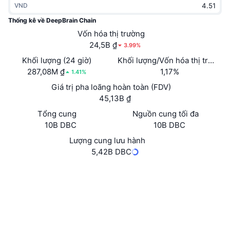
VND
Thịnh hành
Tiền điện tử ETF
Học hỏi
CMC Giao thức Ngữ cảnh Mô hình
Thống kê về DeepBrain Chain
Mới
Vốn hóa thị trường
Bitcoin ETF
x402
Tin tức
24,5B ₫
3.99%
Tiền mã hóa
Ethereum ETF
Khối lượng (24 giờ)
Khối lượng/Vốn hóa thị trường 
Academy
287,08M ₫
1,17%
1.41%
Chính trị
Giá trị pha loãng hoàn toàn (FDV)
Phân tích kỹ thuật
Nghiên cứu
45,13B ₫
Thể thao
Tổng cung
Nguồn cung tối đa
RSI
Video
10B DBC
10B DBC
Tài chính
MACD
Lượng cung lưu hành
Bảng thuật ngữ
5,42B DBC
Công nghệ
Trang Web
Website
Whitepaper
Phái sinh
Chiến dịch
Mạng xã hội
NFT
4.4
Tổng quan
Xếp hạng (CertiK)
Airdrop
Kiểm toán
Số liệu thống kê NFT giá cao nhất
Thanh lý
Phần thưởng Kim cương
Trình duyệt
dbc.subscan.io