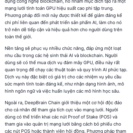
dụng công nghệ blockchain, nó nhằm mục đích tạo ra một
mạng lưới tính toán GPU hiệu suất cao phi tập trung.
Phương pháp đổi mới này được thiết kế để giảm đáng kể
chi phí liên quan đến phát triển sản phẩm AI, làm cho nó
trở nên dễ tiếp cận và hiệu quả hơn cho người dùng trên
toàn thế giới.
Nền tảng sẽ phục vụ nhiều chức năng, đáp ứng một loạt
nhu cầu trong các hệ sinh thái AI và blockchain. Người
dùng sẽ có thể mua dịch vụ đám mây GPU, điều này rất
quan trọng để chạy các thuật toán và quy trình AI phức tạp.
Dịch vụ này đặc biệt có giá trị cho các nhiệm vụ yêu cầu
sức mạnh tính toán đáng kể, như nhận dạng hình ảnh, mô
hình ngôn ngữ và việc huấn luyện các mô hình học sâu.
Ngoài ra, DeepBrain Chain giới thiệu một cơ hội độc đáo
cho cá nhân để tham gia tích cực vào mạng lưới. Người
dùng có thể triển khai các nút Proof of Stake (POS) và
tham gia vào quản trị mạng lưới bằng cách bỏ phiếu cho
các nút POS hoặc thành viên hội đồng. Phương pháp tham