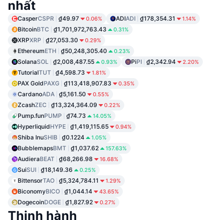
nhất
Casper
CSPR
₫49.97
ADI
ADI
₫178,354.31
0.06%
1.14%
Bitcoin
BTC
₫1,701,972,763.43
0.31%
XRP
XRP
₫27,053.30
0.29%
Ethereum
ETH
₫50,248,305.40
0.23%
Solana
SOL
₫2,008,487.55
Pi
PI
₫2,342.94
0.93%
2.20%
Tutorial
TUT
₫4,598.73
1.81%
PAX Gold
PAXG
₫113,418,907.83
0.35%
Cardano
ADA
₫5,161.50
0.55%
Zcash
ZEC
₫13,324,364.09
0.22%
Pump.fun
PUMP
₫74.73
14.05%
Hyperliquid
HYPE
₫1,419,115.65
0.94%
Shiba Inu
SHIB
₫0.1224
1.05%
Bubblemaps
BMT
₫1,037.62
157.63%
Audiera
BEAT
₫68,266.98
16.68%
Sui
SUI
₫18,149.36
0.25%
Bittensor
TAO
₫5,324,784.11
1.29%
Biconomy
BICO
₫1,044.14
43.65%
Dogecoin
DOGE
₫1,827.92
0.27%
Thịnh hành