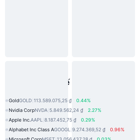
Tài sản trong thế giới thực phổ
biến
Gold
GOLD
113.589.075,25 ₫
0.44%
Nvidia Corp
NVDA
5.849.562,24 ₫
2.27%
Apple Inc.
AAPL
8.187.452,75 ₫
0.29%
Alphabet Inc Class A
GOOGL
9.274.369,52 ₫
0.96%
Microsoft Corp
MSFT
13.056.437,28 ₫
0.03%