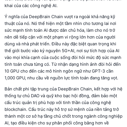
khai của các công nghệ AI.
Ý nghĩa của DeepBrain Chain vượt ra ngoài khả năng kỹ
thuật của nó. Nó thể hiện một tầm nhìn cho tương lai nơi
sức mạnh tính toán AI được dân chủ hóa, làm cho nó trở
nên dễ tiếp cận với một phạm vi rộng lớn hơn của người
dùng và nhà phát triển. Điều này đặc biệt quan trọng khi
thế giới bước vào kỷ nguyên 5G+AI, nơi sự tích hợp của AI
vào mọi khía cạnh của cuộc sống đòi hỏi mức độ sức mạnh
tính toán chưa từng có. Từ nhận dạng hình ảnh đòi hỏi đến
10 GPU cho đến các mô hình ngôn ngữ như GPT-3 cần
1,000 GPU, nhu cầu về nguồn lực tính toán đang tăng vọt.
Bản chất phi tập trung của DeepBrain Chain, kết hợp với hệ
thống tự chủ DAO và quỹ kho bạc hội đồng, đảm bảo một
cấu trúc quản trị phù hợp với tinh thần của công nghệ
blockchain. Cấu trúc này hỗ trợ sứ mệnh của nền tảng trở
thành một cơ sở hạ tầng chủ chốt trong ngành công nghiệp
AI, tạo điều kiện cho sự phân phối công bằng hơn về