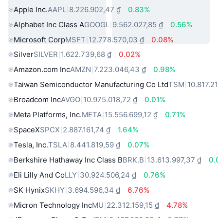
Apple Inc.
AAPL
8.226.902,47 ₫
0.83%
Alphabet Inc Class A
GOOGL
9.562.027,85 ₫
0.56%
Microsoft Corp
MSFT
12.778.570,03 ₫
0.08%
Silver
SILVER
1.622.739,68 ₫
0.02%
Amazon.com Inc
AMZN
7.223.046,43 ₫
0.98%
Taiwan Semiconductor Manufacturing Co Ltd
TSM
10.817.21
Broadcom Inc
AVGO
10.975.018,72 ₫
0.01%
Meta Platforms, Inc.
META
15.556.699,12 ₫
0.71%
SpaceX
SPCX
2.887.161,74 ₫
1.64%
Tesla, Inc.
TSLA
8.441.819,59 ₫
0.07%
Berkshire Hathaway Inc Class B
BRK.B
13.613.997,37 ₫
0.
Eli Lilly And Co
LLY
30.924.506,24 ₫
0.76%
SK Hynix
SKHY
3.694.596,34 ₫
6.76%
Micron Technology Inc
MU
22.312.159,15 ₫
4.78%