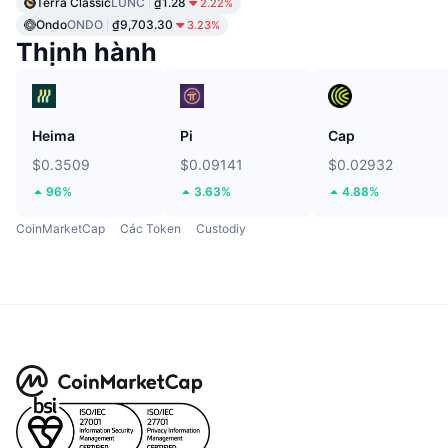
Terra Classic
LUNC
₫1.28
2.22%
Ondo
ONDO
₫9,703.30
3.23%
Thịnh hành
Heima
Pi
Cap
$0.3509
$0.09141
$0.02932
96%
3.63%
4.88%
CoinMarketCap
Các Token
Custodiy