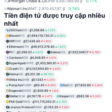
JPmorgan Chase & Co
JPM
9.497.069,99 ₫
0.77%
Walmart Inc
WMT
2.970.457,87 ₫
0.79%
Tiền điện tử được truy cập nhiều
nhất
ZIGChain
ZIG
₫1,056.88
1.25%
Bitcoin
BTC
₫1,694,119,730.21
0.95%
XRP
XRP
₫27,439.43
1.45%
Ethereum
ETH
₫49,913,376.40
1.82%
Pi
PI
₫2,398.02
Solana
SOL
₫1,922,049.17
3.67%
0.78%
Cardano
ADA
₫4,948.85
3.51%
Hyperliquid
HYPE
₫1,453,560.81
3.21%
Zcash
ZEC
₫13,102,694.80
3.43%
Heima
HEI
₫9,201.38
96.76%
Shiba Inu
SHIB
₫0.1243
3.25%
Pump.fun
PUMP
₫60.45
Sui
SUI
₫17,653.80
8.59%
2.64%
Dogecoin
DOGE
₫1,809.89
1.10%
Stellar
XLM
₫4,197.78
Kaspa
KAS
₫682.36
3.47%
0.24%
PAX Gold
PAXG
₫111,715,093.21
2.76%
Lorenzo Protocol
BANK
₫1,163.35
7.38%