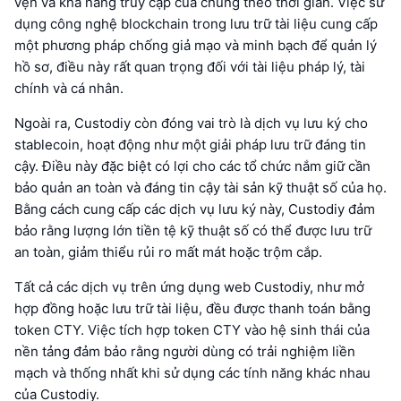
vẹn và khả năng truy cập của chúng theo thời gian. Việc sử
dụng công nghệ blockchain trong lưu trữ tài liệu cung cấp
một phương pháp chống giả mạo và minh bạch để quản lý
hồ sơ, điều này rất quan trọng đối với tài liệu pháp lý, tài
chính và cá nhân.
Ngoài ra, Custodiy còn đóng vai trò là dịch vụ lưu ký cho
stablecoin, hoạt động như một giải pháp lưu trữ đáng tin
cậy. Điều này đặc biệt có lợi cho các tổ chức nắm giữ cần
bảo quản an toàn và đáng tin cậy tài sản kỹ thuật số của họ.
Bằng cách cung cấp các dịch vụ lưu ký này, Custodiy đảm
bảo rằng lượng lớn tiền tệ kỹ thuật số có thể được lưu trữ
an toàn, giảm thiểu rủi ro mất mát hoặc trộm cắp.
Tất cả các dịch vụ trên ứng dụng web Custodiy, như mở
hợp đồng hoặc lưu trữ tài liệu, đều được thanh toán bằng
token CTY. Việc tích hợp token CTY vào hệ sinh thái của
nền tảng đảm bảo rằng người dùng có trải nghiệm liền
mạch và thống nhất khi sử dụng các tính năng khác nhau
của Custodiy.