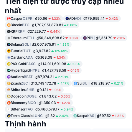
Tiền điện tử được truy cập nhiều
nhất
Casper
CSPR
₫50.66
ADI
ADI
₫179,959.41
1.33%
0.42%
Bitcoin
BTC
₫1,707,951,870.81
0.08%
XRP
XRP
₫27,229.77
0.44%
Ethereum
ETH
₫50,349,698.62
Pi
PI
₫2,351.79
0.06%
2.11%
Solana
SOL
₫2,007,975.91
1.33%
Tutorial
TUT
₫3,927.82
125.69%
Cardano
ADA
₫5,168.39
1.34%
PAX Gold
PAXG
₫114,011,691.98
0.03%
Hyperliquid
HYPE
₫1,427,798.58
0.15%
Audiera
BEAT
₫87,974.21
27.91%
Zcash
ZEC
₫13,749,172.78
Sui
SUI
₫18,218.97
4.17%
0.21%
Shiba Inu
SHIB
₫0.121
1.08%
Dogecoin
DOGE
₫1,843.02
0.55%
Biconomy
BICO
₫1,350.03
11.27%
Bittensor
TAO
₫5,460,579.17
5.94%
Terra Classic
LUNC
₫1.32
Kaspa
KAS
₫697.52
2.42%
1.32%
Thịnh hành