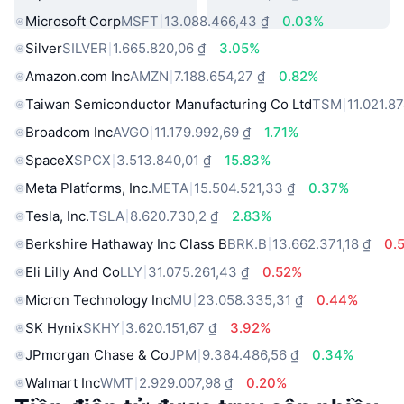
Microsoft Corp
MSFT
13.088.466,43 ₫
0.03%
Silver
SILVER
1.665.820,06 ₫
3.05%
Amazon.com Inc
AMZN
7.188.654,27 ₫
0.82%
Taiwan Semiconductor Manufacturing Co Ltd
TSM
11.021.8
Broadcom Inc
AVGO
11.179.992,69 ₫
1.71%
SpaceX
SPCX
3.513.840,01 ₫
15.83%
Meta Platforms, Inc.
META
15.504.521,33 ₫
0.37%
Tesla, Inc.
TSLA
8.620.730,2 ₫
2.83%
Berkshire Hathaway Inc Class B
BRK.B
13.662.371,18 ₫
0.
Eli Lilly And Co
LLY
31.075.261,43 ₫
0.52%
Micron Technology Inc
MU
23.058.335,31 ₫
0.44%
SK Hynix
SKHY
3.620.151,67 ₫
3.92%
JPmorgan Chase & Co
JPM
9.384.486,56 ₫
0.34%
Walmart Inc
WMT
2.929.007,98 ₫
0.20%