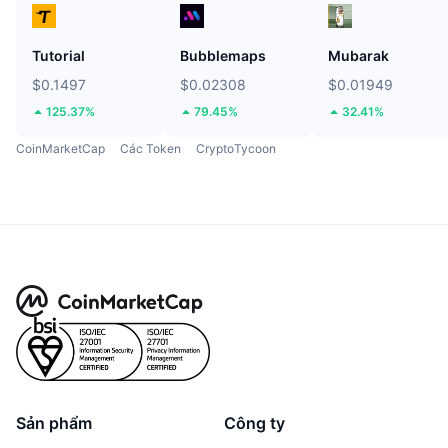
Tutorial
Bubblemaps
Mubarak
$0.1497
$0.02308
$0.01949
125.37%
79.45%
32.41%
CoinMarketCap
Các Token
CryptoTycoon
Sản phẩm
Công ty