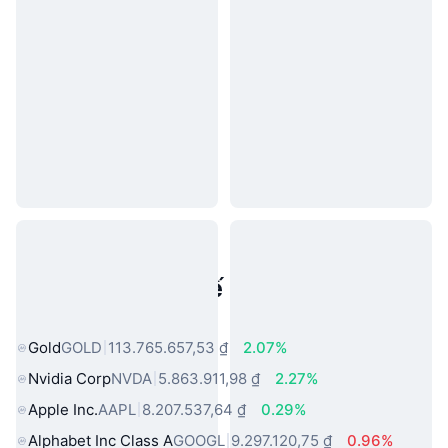
Tài sản trong thế giới thực phổ
biến
Gold
GOLD
113.765.657,53 ₫
2.07%
Nvidia Corp
NVDA
5.863.911,98 ₫
2.27%
Apple Inc.
AAPL
8.207.537,64 ₫
0.29%
Alphabet Inc Class A
GOOGL
9.297.120,75 ₫
0.96%