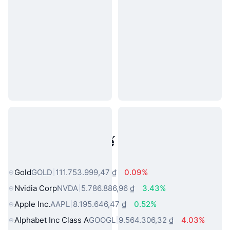
Tài sản trong thế giới thực phổ
biến
Gold
GOLD
111.753.999,47 ₫
0.09%
Nvidia Corp
NVDA
5.786.886,96 ₫
3.43%
Apple Inc.
AAPL
8.195.646,47 ₫
0.52%
Alphabet Inc Class A
GOOGL
9.564.306,32 ₫
4.03%