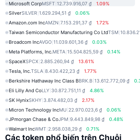
Microsoft Corp
MSFT
12.739.916,07 ₫
1.09%
Silver
SILVER
1.629.294,51 ₫
0.06%
Amazon.com Inc
AMZN
7.153.291,37 ₫
1.72%
Taiwan Semiconductor Manufacturing Co Ltd
TSM
10.836.2
Broadcom Inc
AVGO
11.039.601,36 ₫
0.03%
Meta Platforms, Inc.
META
15.504.825,59 ₫
0.14%
SpaceX
SPCX
2.885.260,94 ₫
13.61%
Tesla, Inc.
TSLA
8.430.422,23 ₫
1.77%
Berkshire Hathaway Inc Class B
BRK.B
13.612.772,09 ₫
0.
Eli Lilly And Co
LLY
30.872.751,11 ₫
4.86%
SK Hynix
SKHY
3.874.482,03 ₫
2.17%
Micron Technology Inc
MU
22.970.023,6 ₫
0.06%
JPmorgan Chase & Co
JPM
9.443.849,98 ₫
0.48%
Walmart Inc
WMT
2.958.038,29 ₫
0.71%
Các token phổ biến trên Chuỗi