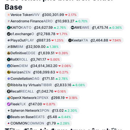
Base
Venice Token
VVV
₫300,301.99
2.17%
Aerodrome Finance
AERO
₫10,983.27
0.70%
KAITO
KAITO
₫24,627.59
AWE
AWE
₫1,475.74
2.76%
0.36%
o1.exchange
O
₫12,788.78
1.71%
PlaysOut
PLAY
₫887.35
Keeta
KTA
₫2,464.88
1.25%
7.94%
BIM
BIM
₫32,509.00
1.38%
Definitive
EDGE
₫1,639.51
0.39%
RollX
ROLL
₫3,741.17
5.00%
Diem
DIEM
₫34,614,362.20
2.06%
Horizen
ZEN
₫108,099.63
0.27%
Constellation
DAG
₫171.51
2.78%
Ribbita by Virtuals
TIBBIR
₫2,833.16
6.08%
Recall
RECALL
₫1,042.76
0.16%
OpenX Network
OPENX
₫298.19
3.18%
Fleek
FLK
₫147.00
0.87%
Spheron Network
SPON
₫13.02
2.30%
Beats on Base
BEATS
₫5.48
0.44%
COMMON
COMMON
₫1.79
2.28%