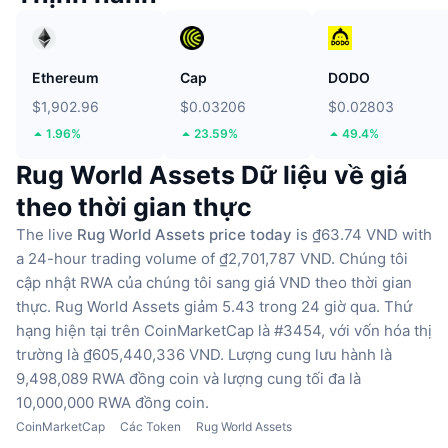
Ethereum
Cap
DODO
$1,902.96
$0.03206
$0.02803
1.96%
23.59%
49.4%
Rug World Assets Dữ liệu về giá
theo thời gian thực
The live
Rug World Assets price today
is ₫63.74 VND with
a 24-hour trading volume of ₫2,701,787 VND.
Chúng tôi
cập nhật RWA của chúng tôi sang giá VND theo thời gian
thực.
Rug World Assets giảm 5.43 trong 24 giờ qua.
Thứ
hạng hiện tại trên CoinMarketCap là #3454, với vốn hóa thị
trường là ₫605,440,336 VND.
Lượng cung lưu hành là
9,498,089 RWA đồng coin
và lượng cung tối đa là
10,000,000 RWA đồng coin.
CoinMarketCap
Các Token
Rug World Assets