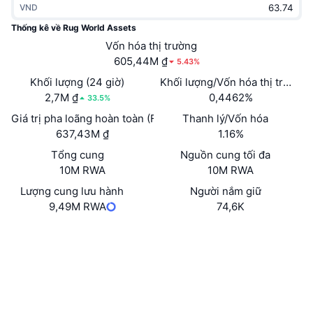
VND
Thịnh hành
Tiền điện tử ETF
Học hỏi
CMC Giao thức Ngữ cảnh Mô hình
Thống kê về Rug World Assets
Mới
Vốn hóa thị trường
Bitcoin ETF
x402
Tin tức
605,44M ₫
5.43%
Tiền mã hóa
Ethereum ETF
Khối lượng (24 giờ)
Khối lượng/Vốn hóa thị trường 
Academy
2,7M ₫
0,4462%
33.5%
Chính trị
Giá trị pha loãng hoàn toàn (FDV)
Thanh lý/Vốn hóa
Phân tích kỹ thuật
Nghiên cứu
637,43M ₫
1.16%
Thể thao
Tổng cung
Nguồn cung tối đa
RSI
Video
10M RWA
10M RWA
Tài chính
MACD
Lượng cung lưu hành
Người nắm giữ
Bảng thuật ngữ
9,49M RWA
74,6K
Công nghệ
Trang Web
Website
Phái sinh
Chiến dịch
Mạng xã hội
NFT
Tổng quan
Airdrop
Hợp đồng
0x928A...Bb0066
Trình duyệt
basescan.org
Số liệu thống kê NFT giá cao nhất
Thanh lý
Phần thưởng Kim cương
Ví