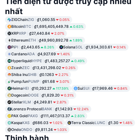
Tiền điện tử được truy cập nhiều
nhất
ZIGChain
ZIG
₫1,060.55
0.05%
Bitcoin
BTC
₫1,695,405,449.78
0.63%
XRP
XRP
₫27,440.84
2.07%
Ethereum
ETH
₫49,960,892.78
1.89%
Pi
PI
₫2,443.65
Solana
SOL
₫1,934,303.61
8.26%
0.14%
Cardano
ADA
₫4,927.69
1.40%
Hyperliquid
HYPE
₫1,483,257.27
0.49%
Zcash
ZEC
₫13,431,298.02
0.26%
Shiba Inu
SHIB
₫0.1263
2.27%
Pump.fun
PUMP
₫61.68
3.07%
Heima
HEI
₫10,292.27
Sui
SUI
₫17,969.46
117.59%
0.84%
Dogecoin
DOGE
₫1,829.20
0.31%
Stellar
XLM
₫4,249.81
2.87%
Lorenzo Protocol
BANK
₫1,142.93
12.24%
PAX Gold
PAXG
₫111,467,013.37
2.83%
Kaspa
KAS
₫686.03
Terra Classic
LUNC
₫1.30
1.02%
1.48%
Ondo
ONDO
₫9,811.24
1.03%
Thịnh hành