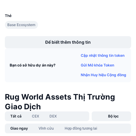
UCID
Sự kiện sắp tới
30711
Tỷ lệ tài trợ
Học & Kiếm tiền
Thẻ
Base Ecosystem
Lịch
Boost
Để biết thêm thông tin
Lịch ICO
Cập nhật thông tin token
Lịch Sự kiện
Gửi Mở khóa Token
Bạn có sở hữu dự án này?
Nhận Huy hiệu Cộng đồng
Rug World Assets Thị Trường
Giao Dịch
Tất cả
CEX
DEX
Bộ lọc
Giao ngay
Vĩnh cửu
Hợp đồng tương lai