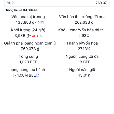
VND
Thịnh hành
Tiền điện tử ETF
Học hỏi
CMC Giao thức Ngữ cảnh Mô hình
Thống kê về DAOBase
Vốn hóa thị trường
Mới
Vốn hóa thị trường đã mở khóa
Bitcoin ETF
x402
Tin tức
133,88B ₫
262,63B ₫
0.2%
Tiền mã hóa
Ethereum ETF
Khối lượng (24 giờ)
Khối lượng/Vốn hóa thị trường 
Academy
3,93B ₫
2,93%
25.31%
Chính trị
Giá trị pha loãng hoàn toàn (FDV)
Thanh lý/Vốn hóa
Phân tích kỹ thuật
Nghiên cứu
769,07B ₫
27.13%
Thể thao
Tổng cung
Nguồn cung tối đa
RSI
Video
1,02B BEE
1B BEE
Tài chính
MACD
Lượng cung lưu hành
Người nắm giữ
Bảng thuật ngữ
174,08M BEE
43,01K
Công nghệ
Trang Web
Website
Whitepaper
Phái sinh
Chiến dịch
NFT
Mạng xã hội
Tổng quan
Airdrop
Số liệu thống kê NFT giá cao nhất
0xDB6f...07D6E1
Hợp đồng
Thanh lý
Phần thưởng Kim cương