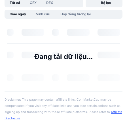
Tất cả
CEX
DEX
Bộ lọc
Giao ngay
Vĩnh cửu
Hợp đồng tương lai
Đang tải dữ liệu...
Disclaimer: This page may contain affiliate links. CoinMarketCap may be
compensated if you visit any affiliate links and you take certain actions such as
signing up and transacting with these affiliate platforms. Please refer to
Affiliate
Disclosure
.