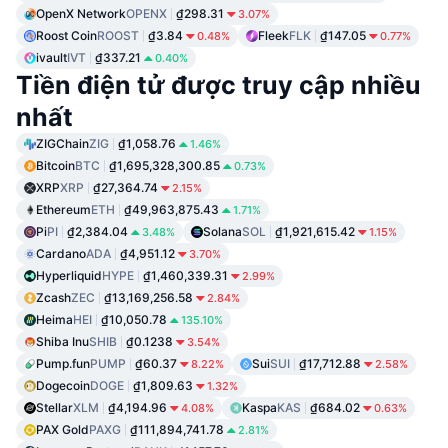
OpenX Network
OPENX
₫298.31
3.07%
Roost Coin
ROOST
₫3.84
Fleek
FLK
₫147.05
0.48%
0.77%
ivault
IVT
₫337.21
0.40%
Tiền điện tử được truy cập nhiều
nhất
ZIGChain
ZIG
₫1,058.76
1.46%
Bitcoin
BTC
₫1,695,328,300.85
0.73%
XRP
XRP
₫27,364.74
2.15%
Ethereum
ETH
₫49,963,875.43
1.71%
Pi
PI
₫2,384.04
Solana
SOL
₫1,921,615.42
3.48%
1.15%
Cardano
ADA
₫4,951.12
3.70%
Hyperliquid
HYPE
₫1,460,339.31
2.99%
Zcash
ZEC
₫13,169,256.58
2.84%
Heima
HEI
₫10,050.78
135.10%
Shiba Inu
SHIB
₫0.1238
3.54%
Pump.fun
PUMP
₫60.37
Sui
SUI
₫17,712.88
8.22%
2.58%
Dogecoin
DOGE
₫1,809.63
1.32%
Stellar
XLM
₫4,194.96
Kaspa
KAS
₫684.02
4.08%
0.63%
PAX Gold
PAXG
₫111,894,741.78
2.81%