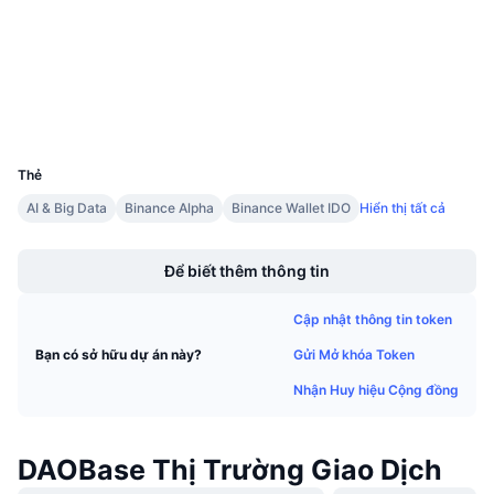
4.1
Sự kiện sắp tới
Xếp hạng (CertiK)
Tỷ lệ tài trợ
Học & Kiếm tiền
basescan.org
Trình duyệt
Lịch
Ví
UCID
36846
Lịch ICO
Thẻ
AI & Big Data
Binance Alpha
Binance Wallet IDO
Hiển thị tất cả
Lịch Sự kiện
Boost
Để biết thêm thông tin
Cập nhật thông tin token
Gửi Mở khóa Token
Bạn có sở hữu dự án này?
Nhận Huy hiệu Cộng đồng
DAOBase Thị Trường Giao Dịch