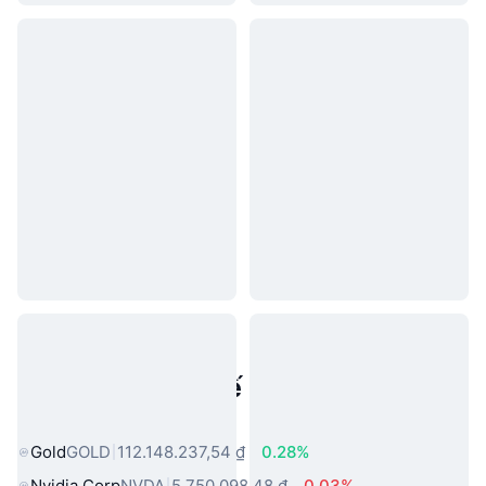
Tài sản trong thế giới thực phổ
biến
Gold
GOLD
112.148.237,54 ₫
0.28%
Nvidia Corp
NVDA
5.750.098,48 ₫
0.03%