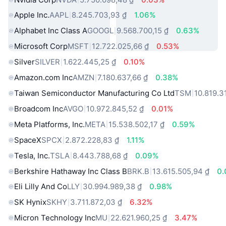
Apple Inc.
AAPL
8.245.703,93 ₫
1.06%
Alphabet Inc Class A
GOOGL
9.568.700,15 ₫
0.63%
Microsoft Corp
MSFT
12.722.025,66 ₫
0.53%
Silver
SILVER
1.622.445,25 ₫
0.10%
Amazon.com Inc
AMZN
7.180.637,66 ₫
0.38%
Taiwan Semiconductor Manufacturing Co Ltd
TSM
10.819.3
Broadcom Inc
AVGO
10.972.845,52 ₫
0.01%
Meta Platforms, Inc.
META
15.538.502,17 ₫
0.59%
SpaceX
SPCX
2.872.228,83 ₫
1.11%
Tesla, Inc.
TSLA
8.443.788,68 ₫
0.09%
Berkshire Hathaway Inc Class B
BRK.B
13.615.505,94 ₫
0
Eli Lilly And Co
LLY
30.994.989,38 ₫
0.98%
SK Hynix
SKHY
3.711.872,03 ₫
6.32%
Micron Technology Inc
MU
22.621.960,25 ₫
3.47%