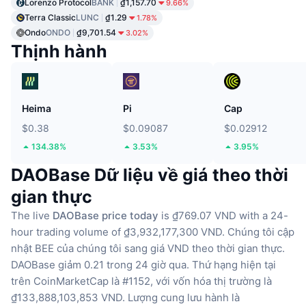
Lorenzo Protocol
BANK
₫1,157.70
9.66%
Terra Classic
LUNC
₫1.29
1.78%
Ondo
ONDO
₫9,701.54
3.02%
Thịnh hành
Heima
Pi
Cap
$0.38
$0.09087
$0.02912
134.38%
3.53%
3.95%
DAOBase Dữ liệu về giá theo thời
gian thực
The live
DAOBase price today
is ₫769.07 VND with a 24-
hour trading volume of ₫3,932,177,300 VND.
Chúng tôi cập
nhật BEE của chúng tôi sang giá VND theo thời gian thực.
DAOBase giảm 0.21 trong 24 giờ qua.
Thứ hạng hiện tại
trên CoinMarketCap là #1152, với vốn hóa thị trường là
₫133,888,103,853 VND.
Lượng cung lưu hành là