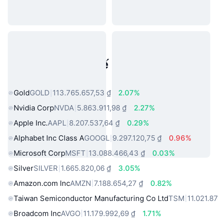
Tài sản trong thế giới thực phổ
biến
Gold
GOLD
113.765.657,53 ₫
2.07%
Nvidia Corp
NVDA
5.863.911,98 ₫
2.27%
Apple Inc.
AAPL
8.207.537,64 ₫
0.29%
Alphabet Inc Class A
GOOGL
9.297.120,75 ₫
0.96%
Microsoft Corp
MSFT
13.088.466,43 ₫
0.03%
Silver
SILVER
1.665.820,06 ₫
3.05%
Amazon.com Inc
AMZN
7.188.654,27 ₫
0.82%
Taiwan Semiconductor Manufacturing Co Ltd
TSM
11.021.8
Broadcom Inc
AVGO
11.179.992,69 ₫
1.71%