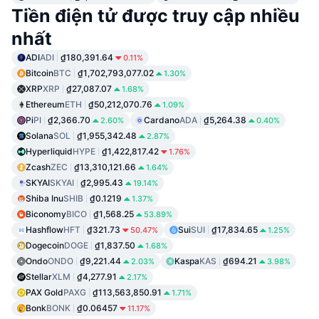
Tiền điện tử được truy cập nhiều
nhất
ADI
ADI
₫180,391.64
0.11%
Bitcoin
BTC
₫1,702,793,077.02
1.30%
XRP
XRP
₫27,087.07
1.68%
Ethereum
ETH
₫50,212,070.76
1.09%
Pi
PI
₫2,366.70
Cardano
ADA
₫5,264.38
2.60%
0.40%
Solana
SOL
₫1,955,342.48
2.87%
Hyperliquid
HYPE
₫1,422,817.42
1.76%
Zcash
ZEC
₫13,310,121.66
1.64%
SKYAI
SKYAI
₫2,995.43
19.14%
Shiba Inu
SHIB
₫0.1219
1.37%
Biconomy
BICO
₫1,568.25
53.89%
Hashflow
HFT
₫321.73
Sui
SUI
₫17,834.65
50.47%
1.25%
Dogecoin
DOGE
₫1,837.50
1.68%
Ondo
ONDO
₫9,221.44
Kaspa
KAS
₫694.21
2.03%
3.98%
Stellar
XLM
₫4,277.91
2.17%
PAX Gold
PAXG
₫113,563,850.91
1.71%
Bonk
BONK
₫0.06457
11.17%