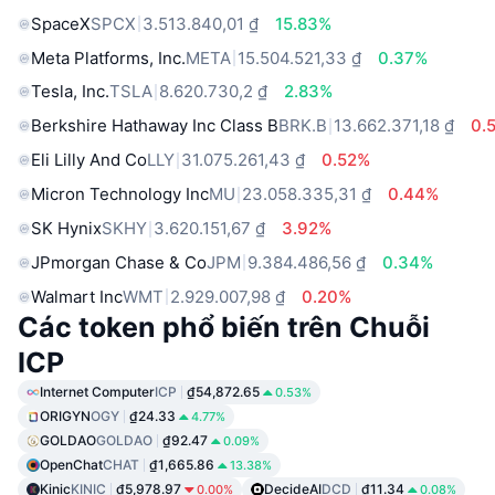
SpaceX
SPCX
3.513.840,01 ₫
15.83%
Meta Platforms, Inc.
META
15.504.521,33 ₫
0.37%
Tesla, Inc.
TSLA
8.620.730,2 ₫
2.83%
Berkshire Hathaway Inc Class B
BRK.B
13.662.371,18 ₫
0.
Eli Lilly And Co
LLY
31.075.261,43 ₫
0.52%
Micron Technology Inc
MU
23.058.335,31 ₫
0.44%
SK Hynix
SKHY
3.620.151,67 ₫
3.92%
JPmorgan Chase & Co
JPM
9.384.486,56 ₫
0.34%
Walmart Inc
WMT
2.929.007,98 ₫
0.20%
Các token phổ biến trên Chuỗi
ICP
Internet Computer
ICP
₫54,872.65
0.53%
ORIGYN
OGY
₫24.33
4.77%
GOLDAO
GOLDAO
₫92.47
0.09%
OpenChat
CHAT
₫1,665.86
13.38%
Kinic
KINIC
₫5,978.97
DecideAI
DCD
₫11.34
0.00%
0.08%