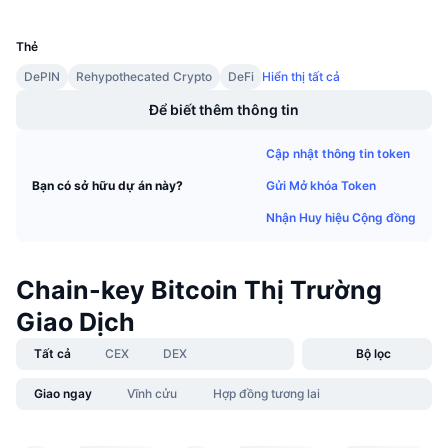
UCID
Sự kiện sắp tới
28909
Tỷ lệ tài trợ
Học & Kiếm tiền
Thẻ
DePIN
Rehypothecated Crypto
DeFi
Hiển thị tất cả
Lịch
Để biết thêm thông tin
Lịch ICO
Cập nhật thông tin token
Gửi Mở khóa Token
Bạn có sở hữu dự án này?
Lịch Sự kiện
Nhận Huy hiệu Cộng đồng
Chain-key Bitcoin Thị Trường
Giao Dịch
Tất cả
CEX
DEX
Bộ lọc
Giao ngay
Vĩnh cửu
Hợp đồng tương lai