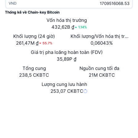
VND
Thịnh hành
Tiền điện tử ETF
Học hỏi
CMC Giao thức Ngữ cảnh Mô hình
Thống kê về Chain-key Bitcoin
Mới
Vốn hóa thị trường
Bitcoin ETF
x402
Tin tức
432,62B ₫
1.14%
Tiền mã hóa
Ethereum ETF
Khối lượng (24 giờ)
Khối lượng/Vốn hóa thị trường 
Academy
261,47M ₫
0,06043%
55.7%
Chính trị
Giá trị pha loãng hoàn toàn (FDV)
Phân tích kỹ thuật
Nghiên cứu
35,89P ₫
Thể thao
Tổng cung
Nguồn cung tối đa
RSI
Video
238,5 CKBTC
21M CKBTC
Tài chính
MACD
Lượng cung lưu hành
Bảng thuật ngữ
253,07 CKBTC
Công nghệ
Trang Web
Website
Whitepaper
Phái sinh
Chiến dịch
Mạng xã hội
NFT
Tổng quan
Hợp đồng
mxzaz-...da-cai
Airdrop
Trình duyệt
dashboard.internetcomputer.org
Số liệu thống kê NFT giá cao nhất
Thanh lý
Phần thưởng Kim cương
Ví