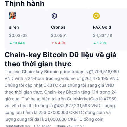
Thịnh hành
siren
Cronos
PAX Gold
$0.03732
$0.0501
$4,334.18
19.64%
5.43%
1.79%
Chain-key Bitcoin Dữ liệu về giá
theo thời gian thực
The live
Chain-key Bitcoin price today
is ₫1,709,516,069
VND with a 24-hour trading volume of ₫261,475,195 VND.
Chúng tôi cập nhật CKBTC của chúng tôi sang giá VND
theo thời gian thực.
Chain-key Bitcoin tăng 1.14 trong 24
giờ qua.
Thứ hạng hiện tại trên CoinMarketCap là #7969,
với vốn hóa thị trường là ₫432,627,231,593 VND.
Lượng
cung lưu hành là 253.07000000 CKBTC đồng coin
và
lượng cung tối đa là 21,000,000 CKBTC đồng coin.
CoinMarketCap
Các Token
Chain-key Bitcoin