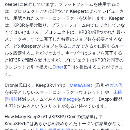
Keeperに依存しています。プラットフォームを使用するに
は、プロジェクトごとに紐づいたKeeperによってレビューさ
れ、承認されたスマートコントラクトを送信します。Keeper
は、KP3Rを受け取り、プラットフォーム内でロックしていな
くてはいけません。プロジェクトは、KP3Rが紐づかれた最小
ステークや、すでに完了した特定のジョブ数を必要とするな
ど、どのKeeperがジョブを取ることができるかに関するルー
ルを設定することができます。キーパーはジョブを完了する
とKP3Rで報酬を受けますが、プロジェクトはKP3Rと同等の
クレジットと引き換えに
Ether
(ETH)を提出することができま
す。
Cronje氏曰く、Keep3Rv1では、
MetaWallet
（取引や
ガス代
を必要としないスマートコントラクトウォレット）や、
未確
定損益
軽減システムである
Unihedge
を含めて、DAppの開発
も可能であるというメリットがあると述べています。
How Many Keep3rV1 \(KP3R\) Coinの供給量は？
Keep3Rv1にはあらかじめ決められたトークン供給量がなく、