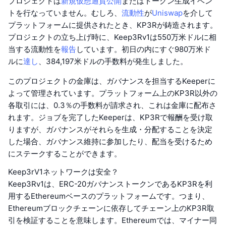
プロジェクトは
新規仮想通貨公開
またはトークン生成イベン
トを行なっていません。むしろ、
流動性
が
Uniswap
を介して
プラットフォームに提供されたとき、KP3Rが鋳造されます。
プロジェクトの立ち上げ時に、Keep3Rv1は550万米ドルに相
当する流動性を
報告
しています。初日の内にすぐ980万米ド
ルに
達し
、384,197米ドルの手数料が発生しました。
このプロジェクトの金庫は、ガバナンスを担当するKeeperに
よって管理されています。プラットフォーム上のKP3R以外の
各取引には、0.3％の手数料が請求され、これは金庫に配布さ
れます。ジョブを完了したKeeperは、KP3Rで報酬を受け取
りますが、ガバナンスがそれらを生成・分配することを決定
した場合、ガバナンス維持に参加したり、配当を受けるため
にステークすることができます。
Keep3rV1ネットワークは安全？
Keep3Rv1は、ERC-20ガバナンストークンであるKP3Rを利
用するEthereumベースのプラットフォームです。つまり、
Ethereumブロックチェーンに依存してチェーン上のKP3R取
引を検証することを意味します。Ethereumでは、マイナー同