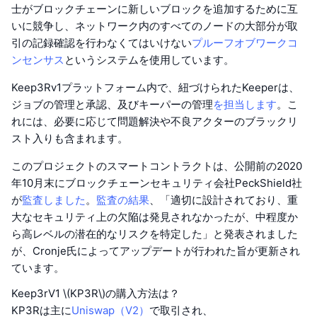
士がブロックチェーンに新しいブロックを追加するために互
いに競争し、ネットワーク内のすべてのノードの大部分が取
引の記録確認を行わなくてはいけない
プルーフオブワーク
コ
ンセンサス
というシステムを使用しています。
Keep3Rv1プラットフォーム内で、紐づけられたKeeperは、
ジョブの管理と承認、及びキーパーの管理
を担当します
。こ
れには、必要に応じて問題解決や不良アクターのブラックリ
スト入りも含まれます。
このプロジェクトのスマートコントラクトは、公開前の2020
年10月末にブロックチェーンセキュリティ会社PeckShield社
が
監査しました
。
監査の結果
、「適切に設計されており、重
大なセキュリティ上の欠陥は発見されなかったが、中程度か
ら高レベルの潜在的なリスクを特定した」と発表されました
が、Cronje氏によってアップデートが行われた旨が更新され
ています。
Keep3rV1 \(KP3R\)の購入方法は？
KP3Rは主に
Uniswap（V2）
で取引され、