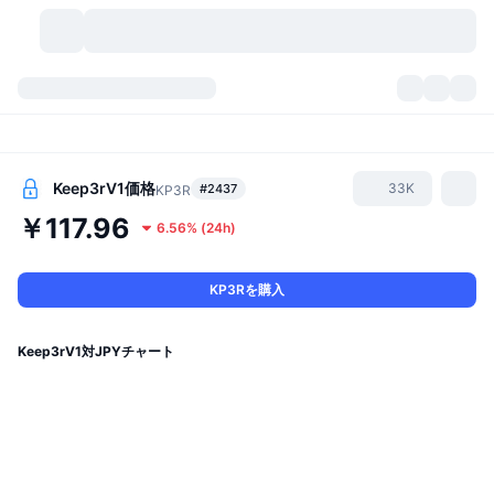
暗号資産
ダッシュボード
暗号資産
DexScan
市場数
ランキング
Keep3rV1
価格
33K
#2437
KP3R
￥117.96
6.56%
(
24h
)
シグナル
取引所
カテゴリー
New
市況概要
人気急上昇
コミュニティ
過去のスナップショット
現物市場
中央集権型取引所
KP3Rを購入
新規
フィード
API
トークンのロック解除
暗号資産の数
現物
Keep3rV1対JPYチャート
値上がり銘柄
トピック
利回り
プロダクト
ビットコイントレジャリー
デリバティブ
API
ミームエクスプローラー
ライブ
実世界資産
BNBトレジャリー
プロダクト
暗号資産API
分散型取引所