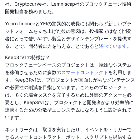
社、Cryptocurve社、Lemniscap社のブロックチェーン技術
開発担当を務めました。
Yearn.financeとYFIの驚異的な成長にも関わらず新しいプラ
ットフォームを立ち上げた彼の意図は、投機家ではなく開発
者にとって使いやすい製品とデザインテンプレートを提供す
ることで、開発者に力を与えることであると
述べています
。
Keep3rV1の特徴は？
ブロックチェーンベースのプロジェクトは、複雑なシステム
を稼働させるために多数の
スマートコントラクト
を利用しま
す。Keep3Rv1は、プロジェクトが直面しがちなメンテナンス
の必要性の削減を目指しています。これらのプロジェクト
は、多くの場合タスクを完了するために外部のアクターを必
要とし、Keep3rv1は、プロジェクトと開発者がより効率的に
連携するための分散型エコシステムになるように設計されて
います。
ネットワークは、取引を実行したり、イベントをトリガーで
きるスマートコントラクト、ボット、スクリプトを提供する