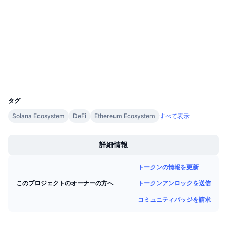
監査
今後の販売予定
ファンディングレート
学んで稼ぐ
etherscan.io
エクスプローラー
カレンダー
ウォレット
ICOカレンダー
UCID
7535
イベントカレンダー
タグ
Solana Ecosystem
DeFi
Ethereum Ecosystem
すべて表示
Boost
詳細情報
トークンの情報を更新
トークンアンロックを送信
このプロジェクトのオーナーの方へ
コミュニティバッジを請求