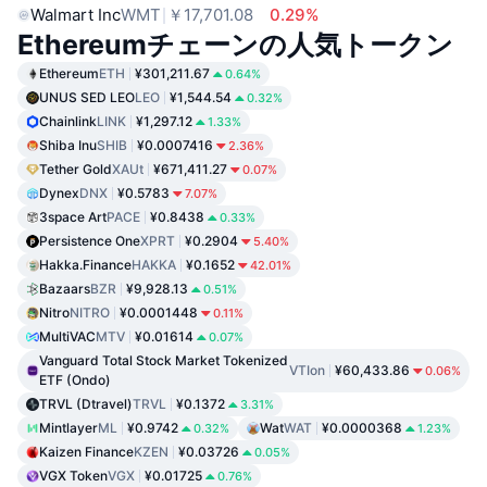
Walmart Inc
WMT
￥17,701.08
0.29%
Ethereumチェーンの人気トークン
Ethereum
ETH
¥301,211.67
0.64%
UNUS SED LEO
LEO
¥1,544.54
0.32%
Chainlink
LINK
¥1,297.12
1.33%
Shiba Inu
SHIB
¥0.0007416
2.36%
Tether Gold
XAUt
¥671,411.27
0.07%
Dynex
DNX
¥0.5783
7.07%
3space Art
PACE
¥0.8438
0.33%
Persistence One
XPRT
¥0.2904
5.40%
Hakka.Finance
HAKKA
¥0.1652
42.01%
Bazaars
BZR
¥9,928.13
0.51%
Nitro
NITRO
¥0.0001448
0.11%
MultiVAC
MTV
¥0.01614
0.07%
Vanguard Total Stock Market Tokenized
VTIon
¥60,433.86
0.06%
ETF (Ondo)
TRVL (Dtravel)
TRVL
¥0.1372
3.31%
Mintlayer
ML
¥0.9742
Wat
WAT
¥0.0000368
0.32%
1.23%
Kaizen Finance
KZEN
¥0.03726
0.05%
VGX Token
VGX
¥0.01725
0.76%