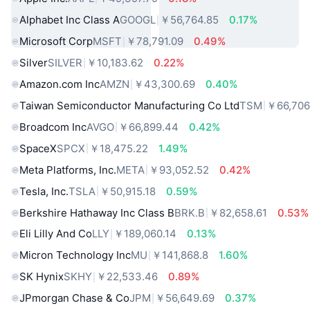
Alphabet Inc Class A
GOOGL
￥56,764.85
0.17%
Microsoft Corp
MSFT
￥78,791.09
0.49%
Silver
SILVER
￥10,183.62
0.22%
Amazon.com Inc
AMZN
￥43,300.69
0.40%
Taiwan Semiconductor Manufacturing Co Ltd
TSM
￥66,706
Broadcom Inc
AVGO
￥66,899.44
0.42%
SpaceX
SPCX
￥18,475.22
1.49%
Meta Platforms, Inc.
META
￥93,052.52
0.42%
Tesla, Inc.
TSLA
￥50,915.18
0.59%
Berkshire Hathaway Inc Class B
BRK.B
￥82,658.61
0.53%
Eli Lilly And Co
LLY
￥189,060.14
0.13%
Micron Technology Inc
MU
￥141,868.8
1.60%
SK Hynix
SKHY
￥22,533.46
0.89%
JPmorgan Chase & Co
JPM
￥56,649.69
0.37%