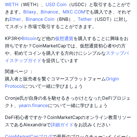
WETH
（WETH）、
USD Coin
（USDC）と取引することがで
きます。
Bilaxy
、
Binance
、
MXC.COM
でも購入でき、それぞ
れ
Ether
、
Binance Coin
（BNB）、
Tether
（USDT）に対し
てスポット市場で取引することができます。
KP3Rや
Bitcoin
など他の
仮想通貨
を購入することに興味をお
持ちですか？CoinMarketCapでは、仮想通貨初心者やの方
や、初めてコインを購入する方向けにシンプルな
ステップバ
イステップガイド
を提供しています
関連ページ ：
購入者と販売者を繋ぐコマースプラットフォーム
Origin
Protocol
について一緒に学びましょう
Cronje氏が自身の名を馳せるきっかけとなったDeFiプロジェ
クト、
yearn.finance
について一緒に学びましょう
DeFi初心者ですか？CoinMarketCapのオンライン教育リソー
スであるAlexandriaで
詳細ガイド
をお読みください
CoinMarketCapブログ
で最新のブロックチェーンイノベーシ