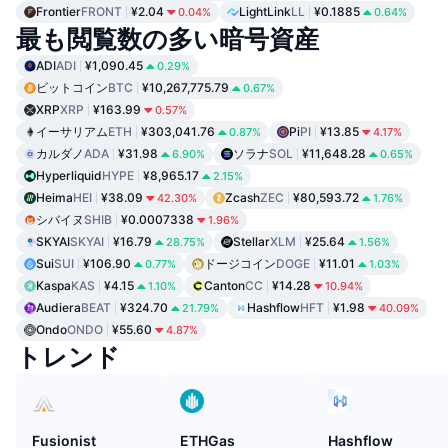
Frontier
FRONT
¥2.04
LightLink
LL
¥0.1885
0.04%
0.64%
最も閲覧数の多い暗号資産
ADI
ADI
¥1,090.45
0.29%
ビットコイン
BTC
¥10,267,775.79
0.67%
XRP
XRP
¥163.99
0.57%
イーサリアム
ETH
¥303,041.76
Pi
PI
¥13.85
0.87%
4.17%
カルダノ
ADA
¥31.98
ソラナ
SOL
¥11,648.28
6.90%
0.65%
Hyperliquid
HYPE
¥8,965.17
2.15%
Heima
HEI
¥38.09
Zcash
ZEC
¥80,593.72
42.30%
1.76%
シバイヌ
SHIB
¥0.0007338
1.96%
SKYAI
SKYAI
¥16.79
Stellar
XLM
¥25.64
28.75%
1.56%
Sui
SUI
¥106.90
ドージコイン
DOGE
¥11.01
0.77%
1.03%
Kaspa
KAS
¥4.15
Canton
CC
¥14.28
1.10%
10.94%
Audiera
BEAT
¥324.70
Hashflow
HFT
¥1.98
21.79%
40.09%
Ondo
ONDO
¥55.60
4.87%
トレンド
Fusionist
ETHGas
Hashflow