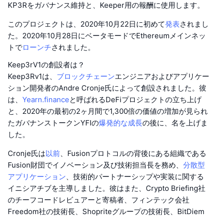
KP3Rをガバナンス維持と、Keeper用の報酬に使用します。
このプロジェクトは、2020年10月22日に初めて
発表
されまし
た。2020年10月28日にベータモードでEthereumメインネッ
トで
ローンチ
されました。
Keep3rV1の創設者は？
Keep3Rv1は、
ブロックチェーン
エンジニアおよびアプリケー
ション開発者のAndre Cronje氏によって創設されました。彼
は、
Yearn.finance
と呼ばれるDeFiプロジェクトの立ち上げ
と、2020年の最初の2ヶ月間で1,300倍の価値の増加が見られ
たガバナンストークンYFIの
爆発的な成長
の後に、名を上げま
した。
Cronje氏は
以前
、Fusionプロトコルの背後にある組織である
Fusion財団でイノベーション及び技術担当長を務め、
分散型
アプリケーション
、技術的パートナーシップや実装に関する
イニシアチブを主導しました。彼はまた、Crypto Briefing社
のチーフコードレビュアーと寄稿者、フィンテック会社
Freedom社の技術長、Shopriteグループの技術長、BitDiem