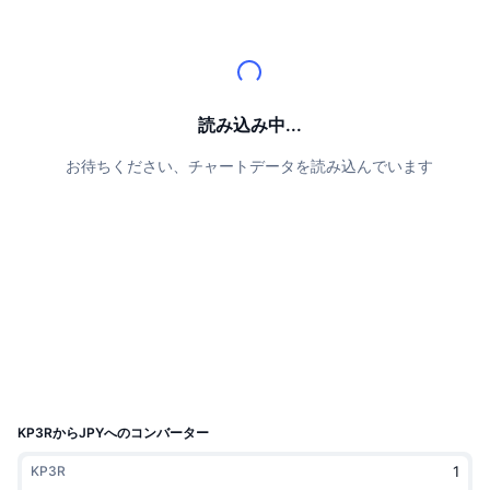
トップトレーダー
記事一覧
取引所の流入/流出
DEX API
コンバーター
リーダーボード
現物
センチメント
エンタープライズ
ニュースレター
インジケーター
トレンド
デリバティブ
料金
CMC Launch
読み込み中...
上場予定
恐怖と強欲指数・
お待ちください、チャートデータを読み込んでいます
リソース
CMCラボ
最近追加されたコイン
アルトコインシーズンインデックス
CMC Max
上昇率上位＆下落率上位
市場サイクル指標
ドキュメンテーション
トップニュース
訪問数最多
ビットコインのドミナンス
よくある質問
Telegramボット
コミュニティセンチメント
CoinMarketCap 20インデックス
AIインテグレーション
広告掲載について
チェーンランキング
CoinMarketCap 100インデックス
CMCエージェントハブ
KP3RからJPYへのコンバーター
予測市場
ETFフロー
サイトウィジェット
KP3R
スキルマーケットプレイス