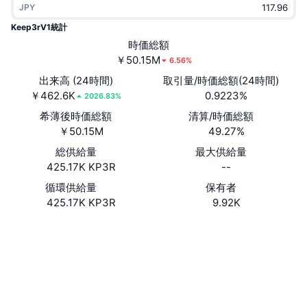
JPY
トレンド
暗号資産ETF
学ぶ
CMC MCP
Keep3rV1統計
新着
時価総額
ビットコインETF
x402
ニュース
￥50.15M
6.56%
クリプト
イーサリアムETF
出来高 (24時間)
取引量/時価総額(24時間)
アカデミー
￥462.6K
0.9223%
2026.83%
政治
希薄後時価総額
清算/時価総額
テクニカル分析
リサーチ
￥50.15M
49.27%
スポーツ
総供給量
最大供給量
RSI
ビデオ一覧
425.17K KP3R
--
ファイナンス
MACD
循環供給量
保有者
暗号資産用語集
425.17K KP3R
9.92K
テック
ウェブサイト
Website
Whitepaper
デリバティブ
キャンペーン
ソーシャルメディア
NFT
概要
エアドロップ
0x1ceb...185a44
コントラクト一覧
NFT総合統計
清算
2.3
ダイヤモンド・リワード
評価(CertiK)