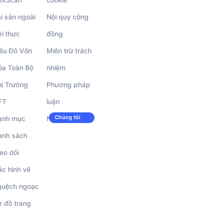
i sản ngoài
Nội quy cộng
i thực
đồng
iểu Đồ Vốn
Miễn trừ trách
óa Toàn Bộ
nhiệm
hị Trường
Phương pháp
FT
luận
Chúng tôi
anh mục
Nghề nghiệp
đang tuyển
dụng!
anh sách
eo dõi
c hình vẽ
guệch ngoạc
ơ đồ trang