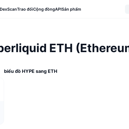
DexScan
Trao đổi
Cộng đồng
API
Sản phẩm
erliquid ETH (Ethereum)
biểu đồ HYPE sang ETH