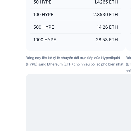
50
HYPE
1.4265 ETH
100
HYPE
2.8530 ETH
500
HYPE
14.26 ETH
1000
HYPE
28.53 ETH
Bảng này liệt kê tỷ lệ chuyển đổi trực tiếp của Hyperliquid
Bản
(HYPE) sang Ethereum (ETH) cho nhiều bội số phổ biến nhất.
(ET
nhấ