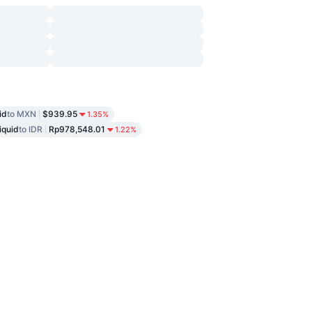
id
to MXN
$939.95
1.35%
iquid
to IDR
Rp978,548.01
1.22%