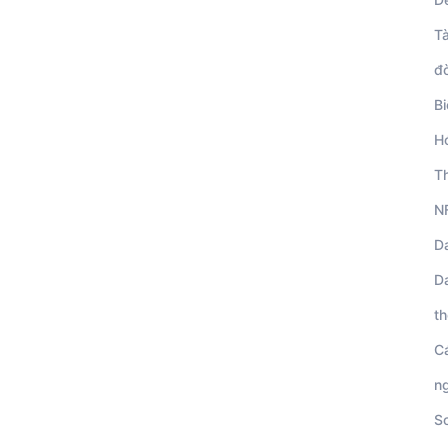
Tà
đờ
B
H
T
N
D
D
th
Cá
n
S