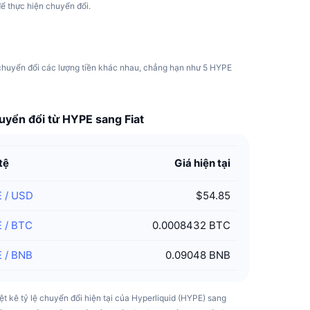
để thực hiện chuyển đổi.
ể chuyển đổi các lượng tiền khác nhau, chẳng hạn như 5 HYPE
huyển đổi từ HYPE sang Fiat
tệ
Giá hiện tại
E
/
USD
$54.85
E
/
BTC
0.0008432 BTC
E
/
BNB
0.09048 BNB
ệt kê tỷ lệ chuyển đổi hiện tại của Hyperliquid (HYPE) sang