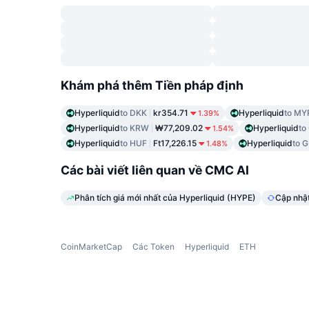
Khám phá thêm Tiền pháp định
Hyperliquid
to DKK
kr354.71
Hyperliquid
to MY
1.39%
Hyperliquid
to KRW
₩77,209.02
Hyperliquid
to
1.54%
Hyperliquid
to HUF
Ft17,226.15
Hyperliquid
to 
1.48%
Các bài viết liên quan về CMC AI
Phân tích giá mới nhất của Hyperliquid (HYPE)
Cập nhật
CoinMarketCap
Các Token
Hyperliquid
ETH