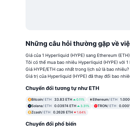
Những câu hỏi thường gặp về vi
Giá của 1 Hyperliquid (HYPE) sang Ethereum (ETH)
Tôi có thể mua bao nhiêu Hyperliquid (HYPE) với 1
Giá HYPE/ETH cao nhất trong lịch sử là bao nhiêu?
Giá trị của Hyperliquid (HYPE) đã thay đổi bao nhi
Chuyển đổi tương tự như ETH
Bitcoin
/ ETH
33.83 ETH
Ethereum
/ ETH
1.000
0.11%
Solana
/ ETH
0.03974 ETH
TRON
/ ETH
0.000
3.31%
Zcash
/ ETH
0.2626 ETH
1.64%
Chuyển đổi phổ biến