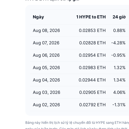
Ngày
1 HYPE to ETH
24 giờ
Aug 08, 2026
0.02853 ETH
0.88
%
Aug 07, 2026
0.02828 ETH
-4.28
%
Aug 06, 2026
0.02954 ETH
-0.95
%
Aug 05, 2026
0.02983 ETH
1.32
%
Aug 04, 2026
0.02944 ETH
1.34
%
Aug 03, 2026
0.02905 ETH
4.06
%
Aug 02, 2026
0.02792 ETH
-1.31
%
Bảng này hiển thị lịch sử tỷ lệ chuyển đổi từ HYPE sang ETH hàn
ngày của tuần trước. Các mức giá lịch sử này được tính vào thời