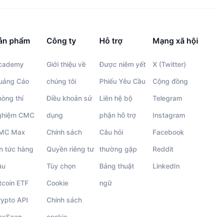
ản phẩm
Công ty
Hỗ trợ
Mạng xã hội
cademy
Giới thiệu về
Được niêm yết
X (Twitter)
uảng Cáo
chúng tôi
Phiếu Yêu Cầu
Cộng đồng
òng thí
Điều khoản sử
Liên hệ bộ
Telegram
ghiệm CMC
dụng
phận hỗ trợ
Instagram
MC Max
Chính sách
Câu hỏi
Facebook
n tức hàng
Quyền riêng tư
thường gặp
Reddit
ầu
Tùy chọn
Bảng thuật
LinkedIn
tcoin ETF
Cookie
ngữ
rypto API
Chính sách
exScan
cookie