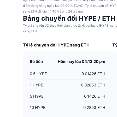
điểm đóng hàng ngày lúc 00:00 (UTC+0). Tỷ lệ chuyển đổi HYP
sang ETH đã giảm 1.40% trong 24 giờ qua.
Bảng chuyển đổi HYPE / ETH
Tỷ giá chuyển đổi theo thời gian thực từ Hyperliquid (HYPE) sa
sang ETH.
Tỷ lệ chuyển đổi HYPE sang ETH
Tỷ
Số tiền
Hôm nay lúc 04:13:20 pm
0.5
HYPE
0.01426 ETH
1
HYPE
0.02853 ETH
5
HYPE
0.1426 ETH
10
HYPE
0.2853 ETH