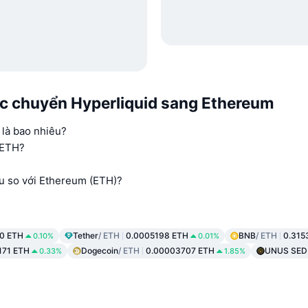
ệc chuyển Hyperliquid sang Ethereum
 là bao nhiêu?
 ETH?
êu so với Ethereum (ETH)?
0 ETH
Tether
/ ETH
0.0005198 ETH
BNB
/ ETH
0.315
0.10%
0.01%
171 ETH
Dogecoin
/ ETH
0.00003707 ETH
UNUS SED
0.33%
1.85%