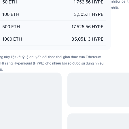
50
ETH
1,752.56 HYPE
nhiều loại 
nhất.
100
ETH
3,505.11 HYPE
500
ETH
17,525.56 HYPE
1000
ETH
35,051.13 HYPE
g này liệt kê tỷ lệ chuyển đổi theo thời gian thực của Ethereum
H) sang Hyperliquid (HYPE) cho nhiều bội số được sử dụng nhiều
t.