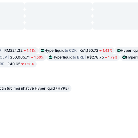
R
RM224.32
Hyperliquid
to CZK
Kč1,150.72
Hyperliqu
1.41%
1.43%
 CLP
$50,065.71
Hyperliquid
to BRL
R$278.75
Hyperl
1.50%
1.79%
GBP
£40.65
1.36%
 tin tức mới nhất về Hyperliquid (HYPE)