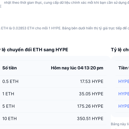
nhật theo thời gian thực, cung cấp dữ liệu chính xác mỗi khi bạn cần sử dụng 
E
ng ETH là 0.02853 ETH cho mỗi 1 HYPE. Bảng bên dưới hiển thị tỷ giá trực tiếp đ
 lệ chuyển đổi ETH sang HYPE
Tỷ lệ c
Số tiền
Hôm nay lúc 04:13:20 pm
Tiền 
0.5
ETH
17.53 HYPE
HYP
1
ETH
35.05 HYPE
HYP
5
ETH
175.26 HYPE
HYP
10
ETH
350.51 HYPE
Bảng này li