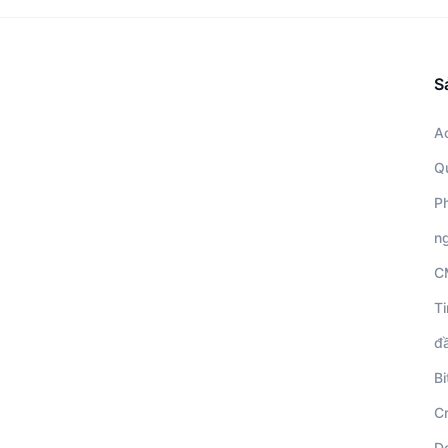
S
A
Q
Ph
n
C
Ti
đ
Bi
C
D