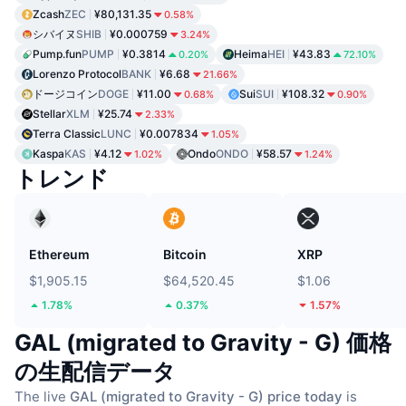
Zcash
ZEC
¥80,131.35
0.58%
シバイヌ
SHIB
¥0.000759
3.24%
Pump.fun
PUMP
¥0.3814
Heima
HEI
¥43.83
0.20%
72.10%
Lorenzo Protocol
BANK
¥6.68
21.66%
ドージコイン
DOGE
¥11.00
Sui
SUI
¥108.32
0.68%
0.90%
Stellar
XLM
¥25.74
2.33%
Terra Classic
LUNC
¥0.007834
1.05%
Kaspa
KAS
¥4.12
Ondo
ONDO
¥58.57
1.02%
1.24%
トレンド
Ethereum
Bitcoin
XRP
$1,905.15
$64,520.45
$1.06
1.78%
0.37%
1.57%
GAL (migrated to Gravity - G) 価格
の生配信データ
The live
GAL (migrated to Gravity - G) price today
is