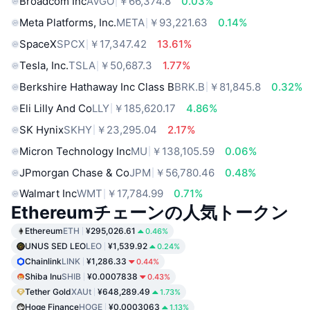
Broadcom Inc
AVGO
￥66,374.8
0.03%
Meta Platforms, Inc.
META
￥93,221.63
0.14%
SpaceX
SPCX
￥17,347.42
13.61%
Tesla, Inc.
TSLA
￥50,687.3
1.77%
Berkshire Hathaway Inc Class B
BRK.B
￥81,845.8
0.32%
Eli Lilly And Co
LLY
￥185,620.17
4.86%
SK Hynix
SKHY
￥23,295.04
2.17%
Micron Technology Inc
MU
￥138,105.59
0.06%
JPmorgan Chase & Co
JPM
￥56,780.46
0.48%
Walmart Inc
WMT
￥17,784.99
0.71%
Ethereumチェーンの人気トークン
Ethereum
ETH
¥295,026.61
0.46%
UNUS SED LEO
LEO
¥1,539.92
0.24%
Chainlink
LINK
¥1,286.33
0.44%
Shiba Inu
SHIB
¥0.0007838
0.43%
Tether Gold
XAUt
¥648,289.49
1.73%
Hoge Finance
HOGE
¥0.0003063
1.13%