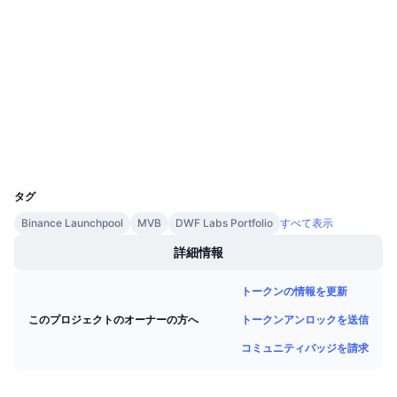
今後の販売予定
ファンディングレート
0x5fAa...8D9875
学んで稼ぐ
コントラクト一覧
3.6
評価(CertiK)
カレンダー
etherscan.io
エクスプローラー
ICOカレンダー
ウォレット
UCID
イベントカレンダー
11877
タグ
Binance Launchpool
MVB
DWF Labs Portfolio
すべて表示
詳細情報
トークンの情報を更新
トークンアンロックを送信
このプロジェクトのオーナーの方へ
コミュニティバッジを請求