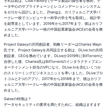
それ以前は、Club Factoryでデータ製品の責任者を務め、デ
ータ中心のサプライチェーンとレコメンデーションシステム
をゼロから設計しました。Zhangは、カリフォルニア大学バ
ークレー校でコンピューター科学の学士号を取得し、統計学
を副専攻としています。2016年から2017年まで、彼はカリフ
ォルニア大学バークレー校の中国起業家協会(ACE)の会長を務
めました。
Project Galaxyの共同創設者、戦略リーダーはCharles Wayn
氏です。Project Galaxyを共同設立する前は、DLive.tvの共同
創設者、CEOを務めています。DLiveが2019年にBitTorrentと
合併した後、Charles氏はBitTorrentのインタラクティブエン
ターテインメント担当のVPになり、DLive.tvを含むいくつか
のストリーミングビジネスユニットを率いました。DLiveプロ
トコルと2つのアプリ。2017年から2018年まで、彼はカリフ
ォルニア大学バークレー校の中国起業家協会(ACE)の会長を務
めました。
Galxeの特徴は？
データセキュリティの要求を満たすために、組織はますます