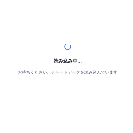
トップトレーダー
記事一覧
取引所の流入/流出
DEX API
コンバーター
リーダーボード
現物
センチメント
エンタープライズ
ニュースレター
インジケーター
トレンド
デリバティブ
料金
CMC Launch
上場予定
恐怖と強欲指数・
リソース
CMCラボ
最近追加されたコイン
アルトコインシーズンインデックス
CMC Max
読み込み中...
上昇率上位＆下落率上位
市場サイクル指標
ドキュメンテーション
お待ちください、チャートデータを読み込んでいます
トップニュース
訪問数最多
ビットコインのドミナンス
よくある質問
Telegramボット
コミュニティセンチメント
CoinMarketCap 20インデックス
AIインテグレーション
広告掲載について
チェーンランキング
CoinMarketCap 100インデックス
CMCエージェントハブ
予測市場
ETFフロー
サイトウィジェット
スキルマーケットプレイス