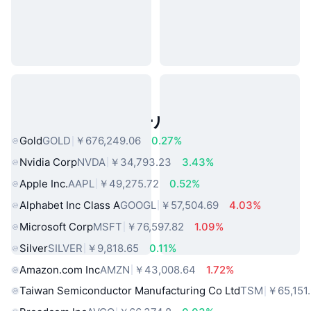
人気のリアルワールドアセット
Gold
GOLD
￥676,249.06
0.27%
Nvidia Corp
NVDA
￥34,793.23
3.43%
Apple Inc.
AAPL
￥49,275.72
0.52%
Alphabet Inc Class A
GOOGL
￥57,504.69
4.03%
Microsoft Corp
MSFT
￥76,597.82
1.09%
Silver
SILVER
￥9,818.65
0.11%
Amazon.com Inc
AMZN
￥43,008.64
1.72%
Taiwan Semiconductor Manufacturing Co Ltd
TSM
￥65,151