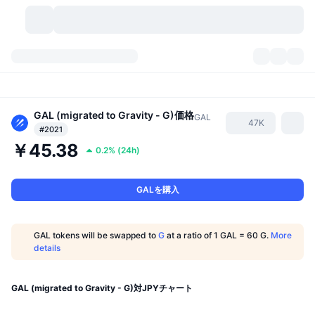
暗号資産
ダッシュボード
暗号資産
DexScan
GAL (migrated to Gravity - G)
価格
市場数
ランキング
GAL
47K
#2021
￥45.38
シグナル
取引所
カテゴリー
New
市況概要
0.2%
(
24h
)
人気急上昇
コミュニティ
過去のスナップショット
現物市場
中央集権型取引所
GALを購入
新規
フィード
API
トークンのロック解除
暗号資産の数
現物
GAL tokens will be swapped to
G
at a ratio of 1 GAL = 60 G.
More
details
値上がり銘柄
トピック
利回り
プロダクト
ビットコイントレジャリー
デリバティブ
API
ミームエクスプローラー
ライブ
実世界資産
BNBトレジャリー
プロダクト
暗号資産API
GAL (migrated to Gravity - G)対JPYチャート
分散型取引所