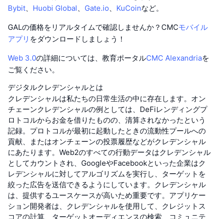
Bybit
、
Huobi Global
、
Gate.io
、
KuCoin
など。
GALの価格をリアルタイムで確認しませんか？CMC
モバイル
アプリ
をダウンロードしましょう！
Web 3.0
の詳細については、教育ポータル
CMC Alexandria
を
ご覧ください。
デジタルクレデンシャルとは
クレデンシャルは私たちの日常生活の中に存在します。オン
チェーンクレデンシャルの例としては、DeFiレンディングプ
ロトコルからお金を借りたものの、清算されなかったという
記録。プロトコルが最初に起動したときの流動性プールへの
貢献、またはオンチェーンの投票履歴などがクレデンシャル
にあたります。Web2のすべての行動データはクレデンシャル
としてカウントされ、GoogleやFacebookといった企業はク
レデンシャルに対してアルゴリズムを実行し、ターゲットを
絞った広告を送信できるようにしています。クレデンシャル
は、提供するユースケースが高いため重要です。アプリケー
ション開発者は、クレデンシャルを使用して、クレジットス
コアの計算、ターゲットオーディエンスの検索、コミュニテ