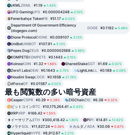
zKML
ZKML
¥1.19
1.44%
UFO Gaming
UFO
¥0.000004248
0.10%
Fenerbahçe Token
FB
¥51.17
0.02%
Department Of Government Efficiency
DOGE
¥0.1182
0.48%
(dogegov.com)
Dione Protocol
DIONE
¥0.009107
3.13%
UniBot
UNIBOT
¥107.91
5.13%
Pepes Dog
ZEUS
¥0.0000002568
5.99%
KOMPETE
KOMPETE
¥0.1443
0.15%
Koinos
KOIN
¥1.32
SharedStake
SGT
¥1.69
1.68%
0.02%
Zero1 Labs
DEAI
¥0.1643
LightLink
LL
¥0.188
3.75%
0.09%
Houdini Swap
LOCK
¥0.1658
21.74%
dForce
DF
¥0.01587
0.02%
最も閲覧数の多い暗号資産
Casper
CSPR
¥0.29
ZIGChain
ZIG
¥6.38
2.28%
0.32%
ビットコイン
BTC
¥10,175,264.41
0.43%
XRP
XRP
¥166.42
1.55%
イーサリアム
ETH
¥300,418.42
Pi
PI
¥14.81
1.80%
12.62%
ソラナ
SOL
¥11,627.24
カルダノ
ADA
¥30.06
0.36%
0.87%
Hyperliquid
HYPE
¥8,912.67
2.21%