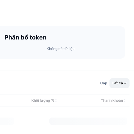
Phân bổ token
Không có dữ liệu
Cặp
Tất cả
Khối lượng %
Thanh khoản