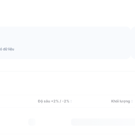
ó dữ liệu
Độ sâu +2% / -2%
Khối lượng