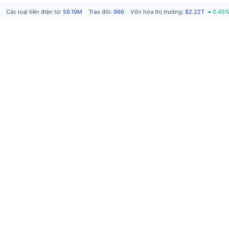
Các loại tiền điện tử
:
56.19M
Trao đổi
:
966
Vốn hóa thị trường
:
$2.22T
0.45