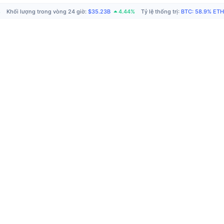
%
Khối lượng trong vòng 24 giờ
:
$35.23B
4.44%
Tỷ lệ thống trị
:
BTC
:
58.9%
ETH
S
A
Q
Ph
n
C
Ti
đ
Bi
C