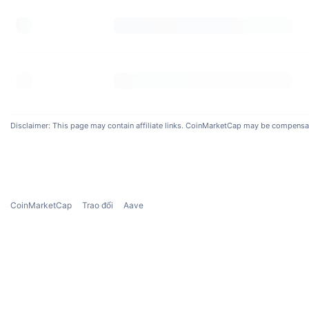
Disclaimer: This page may contain affiliate links. CoinMarketCap may be compensated 
CoinMarketCap
Trao đổi
Aave