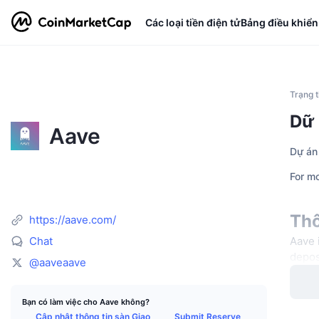
Các loại tiền điện tử
Bảng điều khiển
Trạng t
Dữ 
Aave
Dự án 
For mo
Thô
https://aave.com/
Chat
Aave 
depos
@aaveaave
Bạn có làm việc cho Aave không?
Cập nhật thông tin sàn Giao
Submit Reserve