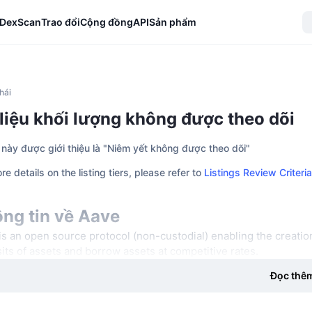
DexScan
Trao đổi
Cộng đồng
API
Sản phẩm
hái
liệu khối lượng không được theo dõi
này được giới thiệu là "Niêm yết không được theo dõi"
re details on the listing tiers, please refer to
Listings Review Criteria
ng tin về Aave
is an open source protocol (non-custodial) enabling the creatio
its of assets and borrow assets at competitive rates.
Đọc thê