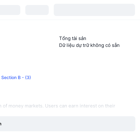
Tổng tài sản
Dữ liệu dự trữ không có sẵn
 Section B - (3)
n of money markets. Users can earn interest on their
m