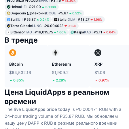
Lorenzo Protocol
BANK
₽3.45
18.30%
Heima
HEI
₽21.00
101.18%
Dogecoin (Догекоин)
DOGE
₽5.67
0.52%
Sui
SUI
₽55.87
Stellar
XLM
₽13.27
0.24%
1.96%
Terra Classic
LUNC
₽0.004023
0.16%
Bittensor
TAO
₽16,015.75
Kaspa
KAS
₽2.11
1.60%
0.64%
В тренде
Bitcoin
Ethereum
XRP
$64,532.16
$1,909.2
$1.06
0.85%
2.28%
0.97%
Цена LiquidApps в реальном
времени
The live
LiquidApps price today
is ₽0.000471 RUB with a
24-hour trading volume of ₽65.87 RUB.
Мы обновляем
нашу цену DAPP к RUB в режиме реального времени.