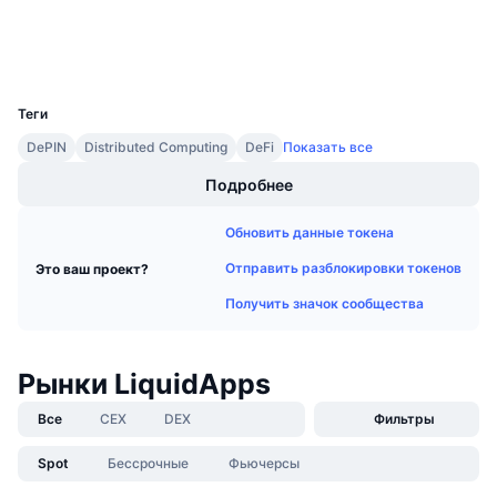
Проводники
Предстоящие продажи
Ставки финансирования
Изучайте и зарабатывайте
Кошельки
UCID
4026
Календари
Теги
DePIN
Distributed Computing
DeFi
Показать все
Календарь ICO
Подробнее
Календарь мероприятий
Обновить данные токена
Отправить разблокировки токенов
Это ваш проект?
Получить значок сообщества
Рынки LiquidApps
Все
CEX
DEX
Фильтры
Spot
Бессрочные
Фьючерсы