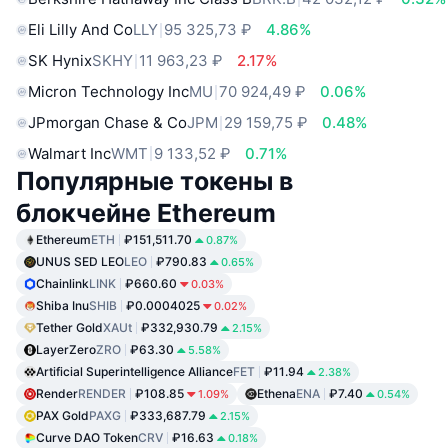
Eli Lilly And Co
LLY
95 325,73 ₽
4.86%
SK Hynix
SKHY
11 963,23 ₽
2.17%
Micron Technology Inc
MU
70 924,49 ₽
0.06%
JPmorgan Chase & Co
JPM
29 159,75 ₽
0.48%
Walmart Inc
WMT
9 133,52 ₽
0.71%
Популярные токены в
блокчейне Ethereum
Ethereum
ETH
₽151,511.70
0.87%
UNUS SED LEO
LEO
₽790.83
0.65%
Chainlink
LINK
₽660.60
0.03%
Shiba Inu
SHIB
₽0.0004025
0.02%
Tether Gold
XAUt
₽332,930.79
2.15%
LayerZero
ZRO
₽63.30
5.58%
Artificial Superintelligence Alliance
FET
₽11.94
2.38%
Render
RENDER
₽108.85
Ethena
ENA
₽7.40
1.09%
0.54%
PAX Gold
PAXG
₽333,687.79
2.15%
Curve DAO Token
CRV
₽16.63
0.18%