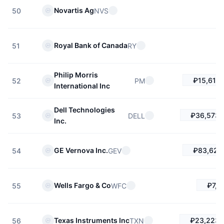
Novartis Ag
NVS
50
Royal Bank of Canada
RY
51
Philip Morris
₽15,613.
PM
52
International Inc
Dell Technologies
₽36,573.
DELL
53
Inc.
₽83,626
GE Vernova Inc.
GEV
54
₽7,2
Wells Fargo & Co
WFC
55
₽23,223.
Texas Instruments Inc
TXN
56