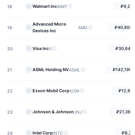
₽9,290
Walmart Inc
WMT
18
Advanced Micro
₽40,806.
AMD
19
Devices Inc
₽30,648.
Visa Inc
V
20
₽142,199.
ASML Holding NV
ASML
21
₽12,847
Exxon Mobil Corp
XOM
22
₽21,362
Johnson & Johnson
JNJ
23
₽8,317
Intel Corp
INTC
24