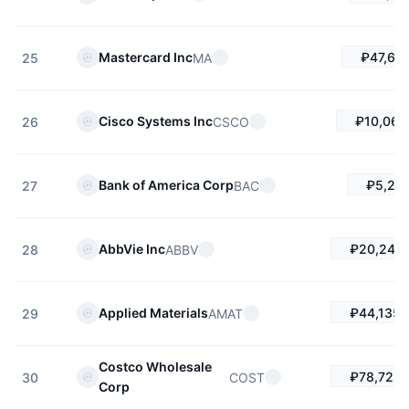
₽47,60
Mastercard Inc
MA
25
₽10,066
Cisco Systems Inc
CSCO
26
₽5,233
Bank of America Corp
BAC
27
₽20,247.
AbbVie Inc
ABBV
28
₽44,135.
Applied Materials
AMAT
29
Costco Wholesale
₽78,723.
COST
30
Corp