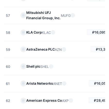
Mitsubishi UFJ
MUFG
57
Financial Group, Inc.
₽16,095.
KLA Corp
KLAC
58
₽13,391
AstraZeneca PLC
AZN
59
Shell plc
SHEL
60
₽16,056.
Arista Networks
ANET
61
₽28,493
American Express Co
AXP
62