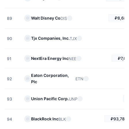
₽8,682
Walt Disney Co
DIS
89
Tjx Companies, Inc.
TJX
90
₽7,02
NextEra Energy Inc
NEE
91
Eaton Corporation,
ETN
92
Plc
Union Pacific Corp.
UNP
93
₽93,780.
BlackRock Inc
BLK
94