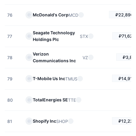
₽22,896.
McDonald's Corp
MCD
76
Seagate Technology
₽71,629
STX
77
Holdings Plc
Verizon
₽3,89
VZ
78
Communications Inc
₽14,915
T-Mobile Us Inc
TMUS
79
TotalEnergies SE
TTE
80
₽12,226
Shopify Inc
SHOP
81