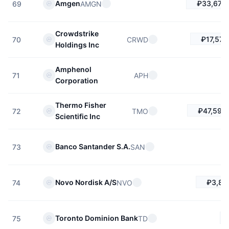
₽33,671.
Amgen
AMGN
69
Crowdstrike
₽17,576
CRWD
70
Holdings Inc
Amphenol
APH
71
Corporation
Thermo Fisher
₽47,599
TMO
72
Scientific Inc
Banco Santander S.A.
SAN
73
₽3,81
Novo Nordisk A/S
NVO
74
Toronto Dominion Bank
TD
75