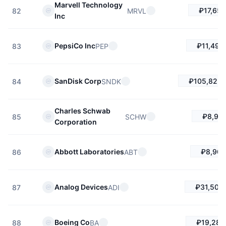
Marvell Technology
₽17,657
MRVL
82
Inc
₽11,490
PepsiCo Inc
PEP
83
₽105,825.
SanDisk Corp
SNDK
84
Charles Schwab
₽8,95
SCHW
85
Corporation
₽8,905
Abbott Laboratories
ABT
86
₽31,508
Analog Devices
ADI
87
₽19,280
Boeing Co
BA
88