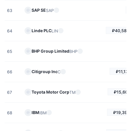
SAP SE
SAP
63
₽40,586.
Linde PLC
LIN
64
BHP Group Limited
BHP
65
₽11,134
Citigroup Inc
C
66
₽15,603
Toyota Motor Corp
TM
67
₽19,392
IBM
IBM
68