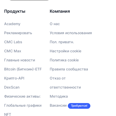
Продукты
Компания
Academy
О нас
Рекламировать
Условия использования
CMC Labs
Пол. приватн.
CMC Max
Настройки cookie
Главные новости
Политика cookie
Bitcoin (Биткоин)-ETF
Правила сообщества
Крипто-API
Отказ от
DexScan
ответственности
Физические активы:
Методика
Глобальные графики
Вакансии
Требуются!
NFT