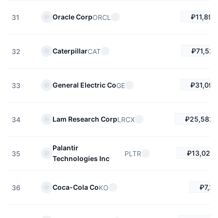
₽11,893
Oracle Corp
ORCL
31
₽71,521
Caterpillar
CAT
32
₽31,091
General Electric Co
GE
33
₽25,582.
Lam Research Corp
LRCX
34
Palantir
₽13,020.
PLTR
35
Technologies Inc
₽7,21
Coca-Cola Co
KO
36