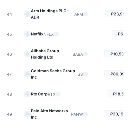
Arm Holdings PLC -
₽23,957
ARM
44
ADR
₽6,11
Netflix
NFLX
45
Alibaba Group
₽10,502.
BABA
46
Holding Ltd
Goldman Sachs Group
₽86,092
GS
47
Inc
₽18,567
Rtx Corp
RTX
48
Palo Alto Networks
₽30,195.
PANW
49
Inc