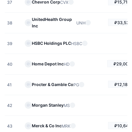
₽15,718
Chevron Corp
CVX
37
UnitedHealth Group
₽33,524
UNH
38
Inc
HSBC Holdings PLC
HSBC
39
₽29,003
Home Depot Inc
HD
40
₽12,180.
Procter & Gamble Co
PG
41
Morgan Stanley
MS
42
₽10,644
Merck & Co Inc
MRK
43