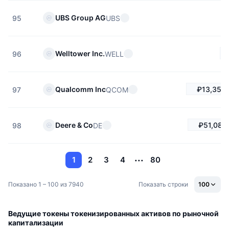
UBS Group AG
UBS
95
Welltower Inc.
WELL
96
₽13,354.
Qualcomm Inc
QCOM
97
₽51,086
Deere & Co
DE
98
1
2
3
4
80
Показано 1 – 100 из 7940
Показать строки
100
Ведущие токены токенизированных активов по рыночной
капитализации