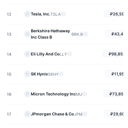
Предстоящие продажи
Ставки финансирования
Изучайте и зарабатывайте
₽26,596
Tesla, Inc.
TSLA
12
Календари
Berkshire Hathaway
₽43,410
BRK.B
13
Inc Class B
Календарь ICO
₽98,853.
Eli Lilly And Co
LLY
14
Календарь мероприятий
₽11,959
SK Hynix
SKHY
15
₽73,858.
Micron Technology Inc
MU
16
₽29,601.
JPmorgan Chase & Co
JPM
17