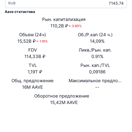
RUB
В тренде
Крипто-ETF
Подробнее
CMC MCP
Aave статистика
Новинка
Рын. капитализация
Bitcoin (Биткоин)-ETF
x402
Новости
110,2B ₽
3.85%
Крипто
Ethereum (Эфириум)-ETF
Объем (24ч)
Об./Р.кап (24 ч.)
Academy
15,52B ₽
14,09%
1.16%
Политика
FDV
Ликв./Рын. кап.
Технический анализ
Research
114,33B ₽
0.91%
Спорт
TVL
Рын. кап./TVL
RSI
Видео
1,19T ₽
0,09186
Финансы
MACD
Общ. предложение
Максимальное предложение
Глоссарий
16M AAVE
--
Технологии
Оборотное предложение
Деривативы
Промоакции
15,42M AAVE
NFT
Обзор
Аирдропы
Website
Whitepaper
Сайт
Общая статистика NFT
Ликвидации
Бриллиантовые вознаграждения