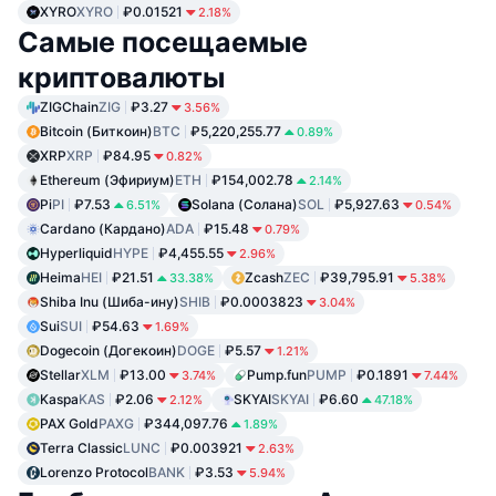
XYRO
XYRO
₽0.01521
2.18%
Самые посещаемые
криптовалюты
ZIGChain
ZIG
₽3.27
3.56%
Bitcoin (Биткоин)
BTC
₽5,220,255.77
0.89%
XRP
XRP
₽84.95
0.82%
Ethereum (Эфириум)
ETH
₽154,002.78
2.14%
Pi
PI
₽7.53
Solana (Солана)
SOL
₽5,927.63
6.51%
0.54%
Cardano (Кардано)
ADA
₽15.48
0.79%
Hyperliquid
HYPE
₽4,455.55
2.96%
Heima
HEI
₽21.51
Zcash
ZEC
₽39,795.91
33.38%
5.38%
Shiba Inu (Шиба-ину)
SHIB
₽0.0003823
3.04%
Sui
SUI
₽54.63
1.69%
Dogecoin (Догекоин)
DOGE
₽5.57
1.21%
Stellar
XLM
₽13.00
Pump.fun
PUMP
₽0.1891
3.74%
7.44%
Kaspa
KAS
₽2.06
SKYAI
SKYAI
₽6.60
2.12%
47.18%
PAX Gold
PAXG
₽344,097.76
1.89%
Terra Classic
LUNC
₽0.003921
2.63%
Lorenzo Protocol
BANK
₽3.53
5.94%