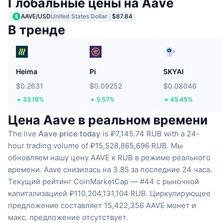
Глобальные цены на Aave
AAVE/USD
United States Dollar
$87.84
В тренде
Heima
Pi
SKYAI
$0.2631
$0.09252
$0.08046
33.16%
5.57%
45.45%
Цена Aave в реальном времени
The live
Aave price today
is ₽7,145.74 RUB with a 24-
hour trading volume of ₽15,528,865,696 RUB.
Мы
обновляем нашу цену AAVE к RUB в режиме реального
времени.
Aave снизилась на 3.85 за последние 24 часа.
Текущий рейтинг CoinMarketCap — #44 с рыночной
капитализацией ₽110,204,131,104 RUB.
Циркулирующее
предложение составляет 15,422,356 AAVE монет
и
макс. предложение отсутствует.