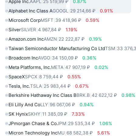
Apple Inc.
AAPL
25 519,99 ₽
0.87%
Alphabet Inc Class A
GOOGL
29 214,66 ₽
0.91%
Microsoft Corp
MSFT
39 418,96 ₽
0.59%
Silver
SILVER
4 967,84 ₽
1.19%
Amazon.com Inc
AMZN
22 222,87 ₽
0.19%
Taiwan Semiconductor Manufacturing Co Ltd
TSM
33 376,
Broadcom Inc
AVGO
34 150,09 ₽
0.36%
Meta Platforms, Inc.
META
47 907,19 ₽
0.02%
SpaceX
SPCX
8 759,44 ₽
0.55%
Tesla, Inc.
TSLA
25 983,44 ₽
0.67%
Berkshire Hathaway Inc Class B
BRK.B
42 622,12 ₽
0.98%
Eli Lilly And Co
LLY
96 067,06 ₽
0.94%
SK Hynix
SKHY
11 385,09 ₽
7.33%
JPmorgan Chase & Co
JPM
29 535,34 ₽
1.06%
Micron Technology Inc
MU
68 582,38 ₽
5.61%