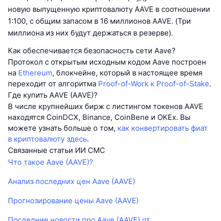
новую выпущенную криптовалюту AAVE в соотношении
1:100, с общим запасом в 16 миллионов AAVE. (Три
миллиона из них будут держаться в резерве).
Как обеспечивается безопасность сети Aave?
Протокол с открытым исходным кодом Aave построен
на
Ethereum
, блокчейне, который в настоящее время
переходит от алгоритма
Proof-of-Work к Proof-of-Stake
.
Где купить AAVE (AAVE)?
В числе крупнейших бирж с листингом токенов AAVE
находятся CoinDCX, Binance, CoinBene и OKEx. Вы
можете узнать больше о том,
как конвертировать фиат
в криптовалюту здесь
.
Связанные статьи ИИ CMC
Что такое Aave (AAVE)?
Анализ последних цен Aave (AAVE)
Прогнозирование цены Aave (AAVE)
Последние новости про Aave (AAVE) от