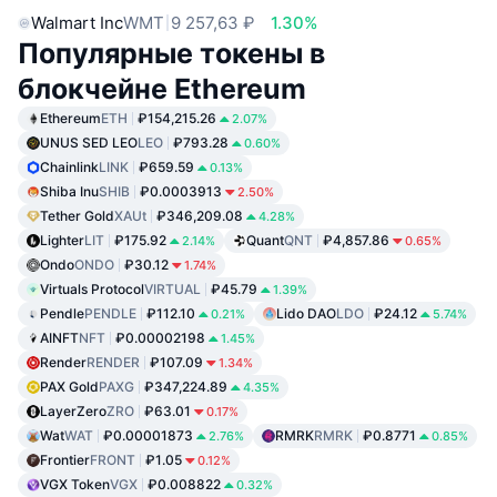
Walmart Inc
WMT
9 257,63 ₽
1.30%
Популярные токены в
блокчейне Ethereum
Ethereum
ETH
₽154,215.26
2.07%
UNUS SED LEO
LEO
₽793.28
0.60%
Chainlink
LINK
₽659.59
0.13%
Shiba Inu
SHIB
₽0.0003913
2.50%
Tether Gold
XAUt
₽346,209.08
4.28%
Lighter
LIT
₽175.92
Quant
QNT
₽4,857.86
2.14%
0.65%
Ondo
ONDO
₽30.12
1.74%
Virtuals Protocol
VIRTUAL
₽45.79
1.39%
Pendle
PENDLE
₽112.10
Lido DAO
LDO
₽24.12
0.21%
5.74%
AINFT
NFT
₽0.00002198
1.45%
Render
RENDER
₽107.09
1.34%
PAX Gold
PAXG
₽347,224.89
4.35%
LayerZero
ZRO
₽63.01
0.17%
Wat
WAT
₽0.00001873
RMRK
RMRK
₽0.8771
2.76%
0.85%
Frontier
FRONT
₽1.05
0.12%
VGX Token
VGX
₽0.008822
0.32%