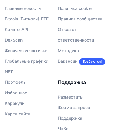
Главные новости
Политика cookie
Bitcoin (Биткоин)-ETF
Правила сообщества
Крипто-API
Отказ от
DexScan
ответственности
Физические активы:
Методика
Глобальные графики
Вакансии
Требуются!
NFT
Поддержка
Портфель
Избранное
Разместить
Каракули
Форма запроса
Карта сайта
Поддержка
ЧаВо