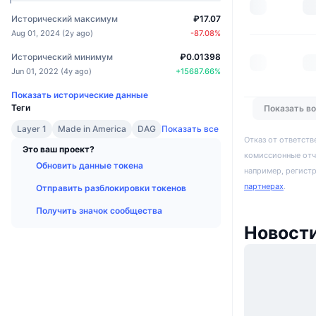
Исторический максимум
₽17.07
Aug 01, 2024
(
2y ago
)
-87.08
%
Исторический минимум
₽0.01398
Jun 01, 2022
(
4y ago
)
+
15687.66
%
Показать исторические данные
Теги
Показать в
Layer 1
Made in America
DAG
Показать все
Отказ от ответств
Это ваш проект?
комиссионные отч
Обновить данные токена
например, регист
партнерах
.
Отправить разблокировки токенов
Получить значок сообщества
Новост