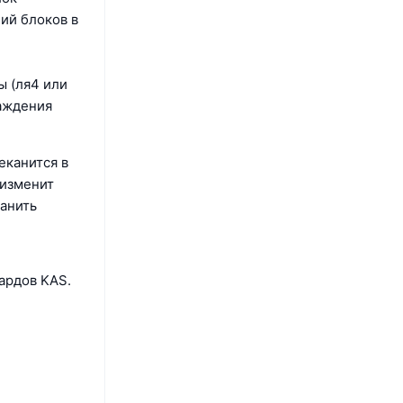
ний блоков в
ы (ля4 или
раждения
еканится в
 изменит
ранить
ардов KAS.