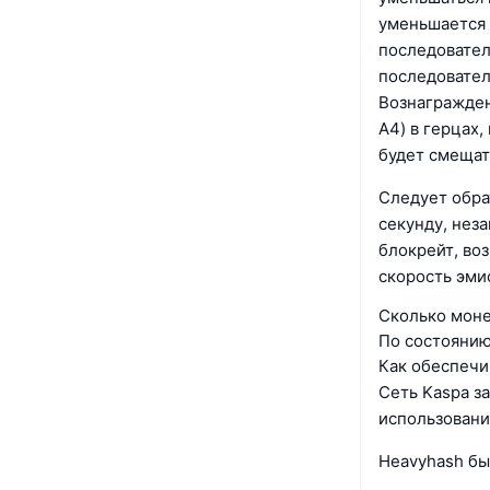
уменьшается в
последовател
последовател
Вознагражден
A4) в герцах
будет смещать
Следует обрат
секунду, нез
блокрейт, во
скорость эми
Сколько моне
По состоянию
Как обеспечи
Сеть Kaspa з
использовани
Heavyhash бы