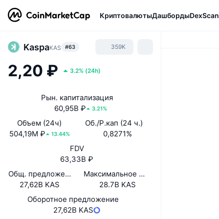
Криптовалюты
Дашборды
DexScan
Kaspa
359K
#63
KAS
2,20 ₽
3.2%
(
24h
)
Рын. капитализация
60,95B ₽
3.21%
Объем (24ч)
Об./Р.кап (24 ч.)
504,19M ₽
0,8271%
13.44%
FDV
63,33B ₽
Общ. предложение
Максимальное предложение
27,62B KAS
28.7B KAS
Оборотное предложение
27,62B KAS