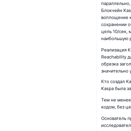
параллельно,
Блокчейн Kas
воплощение к
сохранении о
цель 10/сек,
наибольшую р
Реализация K
Reachability 
обрезка загол
значительно 
Кто создал K
Kaspa была з
Тем не менее
кодом, без ц
Основатель п
исследовател