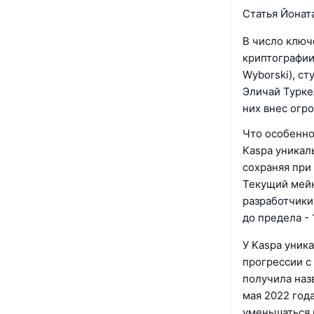
Статья Йоната
В число ключ
криптографии
Wyborski), ст
Эличай Туркел
них внес огр
Что особенно
Kaspa уникал
сохраняя при
Текущий мейн
разработчики
до предела - 
У Kaspa уник
прогрессии с
получила назв
мая 2022 года
уменьшаться в