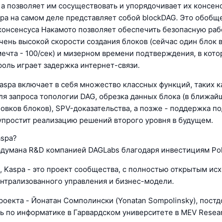
 а позволяет им сосуществовать и упорядочивает их консен
pa на самом деле представляет собой blockDAG. Это обобщ
онсенсуса Накамото позволяет обеспечить безопасную раб
чень высокой скорости создания блоков (сейчас один блок в
 мечта - 100/сек) и мизерном времени подтверждения, в кот
оль играет задержка интернет-связи.
aspa включает в себя множество классных функций, таких к
для запроса топологии DAG, обрезка данных блока (в ближай
овков блоков), SPV-доказательства, а позже - поддержка по
упростит реализацию решений второго уровня в будущем.
aspa?
адумана R&D компанией DAGLabs благодаря инвестициям Pol
, Kaspa - это проект сообщества, с полностью открытым ис
ентрализованного управления и бизнес-модели.
роекта - Йонатан Сомполински (Yonatan Sompolinsky), постд
ь по информатике в Гарвардском университете в MEV Resea