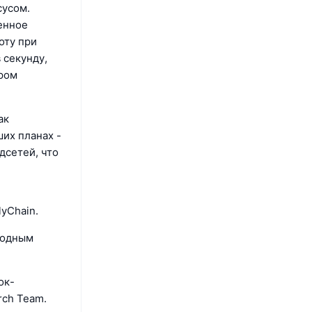
сусом.
енное
оту при
 секунду,
ором
ак
ших планах -
дсетей, что
yChain.
ходным
ок-
rch Team.