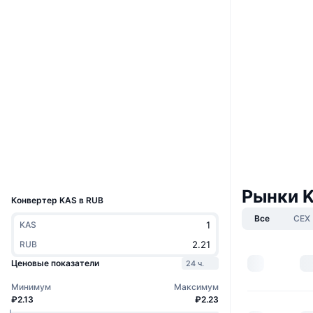
Boost
Website
Whitepaper
Сайт
Социальные сети
4.2
Рейтинг (CertiK)
explorer.kaspa.org
Проводники
Кошельки
UCID
20396
Рынки 
Конвертер KAS в RUB
Все
CEX
KAS
RUB
Ценовые показатели
24 ч.
Минимум
Максимум
₽2.13
₽2.23