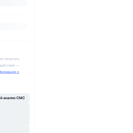
ет получать
 действий —
формации о
й анализ CMC