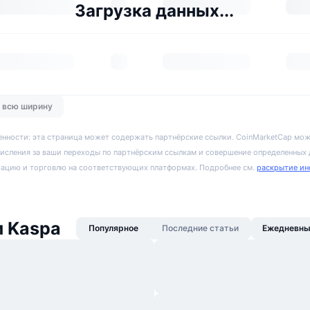
Загрузка данных...
о всю ширину
енности: эта страница может содержать партнёрские ссылки. CoinMarketCap мож
исления за ваши переходы по партнёрским ссылкам и совершение определенных
рацию и торговлю на соответствующих платформах. Подробнее см.
раскрытие ин
и Kaspa
Популярное
Последние статьи
Ежедневны