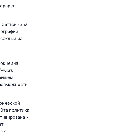
epaper.
 Саттон (Shai
тографии
 каждый из
локчейна,
f-work.
нейшем
 возможности
трической
 Эта политика
ктивирована 7
ет
лок