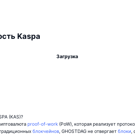
ость Kaspa
Загрузка
a
SPA (KAS)?
криптовалюта
proof-of-work
(PoW), которая реализует прото
 традиционных
блокчейнов
, GHOSTDAG не отвергает
блоки
,