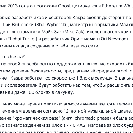
на 2013 года о протоколе Ghost цитируется в Ethereum Whit
евых разработчиков и соавторов Kaspa входят докторант по
 Шай Выборски (Shai Wyborski), магистр информатики Майкл
удент информатики Майк Зак (Mike Zak), исследователь крип
ь (Elichai Turkel) и разработчик Ори Ньюман (Ori Newman) -
омный вклад в создание и стабилизацию сети.
го в Kaspa?
ьна своей способностью поддерживать высокую скорость б
 этом уровень безопасности, предлагаемый средами proof-o
нет Kaspa работает со скоростью 1 блок в секунду. В даль
 и исследователи будут работать над тем, чтобы расширить
10 или даже 100 блоках в секунду.
альная монетарная политика: эмиссия уменьшается в геоме
 течением времени согласно 12-нотной музыкальной шкале.
ание "хроматическая фаза" (англ. chromatic phase) и была а
 с вознаграждением за блок в 440 KAS. Награда за блок буд
двое один раз в год, но плавно: каждый месяц награда за б