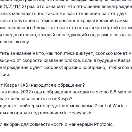
 (1/2)^(1/12) раз. Это означает, что отношение вознагражде
ьных месяцах точно такое же, как отношение частот двух
ьных полутонов в темперированной хроматической гамме.
ие начального блока - это частота ноты ля четвертой октав
, и следовательно, каждый последующий год размер вознаг
ся на октаву.
ить внимание на то, как политика диктует, сколько монет ч
ависимо от скорости создания блоков. Если в будущем Kaspa
знаграждение будет скорректировано сообразно, чтобы сох
ссии.
т Kaspa (KAS) находится в обращении?
 на июнь 2022 года в обращении находится около 8,5 милли
вается безопасность сети Kaspa?
ащищают майнеры посредством механизма Proof of Work с
ем алгоритма под названием k-Heavyhash.
л выбран для совместимости с майнерами Photonic.