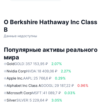
О Berkshire Hathaway Inc Class
B
Данные недоступны
Популярные активы реального
мира
Gold
GOLD
357 153,95 ₽
2.07%
Nvidia Corp
NVDA
18 409,06 ₽
2.27%
Apple Inc.
AAPL
25 766,6 ₽
0.29%
Alphabet Inc Class A
GOOGL
29 187,22 ₽
0.96%
Microsoft Corp
MSFT
41 089,7 ₽
0.03%
Silver
SILVER
5 229,64 ₽
3.05%