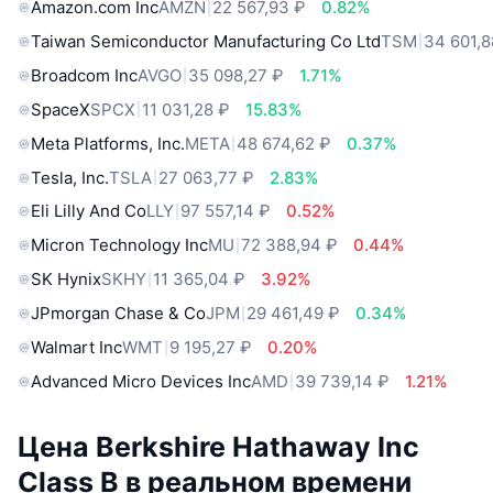
Amazon.com Inc
AMZN
22 567,93 ₽
0.82%
Taiwan Semiconductor Manufacturing Co Ltd
TSM
34 601,8
Broadcom Inc
AVGO
35 098,27 ₽
1.71%
SpaceX
SPCX
11 031,28 ₽
15.83%
Meta Platforms, Inc.
META
48 674,62 ₽
0.37%
Tesla, Inc.
TSLA
27 063,77 ₽
2.83%
Eli Lilly And Co
LLY
97 557,14 ₽
0.52%
Micron Technology Inc
MU
72 388,94 ₽
0.44%
SK Hynix
SKHY
11 365,04 ₽
3.92%
JPmorgan Chase & Co
JPM
29 461,49 ₽
0.34%
Walmart Inc
WMT
9 195,27 ₽
0.20%
Advanced Micro Devices Inc
AMD
39 739,14 ₽
1.21%
Цена Berkshire Hathaway Inc
Class B в реальном времени