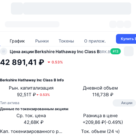
Криптовалюты
Дашборды
Криптовалюты
Купить 
График
Рынки
Токены
О прилож.
DexScan
Рынки
Рейтинг
Цена акции Berkshire Hathaway Inc Class B
#
13
BRK.B
42 891,41 ₽
0.53%
Сигналы
Биржи
Категории
New
Обзор рынка
Тренды
Сообщество
Исторические "снимки"
Спотовый рынок
Централизованные биржи
Berkshire Hathaway Inc Class B Info
Рын. капитализация
Дневной объем
Новый
Лента
API
Разблокировки токенов
Количество криптовалют
92,51T ₽
116,73B ₽
Spot
0.53%
Тип актива
Акции
Лидеры роста
Темы
Доходность
Продукты
Казначейства Bitcoin (Биткоин)
Данные по токензированным акциям
Деривативы
API
Ср. ток. цена
Разница в цене
Мем-обозреватель
42,68K ₽
+209,86 ₽(-0.49%)
Прямые эфиры
Физические активы:
Казначейства BNB
Продукты
Крипто-API
Децентрализованные биржи
Кап. токенизированного рынка
Ток. объем (24 ч)