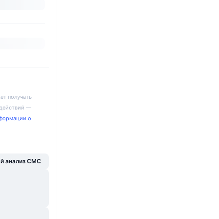
ет получать
 действий —
формации о
й анализ CMC