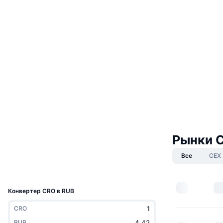
Boost
Сайт
Website
Whitepaper
Социальные сети
0xa0b7...34450b
Контракты
4.4
Рейтинг (CertiK)
Аудиты
explorer.cronos.org
Проводники
Рынки 
Кошельки
Все
CEX
UCID
3635
Конвертер CRO в RUB
CRO
RUB