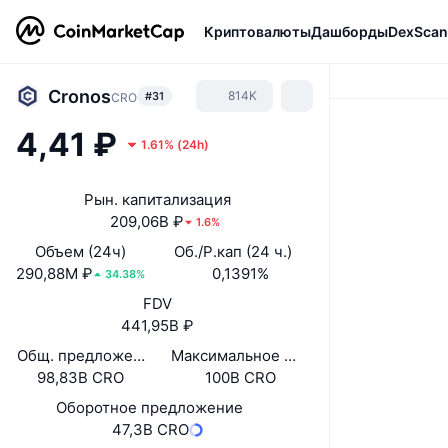
Криптовалюты
Дашборды
DexScan
Cronos
814K
#31
CRO
4,41 ₽
1.61%
(
24h
)
Рын. капитализация
209,06B ₽
1.6%
Объем (24ч)
Об./Р.кап (24 ч.)
290,88M ₽
0,1391%
34.38%
FDV
441,95B ₽
Общ. предложение
Максимальное предложение
98,83B CRO
100B CRO
Оборотное предложение
47,3B CRO