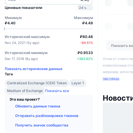
Ценовые показатели
24 ч.
Минимум
Максимум
₽4.40
₽4.49
Исторический максимум
₽80.48
Nov 24, 2021
(
5y ago
)
-94.51
%
Показать в
Исторический минимум
₽0.9533
Отказ от ответств
Dec 17, 2018
(
8y ago
)
+
363.62
%
комиссионные отч
Показать исторические данные
например, регист
Теги
партнерах
.
Centralized Exchange (CEX) Token
Layer 1
Medium of Exchange
Показать все
Новости
Это ваш проект?
Обновить данные токена
Отправить разблокировки токенов
Получить значок сообщества