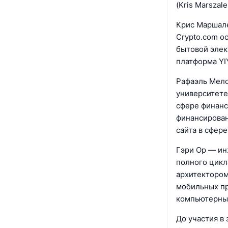
(Kris Marszal
Крис Маршале
Crypto.com о
бытовой элек
платформа YI
Рафаэль Мело
университете
сфере финанс
финансирован
сайта в сфер
Гэри Ор — ин
полного цикла
архитектором
мобильных пр
компьютерных
До участия в