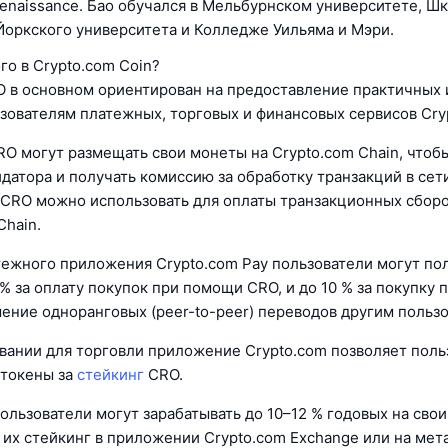
Renaissance. Бао обучался в Мельбурнском университете, Ш
оркского университета и Колледже Уильяма и Мэри.
го в Crypto.com Coin?
 в основном ориентирован на предоставление практичных 
зователям платежных, торговых и финансовых сервисов Cry
O могут размещать свои монеты на Crypto.com Chain, чтоб
датора и получать комиссию за обработку транзакций в сет
 CRO можно использовать для оплаты транзакционных сборо
Chain.
тежного приложения Crypto.com Pay пользователи могут по
 % за оплату покупок при помощи CRO, и до 10 % за покупку
шение одноранговых (peer-to-peer) переводов другим польз
вании для торговли приложение Crypto.com позволяет пол
 токены за
стейкинг
CRO.
пользователи могут зарабатывать до 10–12 % годовых на сво
а их стейкинг в приложении Crypto.com Exchange или на ме