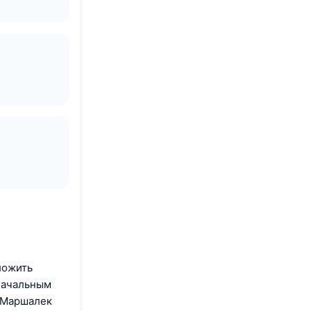
ложить
начальным
с Маршалек