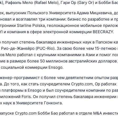
ek), Рафаэль Мело (Rafael Melo), Гэри Ор (Gary Or) и Бобби Ба
к, выпускник Польского Университета Адама Мицкевича, до
сновал и возглавлял три компании: бизнес по разработке и п
троники Starline Polska, геолокационное мобильное прило
YI и компания в сфере электронной коммерции BEECRAZY.
 получил степень бакалавра инженерных наук в Папском к
 Рио-де-Жанейро (PUC-Rio). За свою более чем 15-летнюю 
ов Мело работал с крупными компаниями в Азии и помог по
ие в размере более 50 миллионов австралийских долларов 
е социальной коммерции Ensogo.
женер-программист с более чем девятилетним опытом раз
. До того, как стать соучредителем Crypto.com, Ор работах
 платформы в Ensogo и был соучредителем компании по ра
иложений Foris. Он получил степень бакалавра инженерии 
 наук в Университете Гонконга.
 запуске Crypto.com Бобби Бао работал в отделе M&A инвес