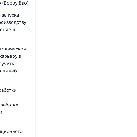
о (Bobby Bao).
 запуска
роизводству
жение и
атолическом
карьеру в
лучить
для веб-
работки
зработке
и
тиционного