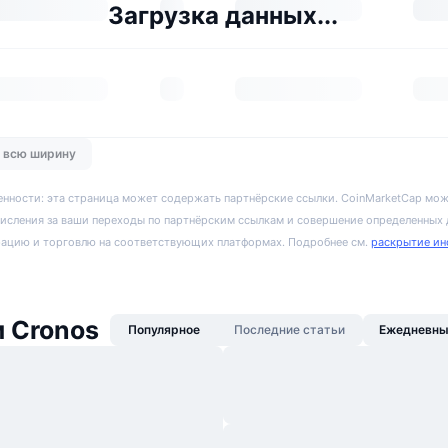
Загрузка данных...
о всю ширину
енности: эта страница может содержать партнёрские ссылки. CoinMarketCap мож
исления за ваши переходы по партнёрским ссылкам и совершение определенных
рацию и торговлю на соответствующих платформах. Подробнее см.
раскрытие ин
 Cronos
Популярное
Последние статьи
Ежедневны