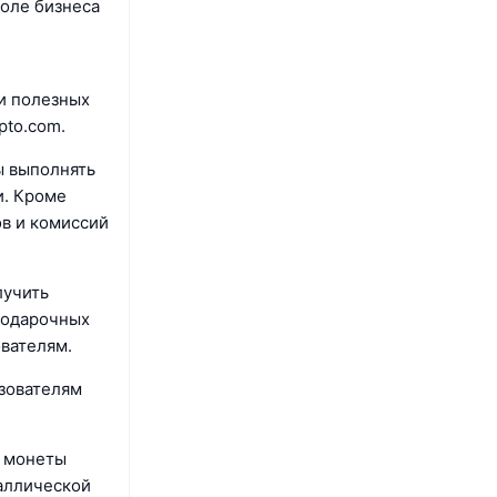
коле бизнеса
и полезных
pto.com.
ы выполнять
и. Кроме
в и комиссий
лучить
 подарочных
ователям.
ьзователям
и монеты
таллической