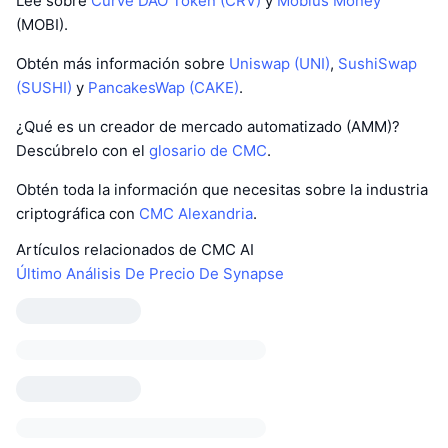
Lee sobre
Curve DAO Token (CRV)
y
Mobius Money
(MOBI).
Obtén más información sobre
Uniswap (UNI)
,
SushiSwap
(SUSHI)
y
PancakesWap (CAKE)
.
¿Qué es un creador de mercado automatizado (AMM)?
Descúbrelo con el
glosario de CMC
.
Obtén toda la información que necesitas sobre la industria
criptográfica con
CMC Alexandria
.
Artículos relacionados de CMC AI
Último Análisis De Precio De Synapse