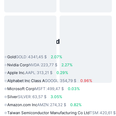
Activos del Mundo Real
Populares
Gold
GOLD
4341,45 $
2.07%
Nvidia Corp
NVDA
223,77 $
2.27%
Apple Inc.
AAPL
313,21 $
0.29%
Alphabet Inc Class A
GOOGL
354,79 $
0.96%
Microsoft Corp
MSFT
499,47 $
0.03%
Silver
SILVER
63,57 $
3.05%
Amazon.com Inc
AMZN
274,32 $
0.82%
Taiwan Semiconductor Manufacturing Co Ltd
TSM
420,61 $