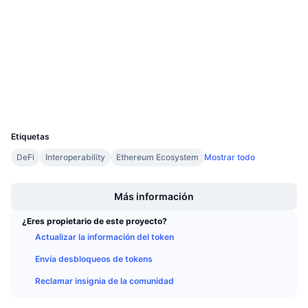
4.2
Próximas ventas
Calificación (CertiK)
Tasas de financiación
Aprende y Gana
Auditorias
etherscan.io
Calendarios
Exploradores
Carteras
Calendario de ICO
UCID
12147
Calendario de eventos
Etiquetas
DeFi
Interoperability
Ethereum Ecosystem
Mostrar todo
Boost
Más información
¿Eres propietario de este proyecto?
Actualizar la información del token
Envía desbloqueos de tokens
Reclamar insignia de la comunidad