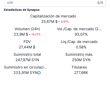
USD
Tendencias
ETF de criptomonedas
Aprender
CMC MCP
Estadísticas de Synapse
Nuevo
Capitalización de mercado
ETF de Bitcoin
x402
Noticias
25,67M $
8.97%
Cripto
ETF de Ethereum
Volumen (24h)
Vol./Cap. de mercado (24 h)
Academia
23,9M $
93,07%
14.27%
Política
FDV
Liq./Cap. de mercado
Análisis técnico
Investigación
27,44M $
0.58%
Deportes
Suministro total
Suministro máx.
RSI
Vídeos
247,97M SYN
250M SYN
Finanzas
MACD
Suministro en circulación
Titulares
Glosario
233,91M SYN
277,66K
Tecnología
Web
Website
Whitepaper
Derivados
Campañas
NFT
Redes Sociales
Vista general
Airdrops
Estadísticas generales de NFT
0x0f2D...FD9F29
Contratos
Liquidaciones
Recompensas de diamante