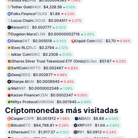
Shiba Inu
SHIB
$0.000004593
1.04%
Tether Gold
XAUt
$4,328.59
0.10%
Folks Finance
FOLKS
$1.86
4.23%
Locus Chain
LOCUS
$0.004511
2.27%
Renzo
REZ
$0.002777
5.52%
Dogelon Mars
ELON
$0.00000002716
2.05%
Status
SNT
$0.005518
Uquid Coin
UQC
$2.70
0.55%
0.05%
iExec RLC
RLC
$0.2794
2.12%
Isiklar Coin
ISIKC
$0.2308
0.10%
iShares Silver Trust Tokenized ETF (Ondo)
SLVon
$57.67
0.23%
SwftCoin
SWFTC
$0.002467
0.83%
Geeq
GEEQ
$0.002677
0.88%
Sharpe AI
SAI
$0.0008945
0.44%
Wat
WAT
$0.0000002348
1.09%
Kaizen Finance
KZEN
$0.0002347
0.05%
Niftyx Protocol
SHROOM
$0.001945
0.00%
Criptomonedas más visitadas
Casper
CSPR
$0.001912
ADI
ADI
$6.89
1.98%
0.04%
Bitcoin
BTC
$64,798.81
XRP
XRP
$1.04
0.26%
0.60%
Ethereum
ETH
$1,917.37
Pi
PI
$0.0912
0.12%
0.24%