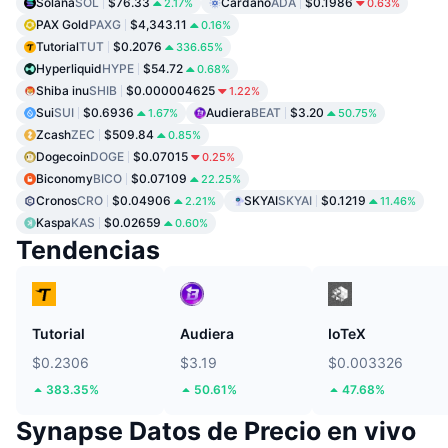
Solana
SOL
$76.33
Cardano
ADA
$0.1986
2.17%
0.63%
PAX Gold
PAXG
$4,343.11
0.16%
Tutorial
TUT
$0.2076
336.65%
Hyperliquid
HYPE
$54.72
0.68%
Shiba inu
SHIB
$0.000004625
1.22%
Sui
SUI
$0.6936
Audiera
BEAT
$3.20
1.67%
50.75%
Zcash
ZEC
$509.84
0.85%
Dogecoin
DOGE
$0.07015
0.25%
Biconomy
BICO
$0.07109
22.25%
Cronos
CRO
$0.04906
SKYAI
SKYAI
$0.1219
2.21%
11.46%
Kaspa
KAS
$0.02659
0.60%
Tendencias
Tutorial
Audiera
IoTeX
$0.2306
$3.19
$0.003326
383.35%
50.61%
47.68%
Synapse Datos de Precio en vivo