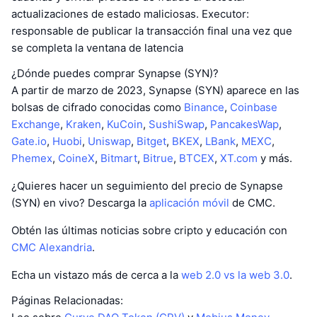
actualizaciones de estado maliciosas. Executor:
responsable de publicar la transacción final una vez que
se completa la ventana de latencia
¿Dónde puedes comprar Synapse (SYN)?
A partir de marzo de 2023, Synapse (SYN) aparece en las
bolsas de cifrado conocidas como
Binance
,
Coinbase
Exchange
,
Kraken
,
KuCoin
,
SushiSwap
,
PancakesWap
,
Gate.io
,
Huobi
,
Uniswap
,
Bitget
,
BKEX
,
LBank
,
MEXC
,
Phemex
,
CoineX
,
Bitmart
,
Bitrue
,
BTCEX
,
XT.com
y más.
¿Quieres hacer un seguimiento del precio de Synapse
(SYN) en vivo? Descarga la
aplicación móvil
de CMC.
Obtén las últimas noticias sobre cripto y educación con
CMC Alexandria
.
Echa un vistazo más de cerca a la
web 2.0 vs la web 3.0
.
Páginas Relacionadas: