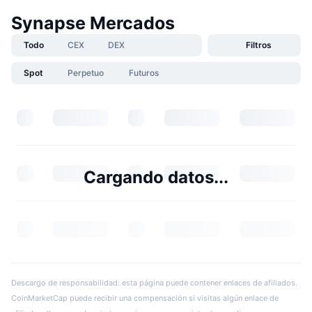
Synapse Mercados
Todo
CEX
DEX
Filtros
Spot
Perpetuo
Futuros
Cargando datos...
Descargo de responsabilidad: esta página puede contener enlaces de afiliados.
CoinMarketCap puede recibir una compensación si visitas algún enlace de