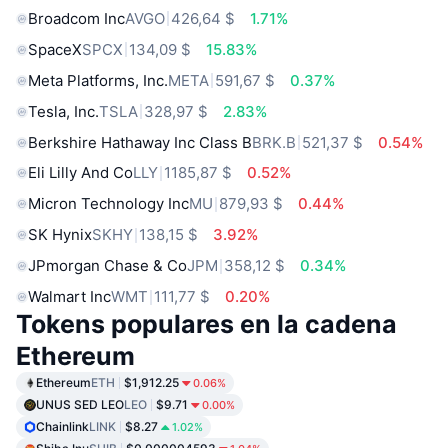
Broadcom Inc
AVGO
426,64 $
1.71%
SpaceX
SPCX
134,09 $
15.83%
Meta Platforms, Inc.
META
591,67 $
0.37%
Tesla, Inc.
TSLA
328,97 $
2.83%
Berkshire Hathaway Inc Class B
BRK.B
521,37 $
0.54%
Eli Lilly And Co
LLY
1185,87 $
0.52%
Micron Technology Inc
MU
879,93 $
0.44%
SK Hynix
SKHY
138,15 $
3.92%
JPmorgan Chase & Co
JPM
358,12 $
0.34%
Walmart Inc
WMT
111,77 $
0.20%
Tokens populares en la cadena
Ethereum
Ethereum
ETH
$1,912.25
0.06%
UNUS SED LEO
LEO
$9.71
0.00%
Chainlink
LINK
$8.27
1.02%