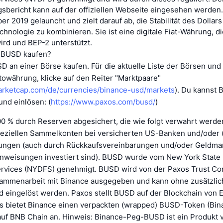
bericht kann auf der offiziellen Webseite eingesehen werde
r 2019 gelauncht und zielt darauf ab, die Stabilität des Dollars
hnologie zu kombinieren. Sie ist eine digitale Fiat-Währung, d
rd und BEP-2 unterstützt.
 BUSD kaufen?
D an einer Börse kaufen. Für die aktuelle Liste der Börsen un
towährung, klicke auf den Reiter "Marktpaare"
marketcap.com/de/currencies/binance-usd/markets
). Du kannst 
nd einlösen: (
https://www.paxos.com/busd/
)
0 % durch Reserven abgesichert, die wie folgt verwahrt werden:
peziellen Sammelkonten bei versicherten US-Banken und/oder (
ngen (auch durch Rückkaufsvereinbarungen und/oder Geldmar
nweisungen investiert sind). BUSD wurde vom New York State
Services (NYDFS) genehmigt. BUSD wird von der Paxos Trust C
sammenarbeit mit Binance ausgegeben und kann ohne zusätzli
nd eingelöst werden. Paxos stellt BUSD auf der Blockchain von 
s bietet Binance einen verpackten (wrapped) BUSD-Token (Bi
auf BNB Chain an. Hinweis: Binance-Peg-BUSD ist ein Produkt 