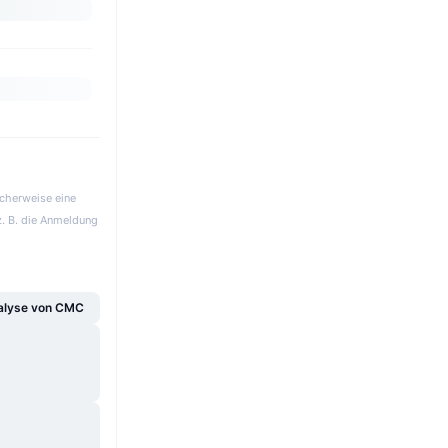
icherweise eine
z. B. die Anmeldung
alyse von CMC