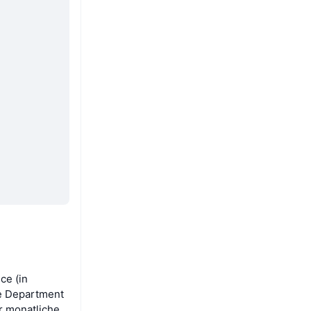
ce (in
te Department
r monatliche