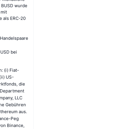
n. BUSD wurde
 mit
ie als ERC-20
d Handelspaare
BUSD bei
 (i) Fiat-
ii) US-
ktfonds, die
 Department
ompany, LLC
che Gebühren
Ethereum aus.
nance-Peg
von Binance,