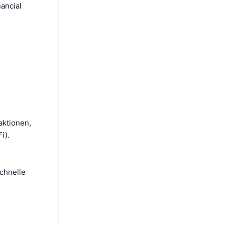
ancial
aktionen,
i).
chnelle