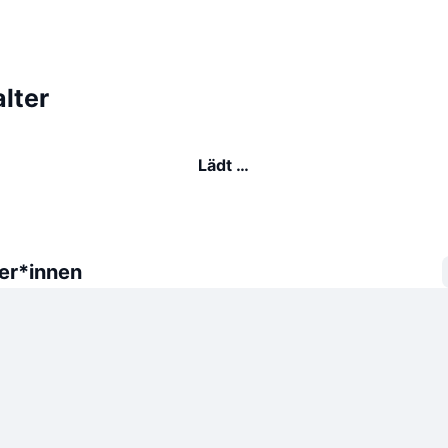
lter
Lädt …
er*innen