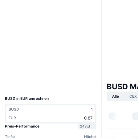
Website
Website
Soziale Medien
0x4Fab...3C7C53
Verträge
4.4
Bewertung (CertiK)
explorer.bnbchain.org
Explorer
Wallets
BUSD M
UCID
4687
Alle
CEX
BUSD in EUR umrechnen
BUSD
EUR
Preis-Performance
24Std
Tiefst
Höchst