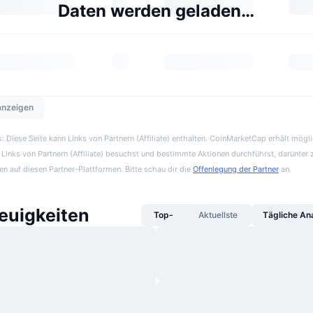
Daten werden geladen…
 anzeigen
 Diese Seite kann Links von Partnern (Affiliate) enthalten. CoinMarketCap erhält mögl
Links von Partnern (Affiliate) besuchst und bestimmte Aktionen durchführst, darunter 
en auf diesen Partner-Plattformen. Bitte schau dir die
Offenlegung der Partner
an.
uigkeiten
Top-
Aktuellste
Tägliche An