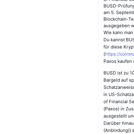
BUSD-Prüfungs
am 5. Septembe
Blockchain-Tec
ausgegeben wi
Wie kann man
Du kannst BUS
für diese Kryp
(
https://coin
Paxos kaufen u
BUSD ist zu 10
Bargeld auf s
Schatzanweisu
in US-Schatza
of Financial 
(Paxos) in Zu
ausgestellt u
Darüber hinau
(Anbindung)) 