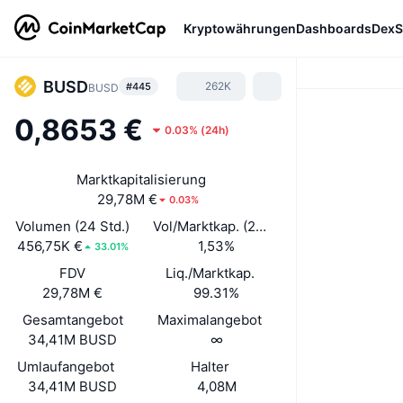
Kryptowährungen
Dashboards
DexS
BUSD
262K
#445
BUSD
0,8653 €
0.03%
(
24h
)
Marktkapitalisierung
29,78M €
0.03%
Volumen (24 Std.)
Vol/Marktkap. (24 h)
456,75K €
1,53%
33.01%
FDV
Liq./Marktkap.
29,78M €
99.31%
Gesamtangebot
Maximalangebot
34,41M BUSD
∞
Umlaufangebot
Halter
34,41M BUSD
4,08M