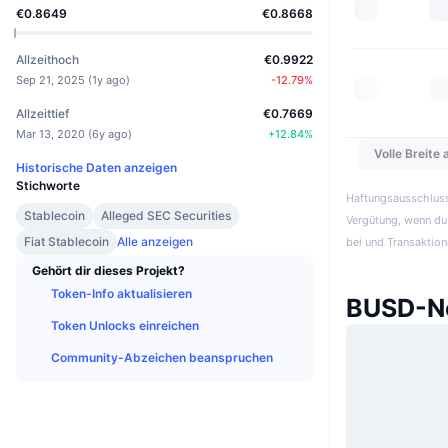
€0.8649
€0.8668
Allzeithoch
€0.9922
Sep 21, 2025
(
1y ago
)
-12.79
%
Allzeittief
€0.7669
Mar 13, 2020
(
6y ago
)
+
12.84
%
Volle Breite
Historische Daten anzeigen
Stichworte
Haftungsausschluss:
Stablecoin
Alleged SEC Securities
Vergütung, wenn du 
Fiat Stablecoin
Alle anzeigen
bei und Transaktion
Gehört dir dieses Projekt?
Token-Info aktualisieren
BUSD-Ne
Token Unlocks einreichen
Community-Abzeichen beanspruchen