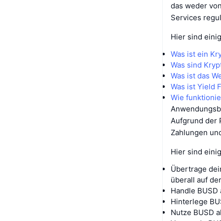
das weder von
Services regul
Hier sind eini
Was ist ein K
Was sind Kryp
Was ist das W
Was ist Yield 
Wie funktioni
Anwendungsb
Aufgrund der P
Zahlungen und
Hier sind ein
Übertrage dei
überall auf de
Handle BUSD 
Hinterlege BU
Nutze BUSD al