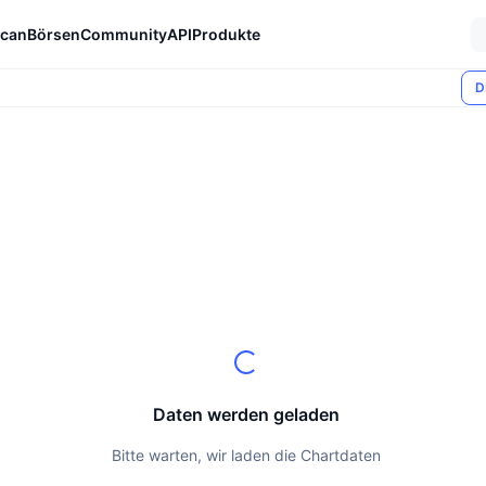
can
Börsen
Community
API
Produkte
D
Daten werden geladen
Bitte warten, wir laden die Chartdaten