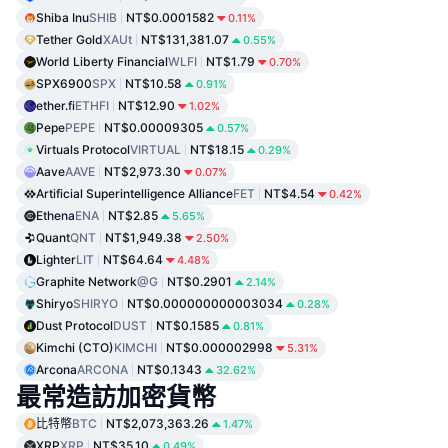
Shiba Inu
SHIB
NT$0.0001582
0.11%
Tether Gold
XAUt
NT$131,381.07
0.55%
World Liberty Financial
WLFI
NT$1.79
0.70%
SPX6900
SPX
NT$10.58
0.91%
ether.fi
ETHFI
NT$12.90
1.02%
Pepe
PEPE
NT$0.00009305
0.57%
Virtuals Protocol
VIRTUAL
NT$18.15
0.29%
Aave
AAVE
NT$2,973.30
0.07%
Artificial Superintelligence Alliance
FET
NT$4.54
0.42%
Ethena
ENA
NT$2.85
5.65%
Quant
QNT
NT$1,949.38
2.50%
Lighter
LIT
NT$64.64
4.48%
Graphite Network
@G
NT$0.2901
2.14%
Shiryo
SHIRYO
NT$0.000000000003034
0.28%
Dust Protocol
DUST
NT$0.1585
0.81%
Kimchi (CTO)
KIMCHI
NT$0.000002998
5.31%
Arcona
ARCONA
NT$0.1343
32.62%
最常造訪加密貨幣
比特幣
BTC
NT$2,073,363.26
1.47%
XRP
XRP
NT$35.10
0.49%