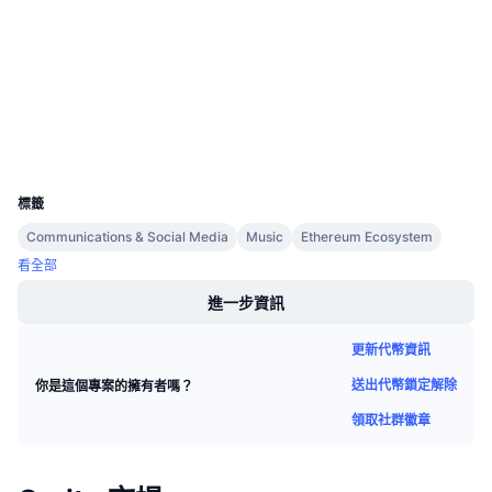
合約地址
即將推出的銷售活動
資金費率
學習賺幣
2.8
評級 (CertiK)
etherscan.io
區塊鏈瀏覽器
行事曆
錢包
ICO 行事曆
UCID
11021
標籤
活動行事曆
Communications & Social Media
Music
Ethereum Ecosystem
看全部
進一步資訊
更新代幣資訊
送出代幣鎖定解除
你是這個專案的擁有者嗎？
領取社群徽章