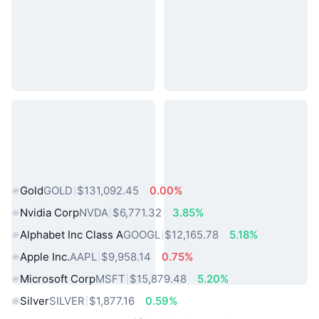
熱門現實世界資產
Gold
GOLD
$131,092.45
0.00%
Nvidia Corp
NVDA
$6,771.32
3.85%
Alphabet Inc Class A
GOOGL
$12,165.78
5.18%
Apple Inc.
AAPL
$9,958.14
0.75%
Microsoft Corp
MSFT
$15,879.48
5.20%
Silver
SILVER
$1,877.16
0.59%