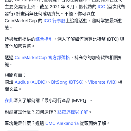
主要交易所上架。截至 2021 年 8 月，該代幣的
ICO
(首次代幣
發行) 計畫尚無任何確切資訊。不過，你可以在
CoinMarketCap 的
ICO 行事曆
上追蹤活動，隨時掌握最新動
態。
透過我們提供的
綜合指引
，深入了解如何購買比特幣 (BTC) 與
其他加密貨幣。
透過
CoinMarketCap 官方部落格
，補充你的加密貨幣相關知
識。
相關頁面：
閱讀
Audius (AUDIO)
、
BitSong (BTSG)
、
Viberate (VIB)
相
關文章。
在此
深入了解何謂「最小可行產品 (MVP)」。
粉絲幣是什麼？如何運作？
點按這裡以了解
。
區塊鏈是什麼？透過
CMC Alexandria
從頭開始了解。