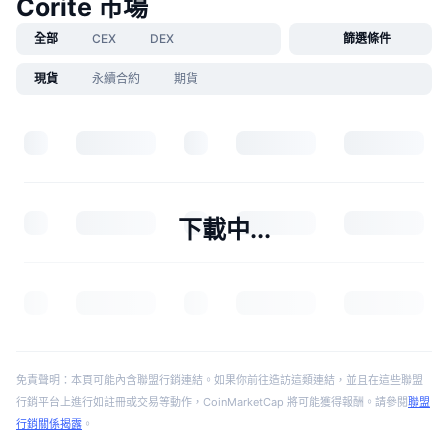
Corite 市場
全部
CEX
DEX
篩選條件
現貨
永續合約
期貨
下載中...
免責聲明：本頁可能內含聯盟行銷連結。如果你前往造訪這類連結，並且在這些聯盟
行銷平台上進行如註冊或交易等動作，CoinMarketCap 將可能獲得報酬。請參閱
聯盟
行銷關係揭露
。