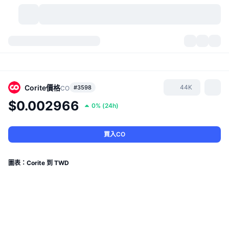
加密貨幣
儀表板
加密貨幣
DexScan
市場
排行
Corite
價格
44K
#3598
CO
$0.002966
0%
(
24h
)
信號
交易所
類別
New
市場綜覽
熱門
社群
歷史記錄
現貨市場
集中式交易所
買入CO
新
動態
API
代幣解鎖
加密貨幣數量
現貨
圖表：Corite 到 TWD
漲幅榜
話題
收益
產品
比特幣金庫
衍生品
API
迷因探索工具
直播
實體世界資產
BNB金庫
產品
加密貨幣 API
去中心化交易所