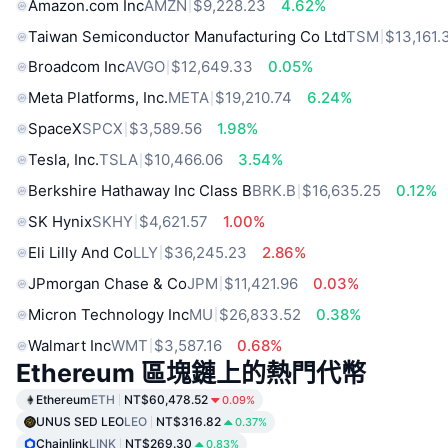
Amazon.com Inc
AMZN
$9,228.23
4.62%
Taiwan Semiconductor Manufacturing Co Ltd
TSM
$13,161.
Broadcom Inc
AVGO
$12,649.33
0.05%
Meta Platforms, Inc.
META
$19,210.74
6.24%
SpaceX
SPCX
$3,589.56
1.98%
Tesla, Inc.
TSLA
$10,466.06
3.54%
Berkshire Hathaway Inc Class B
BRK.B
$16,635.25
0.12%
SK Hynix
SKHY
$4,621.57
1.00%
Eli Lilly And Co
LLY
$36,245.23
2.86%
JPmorgan Chase & Co
JPM
$11,421.96
0.03%
Micron Technology Inc
MU
$26,833.52
0.38%
Walmart Inc
WMT
$3,587.16
0.68%
Ethereum 區塊鏈上的熱門代幣
Ethereum
ETH
NT$60,478.52
0.09%
UNUS SED LEO
LEO
NT$316.82
0.37%
Chainlink
LINK
NT$269.30
0.83%