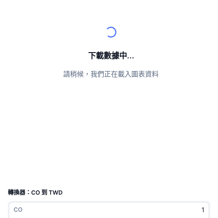
頂級交易者
文章
交易所流入/流出
DEX API
匯率換算
排行榜
現貨
情緒
企業
電子報
指標
熱門
衍生品
定價
CMC Launch
下載數據中...
即將推出
恐懼與貪婪指數
請稍候，我們正在載入圖表資料
資源
CMC Labs
近期新增
山寨幣季節指數
CMC Max
贏家與輸家
市場循環指標
文檔
頭條新聞
最多造訪
比特幣市佔率
常見問題解答
Telegram 機器人
社群情緒
CoinMarketCap 20 指數
AI 整合
廣告
區塊鏈排行榜
CoinMarketCap 100 指數
CMC代理中心
轉換器：CO 到 TWD
預測市場
ETF資金流向
網頁套件
CO
技能市場