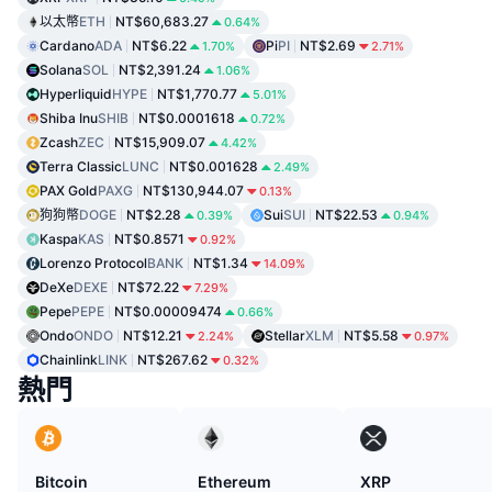
以太幣
ETH
NT$60,683.27
0.64%
Cardano
ADA
NT$6.22
Pi
PI
NT$2.69
1.70%
2.71%
Solana
SOL
NT$2,391.24
1.06%
Hyperliquid
HYPE
NT$1,770.77
5.01%
Shiba Inu
SHIB
NT$0.0001618
0.72%
Zcash
ZEC
NT$15,909.07
4.42%
Terra Classic
LUNC
NT$0.001628
2.49%
PAX Gold
PAXG
NT$130,944.07
0.13%
狗狗幣
DOGE
NT$2.28
Sui
SUI
NT$22.53
0.39%
0.94%
Kaspa
KAS
NT$0.8571
0.92%
Lorenzo Protocol
BANK
NT$1.34
14.09%
DeXe
DEXE
NT$72.22
7.29%
Pepe
PEPE
NT$0.00009474
0.66%
Ondo
ONDO
NT$12.21
Stellar
XLM
NT$5.58
2.24%
0.97%
Chainlink
LINK
NT$267.62
0.32%
熱門
Bitcoin
Ethereum
XRP