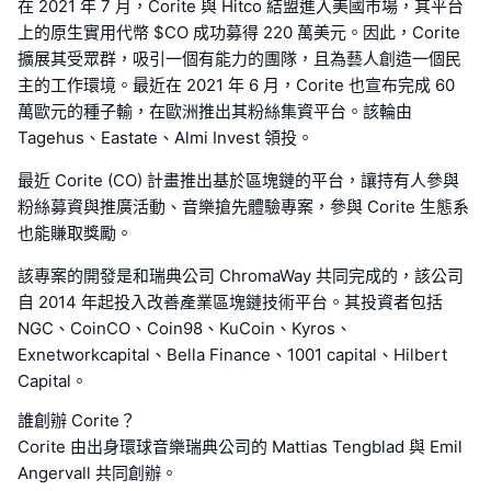
在 2021 年 7 月，Corite 與 Hitco 結盟進入美國市場，其平台
上的原生實用代幣 $CO 成功募得 220 萬美元。因此，Corite
擴展其受眾群，吸引一個有能力的團隊，且為藝人創造一個民
主的工作環境。最近在 2021 年 6 月，Corite 也宣布完成 60
萬歐元的種子輸，在歐洲推出其粉絲集資平台。該輪由
Tagehus、Eastate、Almi Invest 領投。
最近 Corite (CO) 計畫推出基於區塊鏈的平台，讓持有人參與
粉絲募資與推廣活動、音樂搶先體驗專案，參與 Corite 生態系
也能賺取獎勵。
該專案的開發是和瑞典公司 ChromaWay 共同完成的，該公司
自 2014 年起投入改善產業區塊鏈技術平台。其投資者包括
NGC、CoinCO、Coin98、KuCoin、Kyros、
Exnetworkcapital、Bella Finance、1001 capital、Hilbert
Capital。
誰創辦 Corite？
Corite 由出身環球音樂瑞典公司的 Mattias Tengblad 與 Emil
Angervall 共同創辦。