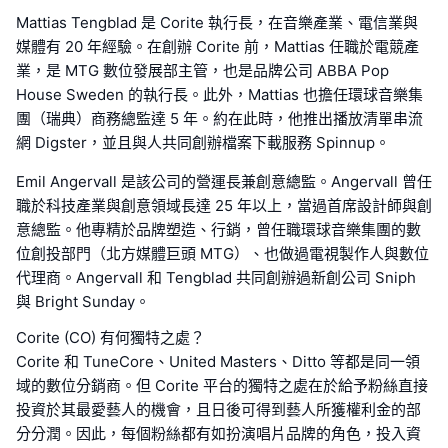
Mattias Tengblad 是 Corite 執行長，在音樂產業、電信業與
媒體有 20 年經驗。在創辦 Corite 前，Mattias 任職於電競產
業，是 MTG 數位發展部主管，也是品牌公司 ABBA Pop
House Sweden 的執行長。此外，Mattias 也擔任環球音樂集
團（瑞典）商務總監達 5 年。約在此時，他推出播放清單串流
網 Digster，並且與人共同創辦檔案下載服務 Spinnup。
Emil Angervall 是該公司的營運長兼創意總監。Angervall 曾任
職於科技產業與創意領域長達 25 年以上，當過首席設計師與創
意總監。他專精於品牌塑造、行銷，曾任職環球音樂集團的數
位創投部門（北方媒體巨頭 MTG）、也做過電視製作人與數位
代理商。Angervall 和 Tengblad 共同創辦過新創公司 Sniph
與 Bright Sunday。
Corite (CO) 有何獨特之處？
Corite 和 TuneCore、United Masters、Ditto 等都是同一領
域的數位分銷商。但 Corite 平台的獨特之處在於給予粉絲直接
投資於其最愛藝人的機會，且日後可得到藝人所獲權利金的部
分分潤。因此，每個粉絲都有如扮演唱片品牌的角色，投入資