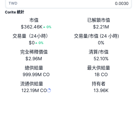
TWD
熱門
加密貨幣 ETF
學習
CMC 模型上下文協議
Corite 統計
新推出
市值
已解鎖市值
比特幣 ETF
x402
新聞
$362.46K
$2.21M
0%
加密
以太幣 ETF
交易量（24小時）
交易量/市值 (24 小時)
替補
$0
0%
0%
政治
完全稀釋價值
清算/市值
技術分析
研究報告
$2.96M
52.10%
運動
總供給量
最大供給量
RSI
影片
999.99M CO
1B CO
金融
MACD
流通供給量
持有者
詞彙庫
122.19M CO
13.96K
技術
Website
Whitepaper
衍生品
活動
網站
NFT
總覽
空投
社群
NFT 整體統計數字
清算
鑽石獎勵
0x936B...0dc8d6