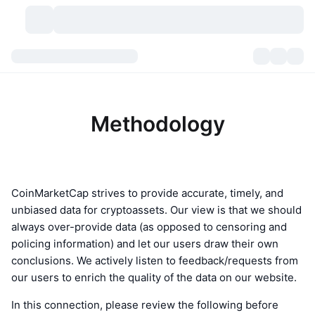
加密貨幣
儀表板
加密貨幣
DexScan
市場
排行
Methodology
信號
交易所
類別
New
市場綜覽
熱門
社群
歷史記錄
現貨市場
集中式交易所
CoinMarketCap strives to provide accurate, timely, and
unbiased data for cryptoassets. Our view is that we should
新
動態
API
代幣解鎖
加密貨幣數量
現貨
always over-provide data (as opposed to censoring and
policing information) and let our users draw their own
漲幅榜
話題
收益
產品
比特幣金庫
衍生品
API
conclusions. We actively listen to feedback/requests from
our users to enrich the quality of the data on our website.
迷因探索工具
直播
實體世界資產
BNB金庫
產品
加密貨幣 API
去中心化交易所
In this connection, please review the following before