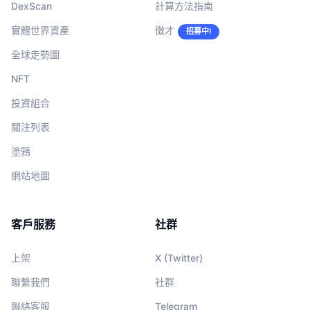
DexScan
計算方法指南
即將推出的銷售活動
資金費率
學習賺幣
實體世界資產
徵才
招募中!
全球走勢圖
行事曆
NFT
ICO 行事曆
投資組合
關注列表
活動行事曆
塗鴉
網站地圖
客戶服務
社群
上架
X (Twitter)
聯繫我們
社群
聯絡客服
Telegram