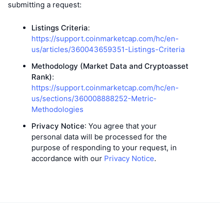
頂級交易者
文章
交易所流入/流出
submitting a request:
DEX API
匯率換算
排行榜
現貨
情緒
Listings Criteria
:
企業
電子報
指標
熱門
衍生品
https://support.coinmarketcap.com/hc/en-
us/articles/360043659351-Listings-Criteria
定價
CMC Launch
即將推出
恐懼與貪婪指數
Methodology (Market Data and Cryptoasset
資源
CMC Labs
Rank)
:
近期新增
山寨幣季節指數
https://support.coinmarketcap.com/hc/en-
us/sections/360008888252-Metric-
CMC Max
贏家與輸家
市場循環指標
Methodologies
文檔
頭條新聞
Privacy Notice
: You agree that your
最多造訪
比特幣市佔率
常見問題解答
personal data will be processed for the
Telegram 機器人
purpose of responding to your request, in
社群情緒
CoinMarketCap 20 指數
accordance with our
Privacy Notice
.
AI 整合
廣告
區塊鏈排行榜
CoinMarketCap 100 指數
CMC代理中心
預測市場
ETF資金流向
網頁套件
技能市場