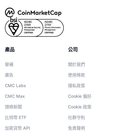
熱門
加密貨幣 ETF
學習
CMC 模型上下文協議
新推出
比特幣 ETF
x402
新聞
加密
以太幣 ETF
替補
政治
產品
公司
技術分析
研究報告
運動
替補
關於我們
RSI
影片
廣告
使用條款
金融
MACD
詞彙庫
CMC Labs
隱私政策
技術
CMC Max
Cookie 偏好
衍生品
活動
頭條新聞
Cookie 政策
NFT
總覽
空投
比特幣 ETF
社群守則
NFT 整體統計數字
加密貨幣 API
免責聲明
清算
鑽石獎勵