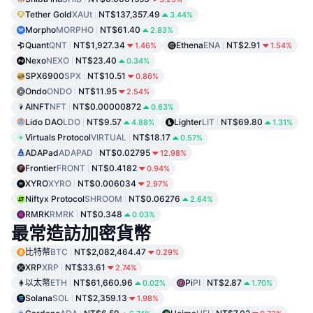
Tether Gold
XAUt
NT$137,357.49
3.44%
Morpho
MORPHO
NT$61.40
2.83%
Quant
QNT
NT$1,927.34
Ethena
ENA
NT$2.91
1.46%
1.54%
Nexo
NEXO
NT$23.40
0.34%
SPX6900
SPX
NT$10.51
0.86%
Ondo
ONDO
NT$11.95
2.54%
AINFT
NFT
NT$0.00000872
0.63%
Lido DAO
LDO
NT$9.57
Lighter
LIT
NT$69.80
4.88%
1.31%
Virtuals Protocol
VIRTUAL
NT$18.17
0.57%
ADAPad
ADAPAD
NT$0.02795
12.98%
Frontier
FRONT
NT$0.4182
0.94%
XYRO
XYRO
NT$0.006034
2.97%
Niftyx Protocol
SHROOM
NT$0.06276
2.64%
RMRK
RMRK
NT$0.348
0.03%
最常造訪加密貨幣
比特幣
BTC
NT$2,082,464.47
0.29%
XRP
XRP
NT$33.61
2.74%
以太幣
ETH
NT$61,660.96
Pi
PI
NT$2.87
0.02%
1.70%
Solana
SOL
NT$2,359.13
1.98%