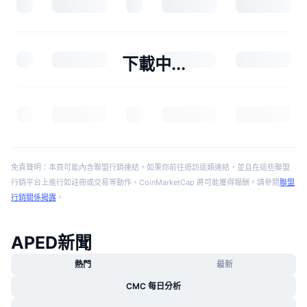
下載中...
免責聲明：本頁可能內含聯盟行銷連結。如果你前往造訪這類連結，並且在這些聯盟
行銷平台上進行如註冊或交易等動作，CoinMarketCap 將可能獲得報酬。請參閱
聯盟
行銷關係揭露
。
APED新聞
熱門
最新
CMC 每日分析