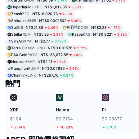
Cardano
ADA
NT$6.59
Heima
HEI
NT$7.02
6.74%
8.73%
Hyperliquid
HYPE
NT$1,812.35
3.03%
Zcash
ZEC
NT$16,020.76
4.83%
Shiba Inu
SHIB
NT$0.0001502
5.46%
Sui
SUI
NT$21.88
狗狗幣
DOGE
NT$2.23
2.46%
1.76%
Stellar
XLM
NT$5.25
Kaspa
KAS
NT$0.8221
2.98%
2.88%
SKYAI
SKYAI
NT$2.77
37.98%
Terra Classic
LUNC
NT$0.001576
2.72%
PAX Gold
PAXG
NT$136,672.85
0.16%
Hedera
HBAR
NT$2.21
1.34%
Pump.fun
PUMP
NT$0.07626
3.61%
Chainlink
LINK
NT$267.76
0.94%
熱門
XRP
Heima
Pi
$1.04
$0.2154
$0.08877
2.64%
10.28%
1.76%