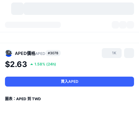
加密貨幣
儀表板
加密貨幣
DexScan
市場
排行
APED
價格
1K
#3078
APED
$2.63
1.58%
(
24h
)
信號
交易所
類別
New
市場綜覽
熱門
社群
歷史記錄
現貨市場
集中式交易所
買入APED
新
動態
API
代幣解鎖
加密貨幣數量
現貨
圖表：APED 到 TWD
漲幅榜
話題
收益
產品
比特幣金庫
衍生品
API
迷因探索工具
直播
實體世界資產
BNB金庫
產品
加密貨幣 API
去中心化交易所