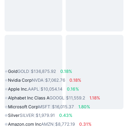
熱門現實世界資產
Gold
GOLD
$136,875.92
0.18%
Nvidia Corp
NVDA
$7,062.76
0.18%
Apple Inc.
AAPL
$10,054.14
0.16%
Alphabet Inc Class A
GOOGL
$11,559.2
1.18%
Microsoft Corp
MSFT
$16,015.37
1.80%
Silver
SILVER
$1,979.91
0.43%
Amazon.com Inc
AMZN
$8,772.19
0.31%