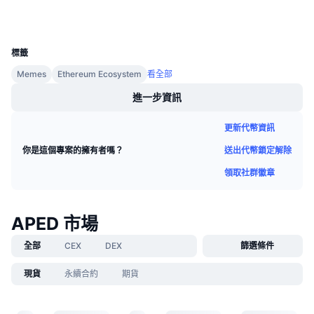
錢包
即將推出的銷售活動
資金費率
學習賺幣
UCID
24533
標籤
行事曆
Memes
Ethereum Ecosystem
看全部
進一步資訊
ICO 行事曆
更新代幣資訊
活動行事曆
送出代幣鎖定解除
你是這個專案的擁有者嗎？
領取社群徽章
APED 市場
全部
CEX
DEX
篩選條件
現貨
永續合約
期貨