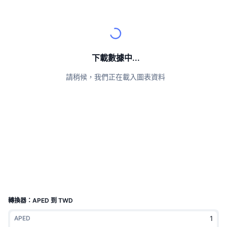
頂級交易者
文章
交易所流入/流出
DEX API
匯率換算
排行榜
現貨
情緒
企業
電子報
指標
熱門
衍生品
定價
CMC Launch
下載數據中...
即將推出
恐懼與貪婪指數
請稍候，我們正在載入圖表資料
資源
CMC Labs
近期新增
山寨幣季節指數
CMC Max
贏家與輸家
市場循環指標
文檔
頭條新聞
最多造訪
比特幣市佔率
常見問題解答
Telegram 機器人
社群情緒
CoinMarketCap 20 指數
AI 整合
廣告
區塊鏈排行榜
CoinMarketCap 100 指數
CMC代理中心
轉換器：APED 到 TWD
預測市場
ETF資金流向
網頁套件
APED
技能市場