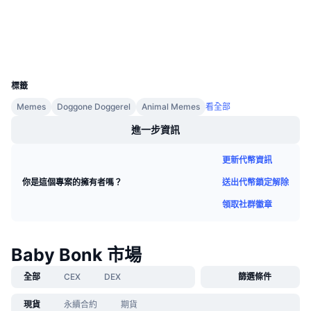
即將推出的銷售活動
資金費率
學習賺幣
區塊鏈瀏覽器
bscscan.com
錢包
UCID
行事曆
28801
標籤
ICO 行事曆
Memes
Doggone Doggerel
Animal Memes
看全部
進一步資訊
活動行事曆
更新代幣資訊
送出代幣鎖定解除
你是這個專案的擁有者嗎？
領取社群徽章
Baby Bonk 市場
全部
CEX
DEX
篩選條件
現貨
永續合約
期貨