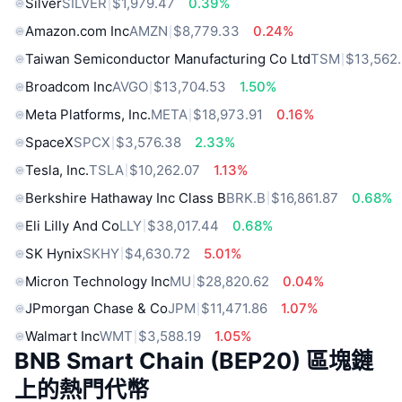
Silver
SILVER
$1,979.47
0.39%
Amazon.com Inc
AMZN
$8,779.33
0.24%
Taiwan Semiconductor Manufacturing Co Ltd
TSM
$13,562
Broadcom Inc
AVGO
$13,704.53
1.50%
Meta Platforms, Inc.
META
$18,973.91
0.16%
SpaceX
SPCX
$3,576.38
2.33%
Tesla, Inc.
TSLA
$10,262.07
1.13%
Berkshire Hathaway Inc Class B
BRK.B
$16,861.87
0.68%
Eli Lilly And Co
LLY
$38,017.44
0.68%
SK Hynix
SKHY
$4,630.72
5.01%
Micron Technology Inc
MU
$28,820.62
0.04%
JPmorgan Chase & Co
JPM
$11,471.86
1.07%
Walmart Inc
WMT
$3,588.19
1.05%
BNB Smart Chain (BEP20) 區塊鏈
上的熱門代幣