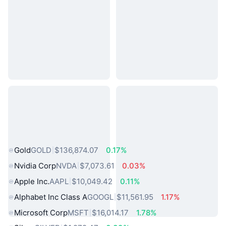
熱門現實世界資產
Gold
GOLD
$136,874.07
0.17%
Nvidia Corp
NVDA
$7,073.61
0.03%
Apple Inc.
AAPL
$10,049.42
0.11%
Alphabet Inc Class A
GOOGL
$11,561.95
1.17%
Microsoft Corp
MSFT
$16,014.17
1.78%