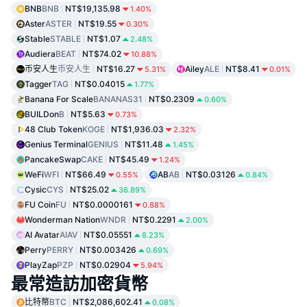
BNB
BNB
NT$19,135.98
1.40%
Aster
ASTER
NT$19.55
0.30%
Stable
STABLE
NT$1.07
2.48%
Audiera
BEAT
NT$74.02
10.88%
币安人生
币安人生
NT$16.27
Ailey
ALE
NT$8.41
5.31%
0.01%
Tagger
TAG
NT$0.04015
1.77%
Banana For Scale
BANANAS31
NT$0.2309
0.60%
BUILDon
B
NT$5.63
0.73%
48 Club Token
KOGE
NT$1,936.03
2.32%
Genius Terminal
GENIUS
NT$11.48
1.45%
PancakeSwap
CAKE
NT$45.49
1.24%
WeFi
WFI
NT$66.49
AB
AB
NT$0.03126
0.55%
0.84%
Cysic
CYS
NT$25.02
36.89%
FU Coin
FU
NT$0.0000161
0.88%
Wonderman Nation
WNDR
NT$0.2291
2.00%
AI Avatar
AIAV
NT$0.05551
8.23%
Perry
PERRY
NT$0.003426
0.69%
PlayZap
PZP
NT$0.02904
5.94%
最常造訪加密貨幣
比特幣
BTC
NT$2,086,602.41
0.08%