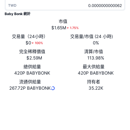
熱門
加密貨幣 ETF
TWD
學習
CMC 模型上下文協議
Baby Bonk 統計
新推出
比特幣 ETF
市值
x402
新聞
$1.65M
1.75%
加密
以太幣 ETF
交易量（24小時）
交易量/市值 (24 小時)
替補
$0
0%
100%
政治
技術分析
完全稀釋價值
清算/市值
研究報告
$2.59M
113.98%
運動
RSI
影片
總供給量
最大供給量
420P BABYBONK
420P BABYBONK
金融
MACD
詞彙庫
流通供給量
持有者
267.72P BABYBONK
35.22K
技術
衍生品
活動
網站
Website
社群
NFT
總覽
空投
合約地址
0xbb28...c98775
3.9
NFT 整體統計數字
評級 (CertiK)
清算
鑽石獎勵
驗證