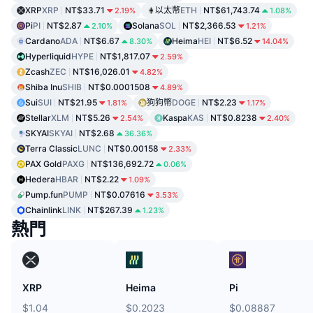
XRP
XRP
NT$33.71
以太幣
ETH
NT$61,743.74
2.19%
1.08%
Pi
PI
NT$2.87
Solana
SOL
NT$2,366.53
2.10%
1.21%
Cardano
ADA
NT$6.67
Heima
HEI
NT$6.52
8.30%
14.04%
Hyperliquid
HYPE
NT$1,817.07
2.59%
Zcash
ZEC
NT$16,026.01
4.82%
Shiba Inu
SHIB
NT$0.0001508
4.89%
Sui
SUI
NT$21.95
狗狗幣
DOGE
NT$2.23
1.81%
1.17%
Stellar
XLM
NT$5.26
Kaspa
KAS
NT$0.8238
2.54%
2.40%
SKYAI
SKYAI
NT$2.68
36.36%
Terra Classic
LUNC
NT$0.00158
2.33%
PAX Gold
PAXG
NT$136,692.72
0.06%
Hedera
HBAR
NT$2.22
1.09%
Pump.fun
PUMP
NT$0.07616
3.53%
Chainlink
LINK
NT$267.39
1.23%
熱門
XRP
Heima
Pi
$1.04
$0.2023
$0.08887