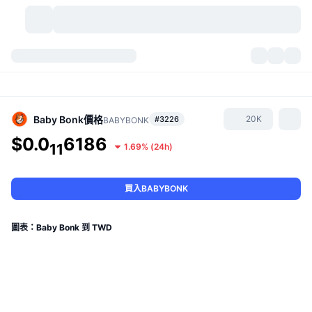
加密貨幣
儀表板
加密貨幣
DexScan
市場
排行
Baby Bonk
價格
20K
#3226
BABYBONK
$0.0
6186
信號
交易所
11
1.69%
(
24h
)
類別
New
市場綜覽
熱門
社群
歷史記錄
現貨市場
集中式交易所
買入BABYBONK
新
動態
API
代幣解鎖
加密貨幣數量
現貨
圖表：Baby Bonk 到 TWD
漲幅榜
話題
收益
產品
比特幣金庫
衍生品
API
迷因探索工具
直播
實體世界資產
BNB金庫
產品
加密貨幣 API
去中心化交易所