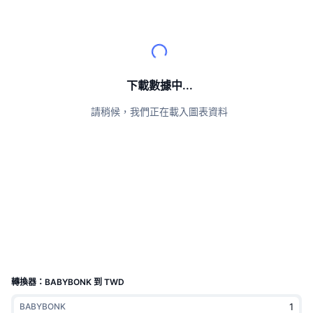
頂級交易者
文章
交易所流入/流出
DEX API
匯率換算
排行榜
現貨
情緒
企業
電子報
指標
熱門
衍生品
定價
CMC Launch
即將推出
恐懼與貪婪指數
下載數據中...
資源
CMC Labs
請稍候，我們正在載入圖表資料
近期新增
山寨幣季節指數
CMC Max
贏家與輸家
市場循環指標
文檔
頭條新聞
最多造訪
比特幣市佔率
常見問題解答
Telegram 機器人
社群情緒
CoinMarketCap 20 指數
AI 整合
廣告
區塊鏈排行榜
CoinMarketCap 100 指數
CMC代理中心
轉換器：BABYBONK 到 TWD
預測市場
ETF資金流向
網頁套件
技能市場
BABYBONK