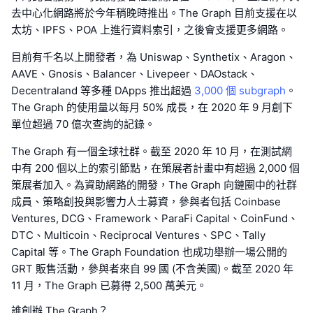
去中心化網路將於今年稍晚時推出。The Graph 目前支援在以
太坊、IPFS、POA 上進行資料索引，之後會支援更多網路。
目前有千名以上開發者，為 Uniswap、Synthetix、Aragon、
AAVE、Gnosis、Balancer、Livepeer、DAOstack、
Decentraland 等多種 DApps 推出超過
3,000 個 subgraph
。
The Graph 的使用量以每月 50% 成長，在 2020 年 9 月創下
單位超過 70 億次查詢的記錄。
The Graph 有一個全球社群。截至 2020 年 10 月，在測試網
中有 200 個以上的索引節點，在策展者計畫中有超過 2,000 個
策展者加入。為資助網路的開發，The Graph 向鏈圈中的社群
成員、策略創投與影響力人士募資，參與者包括 Coinbase
Ventures, DCG、Framework、ParaFi Capital、CoinFund、
DTC、Multicoin、Reciprocal Ventures、SPC、Tally
Capital 等。The Graph Foundation 也成功舉辦一場公開的
GRT 販售活動，參與者來自 99 國 (不含美國)。截至 2020 年
11 月，The Graph 已募得 2,500 萬美元。
誰創辦 The Graph？