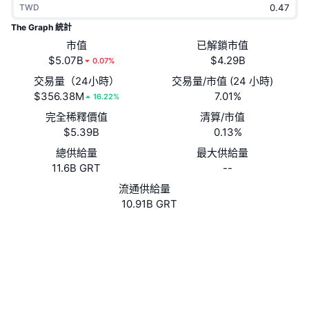
TWD
熱門
加密貨幣 ETF
學習
CMC 模型上下文協議
The Graph 統計
新推出
市值
已解鎖市值
比特幣 ETF
x402
新聞
$5.07B
$4.29B
0.07%
加密
以太幣 ETF
交易量（24小時）
交易量/市值 (24 小時)
替補
$356.38M
7.01%
16.22%
政治
完全稀釋價值
清算/市值
技術分析
研究報告
$5.39B
0.13%
運動
總供給量
最大供給量
RSI
影片
11.6B GRT
--
金融
MACD
流通供給量
詞彙庫
10.91B GRT
技術
網站
Website
Whitepaper
衍生品
活動
NFT
社群
總覽
空投
NFT 整體統計數字
0xc944...da44a7
合約地址
清算
鑽石獎勵