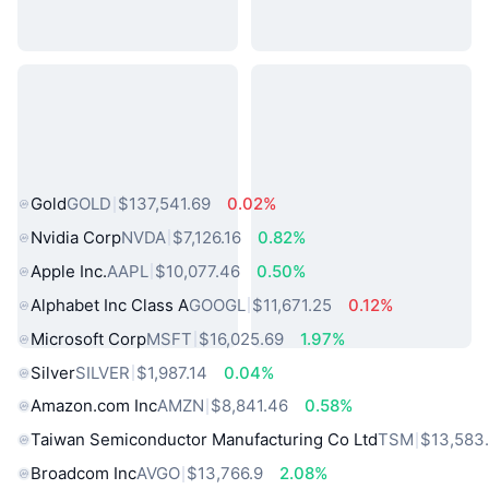
熱門現實世界資產
Gold
GOLD
$137,541.69
0.02%
Nvidia Corp
NVDA
$7,126.16
0.82%
Apple Inc.
AAPL
$10,077.46
0.50%
Alphabet Inc Class A
GOOGL
$11,671.25
0.12%
Microsoft Corp
MSFT
$16,025.69
1.97%
Silver
SILVER
$1,987.14
0.04%
Amazon.com Inc
AMZN
$8,841.46
0.58%
Taiwan Semiconductor Manufacturing Co Ltd
TSM
$13,583
Broadcom Inc
AVGO
$13,766.9
2.08%