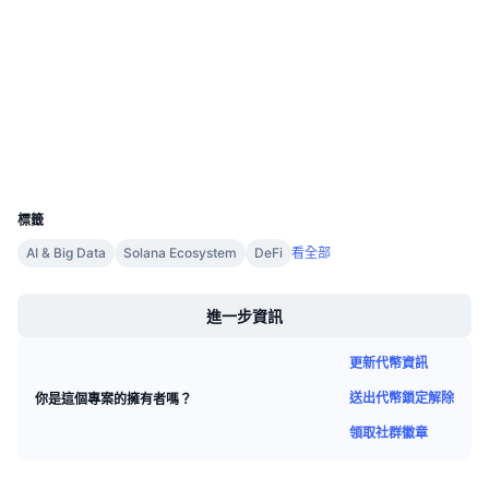
即將推出的銷售活動
驗證
資金費率
學習賺幣
etherscan.io
區塊鏈瀏覽器
行事曆
錢包
ICO 行事曆
UCID
6719
活動行事曆
標籤
AI & Big Data
Solana Ecosystem
DeFi
看全部
Boost
進一步資訊
更新代幣資訊
送出代幣鎖定解除
你是這個專案的擁有者嗎？
領取社群徽章