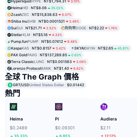
Hyperliquid
HYPE
NT$1,794.31
3.10%
Heima
HEI
NT$8.06
35.02%
Zcash
ZEC
NT$15,838.63
6.07%
Shiba Inu
SHIB
NT$0.0001521
3.46%
Sui
SUI
NT$21.71
狗狗幣
DOGE
NT$2.22
2.52%
1.76%
Stellar
XLM
NT$5.16
4.33%
Pump.fun
PUMP
NT$0.07412
9.48%
Kaspa
KAS
NT$0.8157
SKYAI
SKYAI
NT$2.65
3.42%
45.81%
PAX Gold
PAXG
NT$137,289.85
0.83%
Terra Classic
LUNC
NT$0.001563
3.09%
Lorenzo Protocol
BANK
NT$1.40
6.62%
全球 The Graph 價格
GRT/USD
United States Dollar
$0.01442
熱門
Heima
Pi
Audiera
$0.2489
$0.09301
$2.11
35.33%
6.95%
12.12%