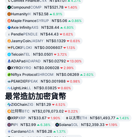
Convex Finance
CVX
NT$47.01
4.27%
Compound
COMP
NT$521.78
1.40%
Humanity
H
NT$2.58
6.91%
Maple Finance
SYRUP
NT$5.06
0.86%
Axie Infinity
AXS
NT$28.44
4.80%
Pendle
PENDLE
NT$44.43
0.62%
JasmyCoin
JASMY
NT$0.1329
0.63%
FLOKI
FLOKI
NT$0.0006607
1.13%
Telcoin
TEL
NT$0.0501
3.72%
ADAPad
ADAPAD
NT$0.02792
13.00%
XYRO
XYRO
NT$0.006028
2.99%
Niftyx Protocol
SHROOM
NT$0.06269
2.62%
PEAKDEFI
PEAK
NT$0.001988
0.98%
LightLink
LL
NT$0.03825
0.60%
最常造訪加密貨幣
ZIGChain
ZIG
NT$1.29
4.52%
比特幣
BTC
NT$2,076,073.02
0.22%
XRP
XRP
NT$33.67
以太幣
ETH
NT$61,493.77
1.90%
1.43%
Pi
PI
NT$2.99
Solana
SOL
NT$2,359.33
6.38%
1.19%
Cardano
ADA
NT$6.28
1.37%