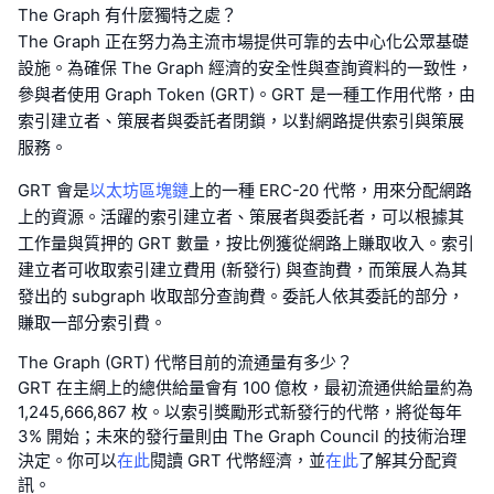
The Graph 有什麼獨特之處？
The Graph 正在努力為主流市場提供可靠的去中心化公眾基礎
設施。為確保 The Graph 經濟的安全性與查詢資料的一致性，
參與者使用 Graph Token (GRT)。GRT 是一種工作用代幣，由
索引建立者、策展者與委託者閉鎖，以對網路提供索引與策展
服務。
GRT 會是
以太坊區塊鏈
上的一種 ERC-20 代幣，用來分配網路
上的資源。活躍的索引建立者、策展者與委託者，可以根據其
工作量與質押的 GRT 數量，按比例獲從網路上賺取收入。索引
建立者可收取索引建立費用 (新發行) 與查詢費，而策展人為其
發出的 subgraph 收取部分查詢費。委託人依其委託的部分，
賺取一部分索引費。
The Graph (GRT) 代幣目前的流通量有多少？
GRT 在主網上的總供給量會有 100 億枚，最初流通供給量約為
1,245,666,867 枚。以索引獎勵形式新發行的代幣，將從每年
3% 開始；未來的發行量則由 The Graph Council 的技術治理
決定。你可以
在此
閱讀 GRT 代幣經濟，並
在此
了解其分配資
訊。