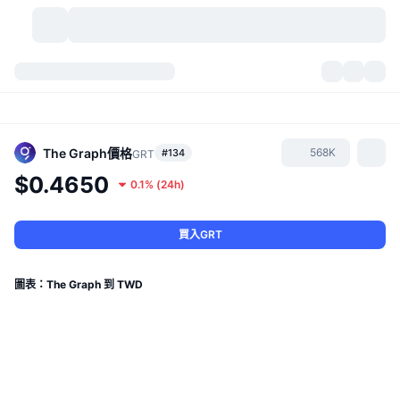
加密貨幣
儀表板
加密貨幣
DexScan
市場
排行
The Graph
價格
568K
#134
GRT
$0.4650
0.1%
(
24h
)
信號
交易所
類別
New
市場綜覽
熱門
社群
歷史記錄
現貨市場
集中式交易所
買入GRT
新
動態
API
代幣解鎖
加密貨幣數量
現貨
圖表：The Graph 到 TWD
漲幅榜
話題
收益
產品
比特幣金庫
衍生品
API
迷因探索工具
直播
實體世界資產
BNB金庫
產品
加密貨幣 API
去中心化交易所