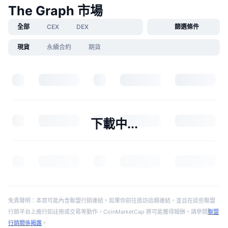
The Graph 市場
全部
CEX
DEX
篩選條件
現貨
永續合約
期貨
下載中...
免責聲明：本頁可能內含聯盟行銷連結。如果你前往造訪這類連結，並且在這些聯盟
行銷平台上進行如註冊或交易等動作，CoinMarketCap 將可能獲得報酬。請參閱
聯盟
行銷關係揭露
。