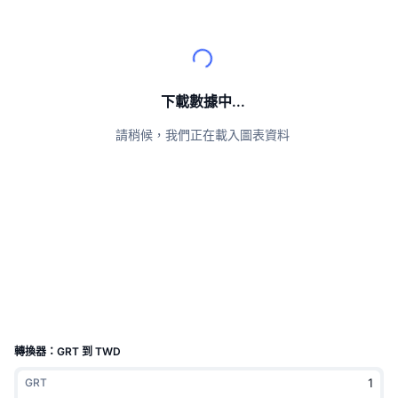
頂級交易者
文章
交易所流入/流出
DEX API
匯率換算
排行榜
現貨
情緒
企業
電子報
指標
熱門
衍生品
定價
CMC Launch
下載數據中...
即將推出
恐懼與貪婪指數
請稍候，我們正在載入圖表資料
資源
CMC Labs
近期新增
山寨幣季節指數
CMC Max
贏家與輸家
市場循環指標
文檔
頭條新聞
最多造訪
比特幣市佔率
常見問題解答
Telegram 機器人
社群情緒
CoinMarketCap 20 指數
AI 整合
廣告
區塊鏈排行榜
CoinMarketCap 100 指數
CMC代理中心
轉換器：GRT 到 TWD
預測市場
ETF資金流向
網頁套件
GRT
技能市場