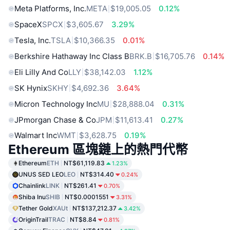
Meta Platforms, Inc.
META
$19,005.05
0.12%
SpaceX
SPCX
$3,605.67
3.29%
Tesla, Inc.
TSLA
$10,366.35
0.01%
Berkshire Hathaway Inc Class B
BRK.B
$16,705.76
0.14%
Eli Lilly And Co
LLY
$38,142.03
1.12%
SK Hynix
SKHY
$4,692.36
3.64%
Micron Technology Inc
MU
$28,888.04
0.31%
JPmorgan Chase & Co
JPM
$11,613.41
0.27%
Walmart Inc
WMT
$3,628.75
0.19%
Ethereum 區塊鏈上的熱門代幣
Ethereum
ETH
NT$61,119.83
1.23%
UNUS SED LEO
LEO
NT$314.40
0.24%
Chainlink
LINK
NT$261.41
0.70%
Shiba Inu
SHIB
NT$0.0001551
3.31%
Tether Gold
XAUt
NT$137,212.37
3.42%
OriginTrail
TRAC
NT$8.84
0.81%