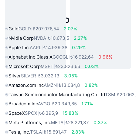
Popüler Gerçek Dünya Varlıkları
Gold
GOLD
₺207.076,54
2.07%
Nvidia Corp
NVDA
₺10.673,5
2.27%
Apple Inc.
AAPL
₺14.939,38
0.29%
Alphabet Inc Class A
GOOGL
₺16.922,64
0.96%
Microsoft Corp
MSFT
₺23.823,66
0.03%
Silver
SILVER
₺3.032,13
3.05%
Amazon.com Inc
AMZN
₺13.084,8
0.82%
Taiwan Semiconductor Manufacturing Co Ltd
TSM
₺20.062
Broadcom Inc
AVGO
₺20.349,85
1.71%
SpaceX
SPCX
₺6.395,9
15.83%
Meta Platforms, Inc.
META
₺28.221,37
0.37%
Tesla, Inc.
TSLA
₺15.691,47
2.83%