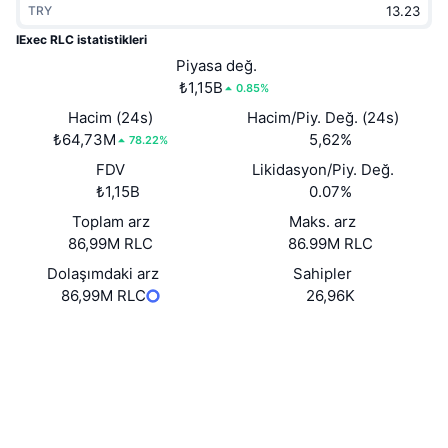
TRY
Popüler
Kripto ETF'leri
Öğren
CMC Model Bağlam Protokolü
IExec RLC istatistikleri
Yeni
Piyasa değ.
Bitcoin ETF'leri
x402
Haber
₺1,15B
0.85%
Kripto
Ethereum ETF'leri
Hacim (24s)
Hacim/Piy. Değ. (24s)
Akademi
₺64,73M
5,62%
78.22%
Siyaset
FDV
Likidasyon/Piy. Değ.
Teknik analiz
Araştırma
₺1,15B
0.07%
Spor
Toplam arz
Maks. arz
RSI
Videolar
86,99M RLC
86.99M RLC
Finans
MACD
Dolaşımdaki arz
Sahipler
Sözlük
86,99M RLC
26,96K
Teknoloji
Website
Whitepaper
Türevler
Kampanyalar
Web sitesi
NFT
Genel Bakış
Airdrop
Sosyal ağlar
Genel NFT İstatistikleri
Tasfiyeler
Elmas Ödülleri
0x607f...4a7375