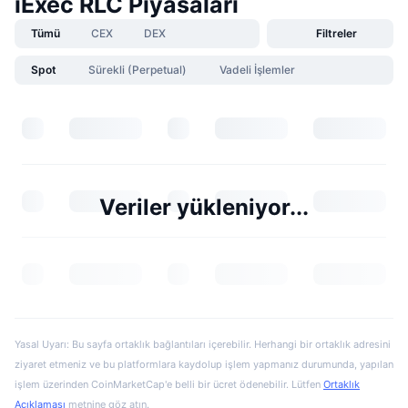
iExec RLC Piyasaları
Tümü
CEX
DEX
Filtreler
Spot
Sürekli (Perpetual)
Vadeli İşlemler
Veriler yükleniyor...
Yasal Uyarı: Bu sayfa ortaklık bağlantıları içerebilir. Herhangi bir ortaklık adresini
ziyaret etmeniz ve bu platformlara kaydolup işlem yapmanız durumunda, yapılan
işlem üzerinden CoinMarketCap'e belli bir ücret ödenebilir. Lütfen
Ortaklık
Açıklaması
metnine göz atın.