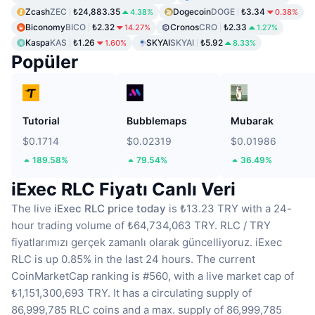
Zcash
ZEC
₺24,883.35
Dogecoin
DOGE
₺3.34
4.38%
0.38%
Biconomy
BICO
₺2.32
Cronos
CRO
₺2.33
14.27%
1.27%
Kaspa
KAS
₺1.26
SKYAI
SKYAI
₺5.92
1.60%
8.33%
Popüler
Tutorial
Bubblemaps
Mubarak
$0.1714
$0.02319
$0.01986
189.58%
79.54%
36.49%
iExec RLC Fiyatı Canlı Veri
The live
iExec RLC price today
is ₺13.23 TRY with a 24-
hour trading volume of ₺64,734,063 TRY.
RLC / TRY
fiyatlarımızı gerçek zamanlı olarak güncelliyoruz.
iExec
RLC is up 0.85% in the last 24 hours.
The current
CoinMarketCap ranking is #560, with a live market cap of
₺1,151,300,693 TRY.
It has a circulating supply of
86,999,785 RLC coins
and a max. supply of 86,999,785