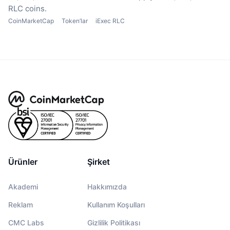
RLC coins.
CoinMarketCap
Token’lar
iExec RLC
Ürünler
Şirket
Akademi
Hakkımızda
Reklam
Kullanım Koşulları
CMC Labs
Gizlilik Politikası