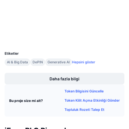
Sözleşmeler
Gelecek Satışlar
Fonlama Oranları
Öğren & Kazan
4.2
Derecelendirme (CertiK)
etherscan.io
Gezginler
Takvimler
Cüzdanlar
ICO Takvimi
UCID
1637
Etiketler
Etkinlik Takvimi
AI & Big Data
DePIN
Generative AI
Hepsini göster
Boost
Daha fazla bilgi
Token Bilgisini Güncelle
Token Kilit Açma Etkinliği Gönder
Bu proje size mi ait?
Topluluk Rozeti Talep Et