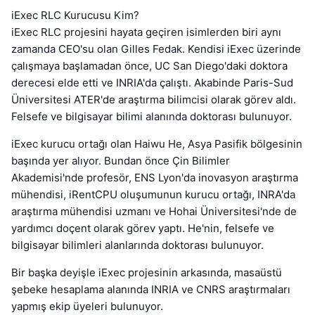
iExec RLC Kurucusu Kim?
iExec RLC projesini hayata geçiren isimlerden biri aynı
zamanda CEO'su olan Gilles Fedak. Kendisi iExec üzerinde
çalışmaya başlamadan önce, UC San Diego'daki doktora
derecesi elde etti ve INRIA'da çalıştı. Akabinde Paris-Sud
Üniversitesi ATER'de araştırma bilimcisi olarak görev aldı.
Felsefe ve bilgisayar bilimi alanında doktorası bulunuyor.
iExec kurucu ortağı olan Haiwu He, Asya Pasifik bölgesinin
başında yer alıyor. Bundan önce Çin Bilimler
Akademisi'nde profesör, ENS Lyon'da inovasyon araştırma
mühendisi, iRentCPU oluşumunun kurucu ortağı, INRA'da
araştırma mühendisi uzmanı ve Hohai Üniversitesi'nde de
yardımcı doçent olarak görev yaptı. He'nin, felsefe ve
bilgisayar bilimleri alanlarında doktorası bulunuyor.
Bir başka deyişle iExec projesinin arkasında, masaüstü
şebeke hesaplama alanında INRIA ve CNRS araştırmaları
yapmış ekip üyeleri bulunuyor.