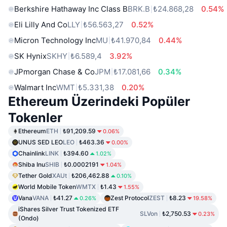
Berkshire Hathaway Inc Class B
BRK.B
₺24.868,28
0.54%
Eli Lilly And Co
LLY
₺56.563,27
0.52%
Micron Technology Inc
MU
₺41.970,84
0.44%
SK Hynix
SKHY
₺6.589,4
3.92%
JPmorgan Chase & Co
JPM
₺17.081,66
0.34%
Walmart Inc
WMT
₺5.331,38
0.20%
Ethereum Üzerindeki Popüler
Tokenler
Ethereum
ETH
₺91,209.59
0.06%
UNUS SED LEO
LEO
₺463.36
0.00%
Chainlink
LINK
₺394.60
1.02%
Shiba Inu
SHIB
₺0.0002191
1.04%
Tether Gold
XAUt
₺206,462.88
0.10%
World Mobile Token
WMTX
₺1.43
1.55%
Vana
VANA
₺41.27
Zest Protocol
ZEST
₺8.23
0.26%
19.58%
iShares Silver Trust Tokenized ETF
SLVon
₺2,750.53
0.23%
(Ondo)