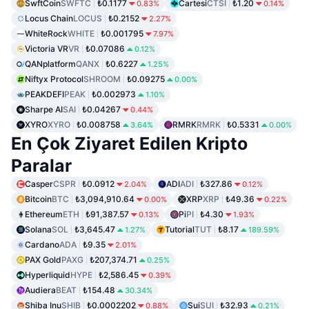
SwftCoin
SWFTC
₺0.1177
Cartesi
CTSI
₺1.20
0.83%
0.14%
Locus Chain
LOCUS
₺0.2152
2.27%
WhiteRock
WHITE
₺0.001795
7.97%
Victoria VR
VR
₺0.07086
0.12%
QANplatform
QANX
₺0.6227
1.25%
Niftyx Protocol
SHROOM
₺0.09275
0.00%
PEAKDEFI
PEAK
₺0.002973
1.10%
Sharpe AI
SAI
₺0.04267
0.44%
XYRO
XYRO
₺0.008758
RMRK
RMRK
₺0.5331
3.64%
0.00%
En Çok Ziyaret Edilen Kripto
Paralar
Casper
CSPR
₺0.0912
ADI
ADI
₺327.86
2.04%
0.12%
Bitcoin
BTC
₺3,094,910.64
XRP
XRP
₺49.36
0.00%
0.22%
Ethereum
ETH
₺91,387.57
Pi
PI
₺4.30
0.13%
1.93%
Solana
SOL
₺3,645.47
Tutorial
TUT
₺8.17
1.27%
189.59%
Cardano
ADA
₺9.35
2.01%
PAX Gold
PAXG
₺207,374.71
0.25%
Hyperliquid
HYPE
₺2,586.45
0.39%
Audiera
BEAT
₺154.48
30.34%
Shiba Inu
SHIB
₺0.0002202
Sui
SUI
₺32.93
0.88%
0.21%