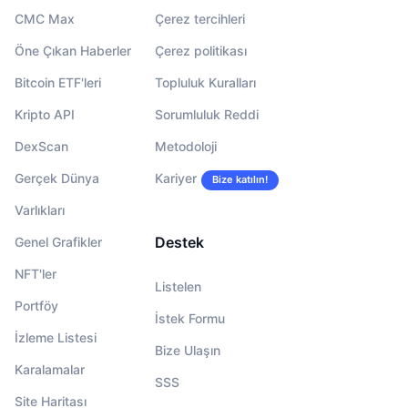
CMC Max
Çerez tercihleri
Öne Çıkan Haberler
Çerez politikası
Bitcoin ETF'leri
Topluluk Kuralları
Kripto API
Sorumluluk Reddi
DexScan
Metodoloji
Gerçek Dünya
Kariyer
Bize katılın!
Varlıkları
Destek
Genel Grafikler
NFT'ler
Listelen
Portföy
İstek Formu
İzleme Listesi
Bize Ulaşın
Karalamalar
SSS
Site Haritası