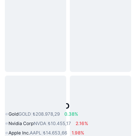
Popüler Gerçek Dünya Varlıkları
Gold
GOLD
₺208.978,29
0.38%
Nvidia Corp
NVDA
₺10.455,17
2.16%
Apple Inc.
AAPL
₺14.653,66
1.98%