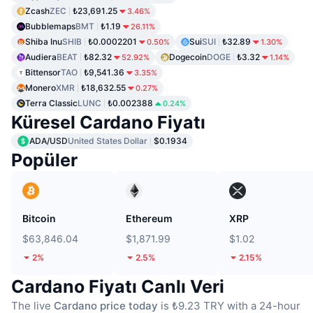
Zcash
ZEC
₺23,691.25
3.46%
Bubblemaps
BMT
₺1.19
26.11%
Shiba Inu
SHIB
₺0.0002201
Sui
SUI
₺32.89
0.50%
1.30%
Audiera
BEAT
₺82.32
Dogecoin
DOGE
₺3.32
52.92%
1.14%
Bittensor
TAO
₺9,541.36
3.35%
Monero
XMR
₺18,632.55
0.27%
Terra Classic
LUNC
₺0.002388
0.24%
Küresel Cardano Fiyatı
ADA/USD
United States Dollar
$0.1934
Popüler
Bitcoin
Ethereum
XRP
$63,846.04
$1,871.99
$1.02
2%
2.5%
2.15%
Cardano Fiyatı Canlı Veri
The live
Cardano price today
is ₺9.23 TRY with a 24-hour