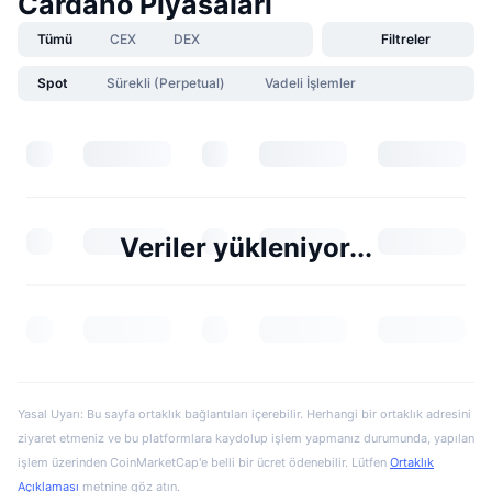
Cardano Piyasaları
Tümü
CEX
DEX
Filtreler
Spot
Sürekli (Perpetual)
Vadeli İşlemler
Veriler yükleniyor...
Yasal Uyarı: Bu sayfa ortaklık bağlantıları içerebilir. Herhangi bir ortaklık adresini
ziyaret etmeniz ve bu platformlara kaydolup işlem yapmanız durumunda, yapılan
işlem üzerinden CoinMarketCap'e belli bir ücret ödenebilir. Lütfen
Ortaklık
Açıklaması
metnine göz atın.