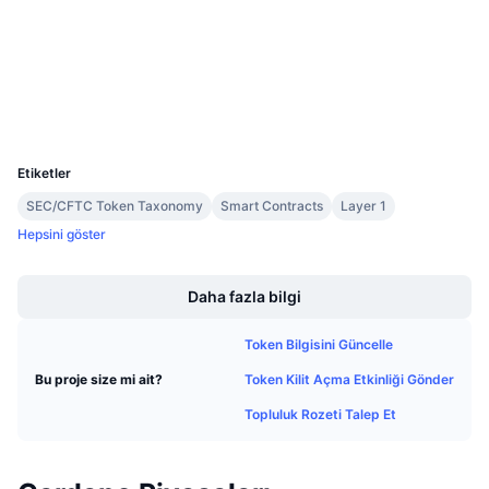
Gelecek Satışlar
explorer.cardano.org
Fonlama Oranları
Gezginler
Öğren & Kazan
Cüzdanlar
Takvimler
UCID
2010
ICO Takvimi
Etiketler
SEC/CFTC Token Taxonomy
Smart Contracts
Layer 1
Etkinlik Takvimi
Hepsini göster
Boost
Daha fazla bilgi
Token Bilgisini Güncelle
Token Kilit Açma Etkinliği Gönder
Bu proje size mi ait?
Topluluk Rozeti Talep Et