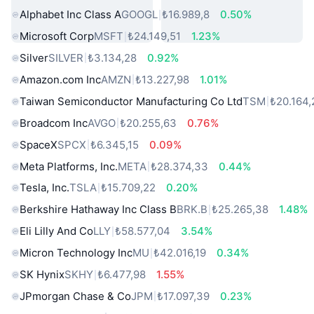
Alphabet Inc Class A
GOOGL
₺16.989,8
0.50%
Microsoft Corp
MSFT
₺24.149,51
1.23%
Silver
SILVER
₺3.134,28
0.92%
Amazon.com Inc
AMZN
₺13.227,98
1.01%
Taiwan Semiconductor Manufacturing Co Ltd
TSM
₺20.164,
Broadcom Inc
AVGO
₺20.255,63
0.76%
SpaceX
SPCX
₺6.345,15
0.09%
Meta Platforms, Inc.
META
₺28.374,33
0.44%
Tesla, Inc.
TSLA
₺15.709,22
0.20%
Berkshire Hathaway Inc Class B
BRK.B
₺25.265,38
1.48%
Eli Lilly And Co
LLY
₺58.577,04
3.54%
Micron Technology Inc
MU
₺42.016,19
0.34%
SK Hynix
SKHY
₺6.477,98
1.55%
JPmorgan Chase & Co
JPM
₺17.097,39
0.23%