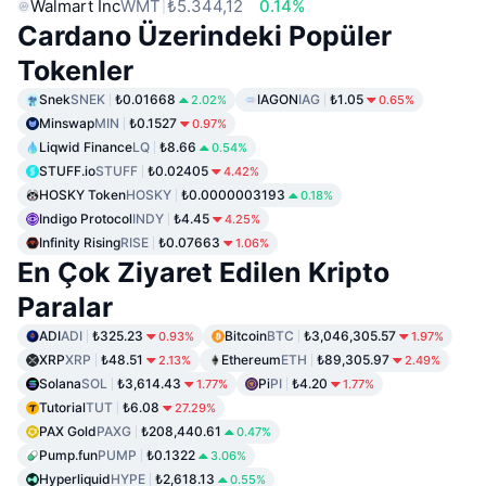
Walmart Inc
WMT
₺5.344,12
0.14%
Cardano Üzerindeki Popüler
Tokenler
Snek
SNEK
₺0.01668
IAGON
IAG
₺1.05
2.02%
0.65%
Minswap
MIN
₺0.1527
0.97%
Liqwid Finance
LQ
₺8.66
0.54%
STUFF.io
STUFF
₺0.02405
4.42%
HOSKY Token
HOSKY
₺0.0000003193
0.18%
Indigo Protocol
INDY
₺4.45
4.25%
Infinity Rising
RISE
₺0.07663
1.06%
En Çok Ziyaret Edilen Kripto
Paralar
ADI
ADI
₺325.23
Bitcoin
BTC
₺3,046,305.57
0.93%
1.97%
XRP
XRP
₺48.51
Ethereum
ETH
₺89,305.97
2.13%
2.49%
Solana
SOL
₺3,614.43
Pi
PI
₺4.20
1.77%
1.77%
Tutorial
TUT
₺6.08
27.29%
PAX Gold
PAXG
₺208,440.61
0.47%
Pump.fun
PUMP
₺0.1322
3.06%
Hyperliquid
HYPE
₺2,618.13
0.55%