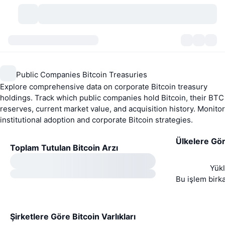
Kripto Para Birimleri
Gösterge Panelleri
Kripto Para Birimleri
Public Companies Bitcoin Treasuries
DexScan
Piyasalar
Sıralama
Explore comprehensive data on corporate Bitcoin treasury
holdings. Track which public companies hold Bitcoin, their BTC
Sinyaller
Borsa
Kategoriler
New
Piyasaya Bakış
reserves, current market value, and acquisition history. Monitor
institutional adoption and corporate Bitcoin strategies.
Popüler
Topluluk
Geçmiş Anlık Görüntüler
Spot Piyasa
Merkezi Borsalar
Ülkelere Gör
Toplam Tutulan Bitcoin Arzı
Yeni
Akış
API
Token Kilit Açılımları
Kripto para sayısı
Spot
Yükl
Yükselenler
Başlıklar
Bu işlem birka
Yield
Ürünler
Bitcoin Hazineleri
Türevler
API
Meme Coin Kaşifi
Canlı Yayınlar
Gerçek Dünya Varlıkları
BNB Hazineleri
Ürünler
Kripto API
Merkeziyetsiz Borsalar
Şirketlere Göre Bitcoin Varlıkları