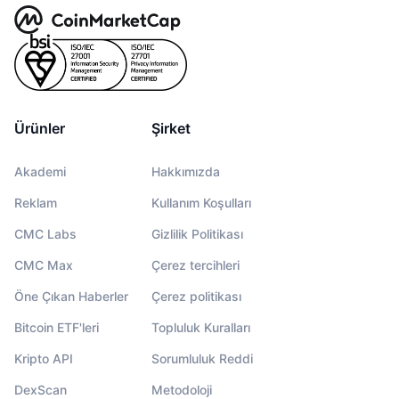
Gelecek Satışlar
Fonlama Oranları
Öğren & Kazan
Takvimler
ICO Takvimi
Ürünler
Şirket
Etkinlik Takvimi
Akademi
Hakkımızda
Reklam
Kullanım Koşulları
CMC Labs
Gizlilik Politikası
CMC Max
Çerez tercihleri
Öne Çıkan Haberler
Çerez politikası
Bitcoin ETF'leri
Topluluk Kuralları
Kripto API
Sorumluluk Reddi
DexScan
Metodoloji