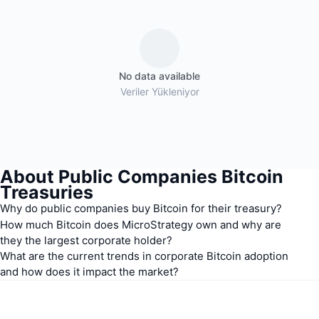
Popüler
Kripto ETF'leri
Öğren
CMC Model Bağlam Protokolü
Yeni
Bitcoin ETF'leri
x402
Haber
No data available
Kripto
Ethereum ETF'leri
Veriler Yükleniyor
Akademi
Siyaset
Teknik analiz
Araştırma
Spor
RSI
Videolar
About Public Companies Bitcoin
Finans
Treasuries
MACD
Sözlük
Why do public companies buy Bitcoin for their treasury?
Teknoloji
How much Bitcoin does MicroStrategy own and why are
Türevler
Kampanyalar
they the largest corporate holder?
What are the current trends in corporate Bitcoin adoption
NFT
and how does it impact the market?
Genel Bakış
Airdrop
Genel NFT İstatistikleri
Tasfiyeler
Elmas Ödülleri