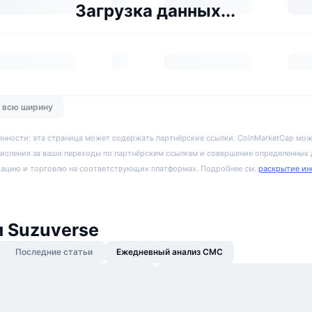
Загрузка данных...
о всю ширину
енности: эта страница может содержать партнёрские ссылки. CoinMarketCap мож
исления за ваши переходы по партнёрским ссылкам и совершение определенных
рацию и торговлю на соответствующих платформах. Подробнее см.
раскрытие ин
 Suzuverse
Последние статьи
Ежедневный анализ CMC