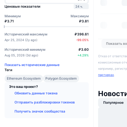
Ценовые показатели
24 ч.
Минимум
Максимум
₽3.71
₽3.81
Исторический максимум
₽396.61
Apr 25, 2024
(
2y ago
)
-99.05
%
Показать в
Исторический минимум
₽3.60
Aug 05, 2026
(
3d ago
)
+
4.29
%
Отказ от ответств
комиссионные отч
Показать исторические данные
например, регист
Теги
партнерах
.
Ethereum Ecosystem
Polygon Ecosystem
Это ваш проект?
Новости
Обновить данные токена
Отправить разблокировки токенов
Популярное
Получить значок сообщества