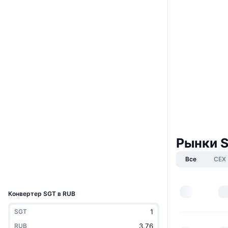
Boost
Website
Whitepaper
Сайт
Социальные сети
0x5b64...19B4a2
Контракты
3.2
Рейтинг (CertiK)
etherscan.io
Рынки S
Проводники
Все
CEX
Кошельки
UCID
24591
Конвертер SGT в RUB
SGT
RUB