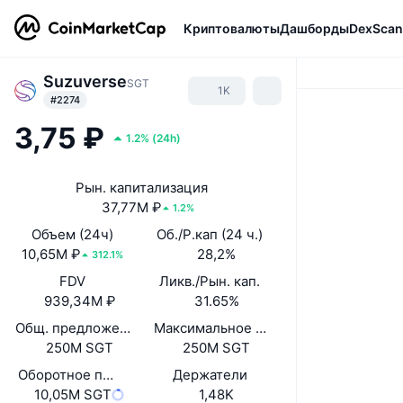
Криптовалюты
Дашборды
DexScan
Suzuverse
SGT
1K
#2274
3,75 ₽
1.2%
(
24h
)
Рын. капитализация
37,77M ₽
1.2%
Объем (24ч)
Об./Р.кап (24 ч.)
10,65M ₽
28,2%
312.1%
FDV
Ликв./Рын. кап.
939,34M ₽
31.65%
Общ. предложение
Максимальное предложение
250M SGT
250M SGT
Оборотное предложение
Держатели
10,05M SGT
1,48K