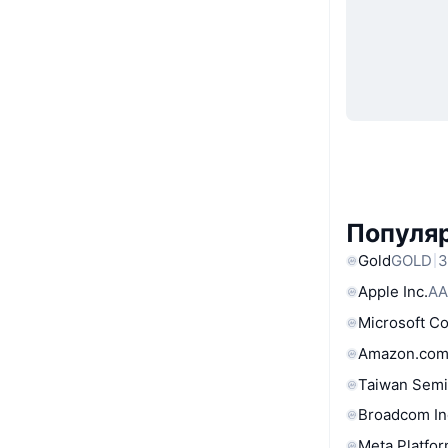
Популя
Gold
GOLD
3
Apple Inc.
AA
Microsoft C
Amazon.com
Taiwan Semi
Broadcom In
Meta Platfor