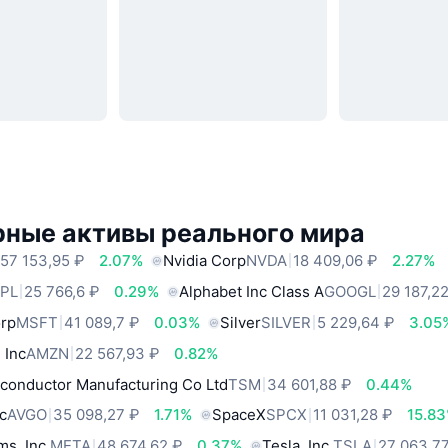
рные активы реального мира
57 153,95 ₽
2.07%
Nvidia Corp
NVDA
18 409,06 ₽
2.27%
PL
25 766,6 ₽
0.29%
Alphabet Inc Class A
GOOGL
29 187,2
orp
MSFT
41 089,7 ₽
0.03%
Silver
SILVER
5 229,64 ₽
3.05
 Inc
AMZN
22 567,93 ₽
0.82%
conductor Manufacturing Co Ltd
TSM
34 601,88 ₽
0.44%
c
AVGO
35 098,27 ₽
1.71%
SpaceX
SPCX
11 031,28 ₽
15.8
ms, Inc.
META
48 674,62 ₽
0.37%
Tesla, Inc.
TSLA
27 063,7