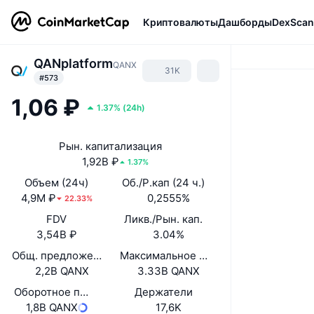
Криптовалюты
Дашборды
DexScan
QANplatform
QANX
31K
#573
1,06 ₽
1.37%
(
24h
)
Рын. капитализация
1,92B ₽
1.37%
Объем (24ч)
Об./Р.кап (24 ч.)
4,9M ₽
0,2555%
22.33%
FDV
Ликв./Рын. кап.
3,54B ₽
3.04%
Общ. предложение
Максимальное предложение
2,2B QANX
3.33B QANX
Оборотное предложение
Держатели
1,8B QANX
17,6K