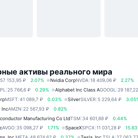
рные активы реального мира
57 153,95 ₽
2.07%
Nvidia Corp
NVDA
18 409,06 ₽
2.27%
PL
25 766,6 ₽
0.29%
Alphabet Inc Class A
GOOGL
29 187,2
orp
MSFT
41 089,7 ₽
0.03%
Silver
SILVER
5 229,64 ₽
3.05
 Inc
AMZN
22 567,93 ₽
0.82%
conductor Manufacturing Co Ltd
TSM
34 601,88 ₽
0.44%
c
AVGO
35 098,27 ₽
1.71%
SpaceX
SPCX
11 031,28 ₽
15.8
ms, Inc.
META
48 674,62 ₽
0.37%
Tesla, Inc.
TSLA
27 063,7