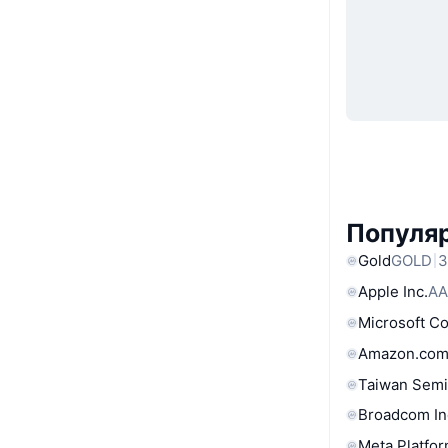
Популя
Gold
GOLD
3
Apple Inc.
AA
Microsoft C
Amazon.com
Taiwan Semi
Broadcom In
Meta Platfor