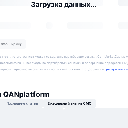
Загрузка данных...
о всю ширину
енности: эта страница может содержать партнёрские ссылки. CoinMarketCap мож
исления за ваши переходы по партнёрским ссылкам и совершение определенных
рацию и торговлю на соответствующих платформах. Подробнее см.
раскрытие ин
 QANplatform
Последние статьи
Ежедневный анализ CMC