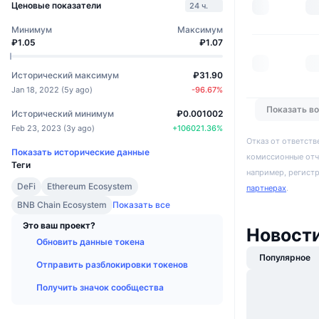
Ценовые показатели
24 ч.
Минимум
Максимум
₽1.05
₽1.07
Исторический максимум
₽31.90
Jan 18, 2022
(
5y ago
)
-96.67
%
Показать в
Исторический минимум
₽0.001002
Feb 23, 2023
(
3y ago
)
+
106021.36
%
Отказ от ответств
Показать исторические данные
комиссионные отч
Теги
например, регист
DeFi
Ethereum Ecosystem
партнерах
.
BNB Chain Ecosystem
Показать все
Это ваш проект?
Новости
Обновить данные токена
Популярное
Отправить разблокировки токенов
Получить значок сообщества