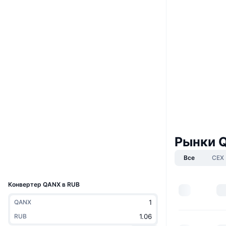
Boost
Сайт
Website
Whitepaper
Социальные сети
0xAAA9...CC3AAA
Контракты
4.3
Рейтинг (CertiK)
Аудиты
etherscan.io
Проводники
Рынки 
Кошельки
Все
CEX
UCID
5858
Конвертер QANX в RUB
QANX
RUB