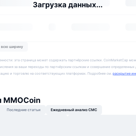
Загрузка данных...
о всю ширину
енности: эта страница может содержать партнёрские ссылки. CoinMarketCap мож
исления за ваши переходы по партнёрским ссылкам и совершение определенных
рацию и торговлю на соответствующих платформах. Подробнее см.
раскрытие ин
и MMOCoin
Последние статьи
Ежедневный анализ CMC