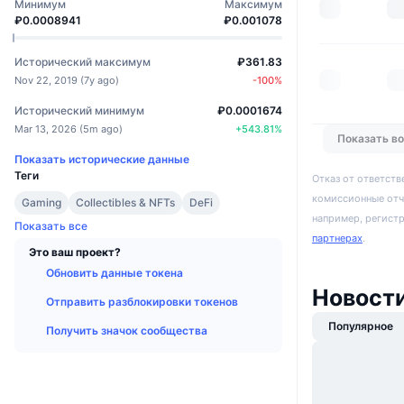
Минимум
Максимум
₽0.0008941
₽0.001078
Исторический максимум
₽361.83
Nov 22, 2019
(
7y ago
)
-100
%
Исторический минимум
₽0.0001674
Mar 13, 2026
(
5m ago
)
+
543.81
%
Показать в
Показать исторические данные
Теги
Отказ от ответств
комиссионные отч
Gaming
Collectibles & NFTs
DeFi
например, регист
Показать все
партнерах
.
Это ваш проект?
Обновить данные токена
Новост
Отправить разблокировки токенов
Популярное
Получить значок сообщества