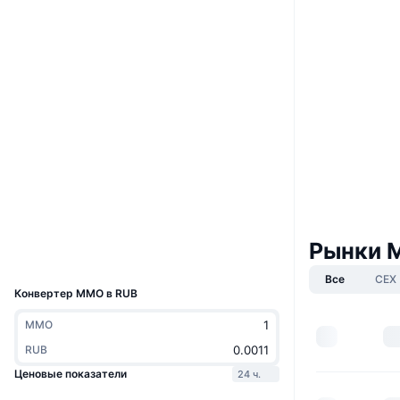
Website
Whitepaper
Сайт
Социальные сети
0x0aa0...0a9855
Контракты
3.3
Рейтинг (CertiK)
bscscan.com
Проводники
Кошельки
Рынки 
UCID
3449
Все
CEX
Конвертер MMO в RUB
MMO
RUB
Ценовые показатели
24 ч.