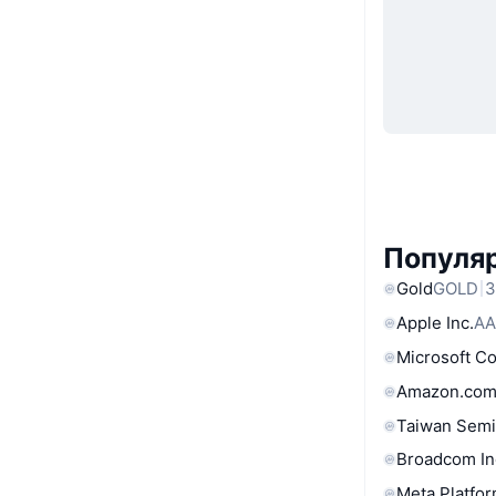
Популя
Gold
GOLD
3
Apple Inc.
AA
Microsoft C
Amazon.com
Taiwan Semi
Broadcom In
Meta Platfor