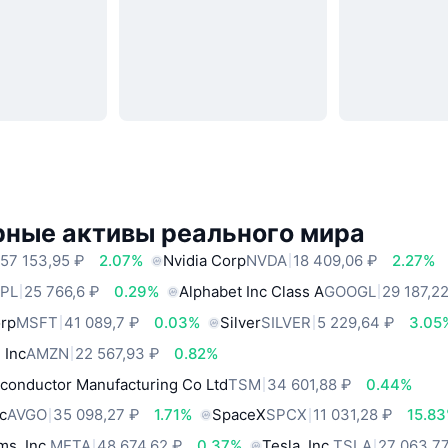
рные активы реального мира
57 153,95 ₽
2.07%
Nvidia Corp
NVDA
18 409,06 ₽
2.27%
PL
25 766,6 ₽
0.29%
Alphabet Inc Class A
GOOGL
29 187,2
orp
MSFT
41 089,7 ₽
0.03%
Silver
SILVER
5 229,64 ₽
3.05
 Inc
AMZN
22 567,93 ₽
0.82%
conductor Manufacturing Co Ltd
TSM
34 601,88 ₽
0.44%
c
AVGO
35 098,27 ₽
1.71%
SpaceX
SPCX
11 031,28 ₽
15.8
ms, Inc.
META
48 674,62 ₽
0.37%
Tesla, Inc.
TSLA
27 063,7