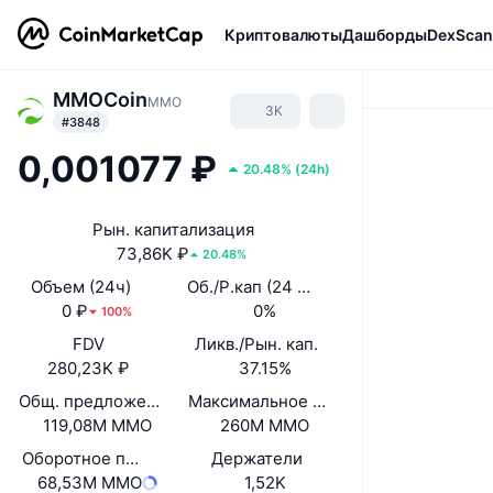
Криптовалюты
Дашборды
DexScan
MMOCoin
MMO
3K
#3848
0,001077 ₽
20.48%
(
24h
)
Рын. капитализация
73,86K ₽
20.48%
Объем (24ч)
Об./Р.кап (24 ч.)
0 ₽
0%
100%
FDV
Ликв./Рын. кап.
280,23K ₽
37.15%
Общ. предложение
Максимальное предложение
119,08M MMO
260M MMO
Оборотное предложение
Держатели
68,53M MMO
1,52K