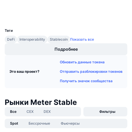
Предстоящие продажи
scan.meter.io
Ставки финансирования
Проводники
Изучайте и зарабатывайте
UCID
6627
Календари
Теги
DeFi
Interoperability
Stablecoin
Показать все
Календарь ICO
Подробнее
Календарь мероприятий
Обновить данные токена
Отправить разблокировки токенов
Это ваш проект?
Получить значок сообщества
Рынки Meter Stable
Все
CEX
DEX
Фильтры
Spot
Бессрочные
Фьючерсы