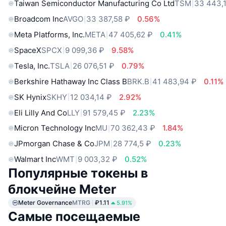
Taiwan Semiconductor Manufacturing Co Ltd
TSM
33 443,
Broadcom Inc
AVGO
33 387,58 ₽
0.56%
Meta Platforms, Inc.
META
47 405,62 ₽
0.41%
SpaceX
SPCX
9 099,36 ₽
9.58%
Tesla, Inc.
TSLA
26 076,51 ₽
0.79%
Berkshire Hathaway Inc Class B
BRK.B
41 483,94 ₽
0.11%
SK Hynix
SKHY
12 034,14 ₽
2.92%
Eli Lilly And Co
LLY
91 579,45 ₽
2.23%
Micron Technology Inc
MU
70 362,43 ₽
1.84%
JPmorgan Chase & Co
JPM
28 774,5 ₽
0.23%
Walmart Inc
WMT
9 003,32 ₽
0.52%
Популярные токены в
блокчейне Meter
Meter Governance
MTRG
₽1.11
5.91%
Самые посещаемые