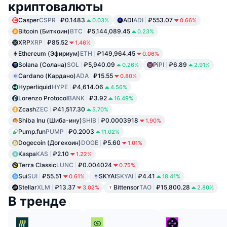
криптовалюты
Casper
CSPR
₽0.1483
ADI
ADI
₽553.07
0.03%
0.66%
Bitcoin (Биткоин)
BTC
₽5,144,089.45
0.23%
XRP
XRP
₽85.52
1.46%
Ethereum (Эфириум)
ETH
₽149,964.45
0.06%
Solana (Солана)
SOL
₽5,940.09
Pi
PI
₽6.89
0.26%
2.91%
Cardano (Кардано)
ADA
₽15.55
0.80%
Hyperliquid
HYPE
₽4,614.06
4.56%
Lorenzo Protocol
BANK
₽3.92
16.49%
Zcash
ZEC
₽41,517.30
5.70%
Shiba Inu (Шиба-ину)
SHIB
₽0.0003918
1.90%
Pump.fun
PUMP
₽0.2003
11.02%
Dogecoin (Догекоин)
DOGE
₽5.60
1.01%
Kaspa
KAS
₽2.10
1.22%
Terra Classic
LUNC
₽0.004024
0.75%
Sui
SUI
₽55.51
SKYAI
SKYAI
₽4.41
0.61%
18.41%
Stellar
XLM
₽13.37
Bittensor
TAO
₽15,800.28
3.02%
2.80%
В тренде