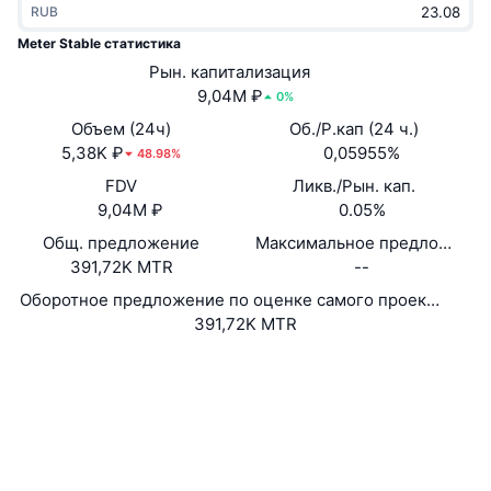
RUB
В тренде
Крипто-ETF
Подробнее
CMC MCP
Meter Stable статистика
Новинка
Рын. капитализация
Bitcoin (Биткоин)-ETF
x402
Новости
9,04M ₽
0%
Крипто
Ethereum (Эфириум)-ETF
Объем (24ч)
Об./Р.кап (24 ч.)
Academy
5,38K ₽
0,05955%
48.98%
Политика
FDV
Ликв./Рын. кап.
Технический анализ
Research
9,04M ₽
0.05%
Спорт
Общ. предложение
Максимальное предложение
RSI
Видео
391,72K MTR
--
Финансы
MACD
Оборотное предложение по оценке самого проекта
Глоссарий
391,72K MTR
Технологии
Сайт
Website
Whitepaper
Деривативы
Промоакции
NFT
Социальные сети
Обзор
Аирдропы
Контракты
Общая статистика NFT
0x687a...7b13e2
Ликвидации
3.1
Бриллиантовые вознаграждения
Рейтинг (CertiK)