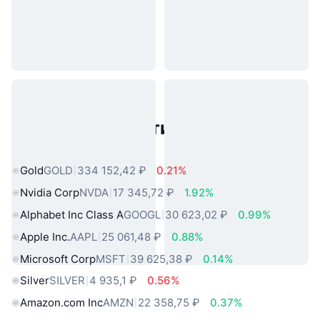
Популярные активы реального
мира
Gold
GOLD
334 152,42 ₽
0.21%
Nvidia Corp
NVDA
17 345,72 ₽
1.92%
Alphabet Inc Class A
GOOGL
30 623,02 ₽
0.99%
Apple Inc.
AAPL
25 061,48 ₽
0.88%
Microsoft Corp
MSFT
39 625,38 ₽
0.14%
Silver
SILVER
4 935,1 ₽
0.56%
Amazon.com Inc
AMZN
22 358,75 ₽
0.37%